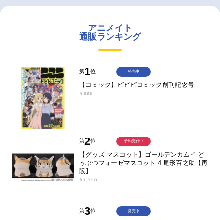
アニメイト
通販ランキング
1
第
位
発売中
【コミック】ビビビコミック創刊記念号
￥935
2
第
位
予約受付中
【グッズ-マスコット】ゴールデンカムイ ど
うぶつフォーゼマスコット 4.尾形百之助【再
販】
￥1,980
3
第
位
発売中