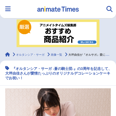
HOME
ランキング
アニメ
声優
ラジオ
みんなの声
グッズ
映画
animateTimes
オルタンシア・サーガ
画像一覧
大坪由佳が『オルサガ』愛に溢れるケーキで3周年をお祝い！
『オルタンシア・サーガ -蒼の騎士団-』の3周年を記念して、
マンガ・ラノベ
ゲーム・アプリ
音楽
コスプレ
大坪由佳さんが愛情たっぷりのオリジナルデコレーションケーキ
でお祝い！
2.5次元
配信・Vtuber
トレンド
無料マンガ
最新記事一覧
アニメ記事一覧
声優記事一覧