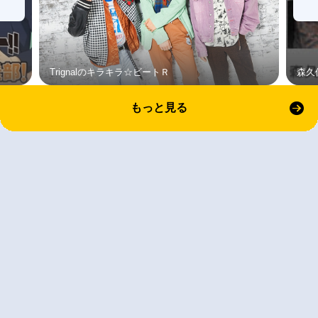
Trignalのキラキラ☆ビートＲ
森久
もっと見る