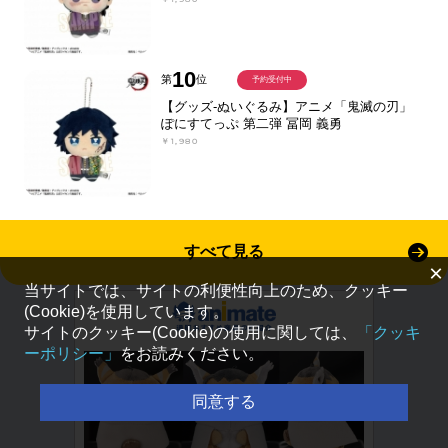
10
第
位
予約受付中
【グッズ-ぬいぐるみ】アニメ「鬼滅の刃」
ぽにすてっぷ 第二弾 冨岡 義勇
￥1,980
すべて見る
×
当サイトでは、サイトの利便性向上のため、クッキー
(Cookie)を使用しています。
サイトのクッキー(Cookie)の使用に関しては、
「クッキ
ーポリシー」
をお読みください。
同意する