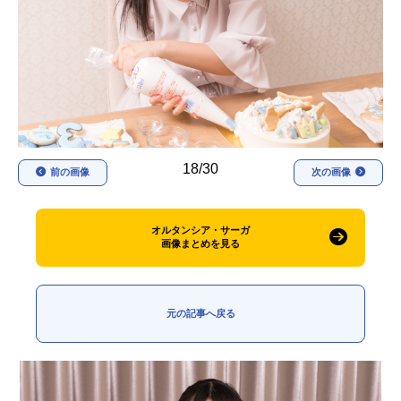
アニメ映画一覧
実写化映画一覧
今期アニメ曜日別一覧
春アニメ
夏アニメ
秋アニメ
冬アニメ
18/30
前の画像
次の画像
男性声優/女性声優一覧
FOLLOW US
オルタンシア・サーガ
画像まとめを見る
元の記事へ戻る