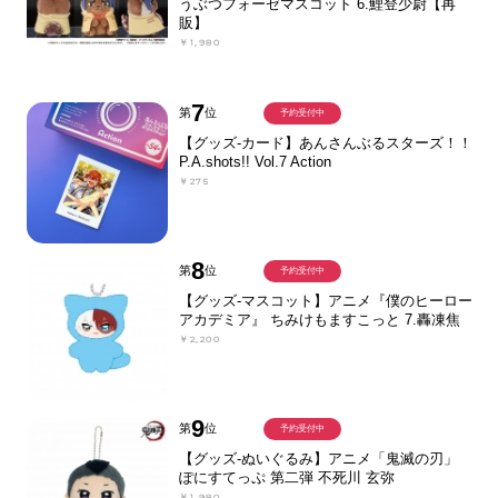
うぶつフォーゼマスコット 6.鯉登少尉【再
販】
￥1,980
7
第
位
予約受付中
【グッズ-カード】あんさんぶるスターズ！！
P.A.shots!! Vol.7 Action
￥275
8
第
位
予約受付中
【グッズ-マスコット】アニメ『僕のヒーロー
アカデミア』 ちみけもますこっと 7.轟凍焦
￥2,200
9
第
位
予約受付中
【グッズ-ぬいぐるみ】アニメ「鬼滅の刃」
ぽにすてっぷ 第二弾 不死川 玄弥
￥1,980