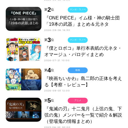
2
第
位
マンガ・ラノベ
『ONE PIECE』イム様・神の騎士団
「19本の武器」まとめ＆元ネタ
2026-08-06 16:30
3
第
位
マンガ・ラノベ
『僕とロボコ』単行本表紙の元ネタ・
オマージュ・パロディまとめ
2026-07-21 10:00
4
第
位
映画
『映画ちいかわ』島二郎の正体を考え
る【考察・レビュー】
2026-08-03 12:00
5
第
位
アニメ
『鬼滅の刃』十二鬼月（上弦の鬼、下
弦の鬼）メンバーを一覧で紹介＆解説
（登場鬼の情報まとめ）
2023-06-20 00:00