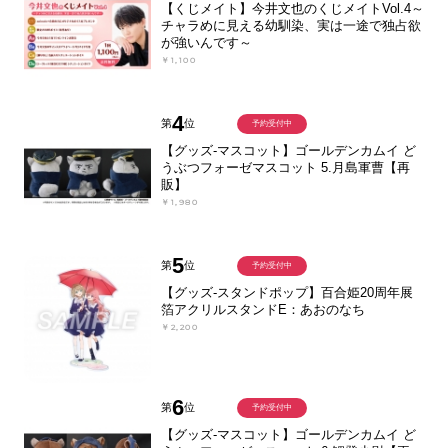
【くじメイト】今井文也のくじメイトVol.4～
チャラめに見える幼馴染、実は一途で独占欲
が強いんです～
￥1,100
4
第
位
予約受付中
【グッズ-マスコット】ゴールデンカムイ ど
うぶつフォーゼマスコット 5.月島軍曹【再
販】
￥1,980
5
第
位
予約受付中
【グッズ-スタンドポップ】百合姫20周年展
箔アクリルスタンドE：あおのなち
￥2,200
6
第
位
予約受付中
【グッズ-マスコット】ゴールデンカムイ ど