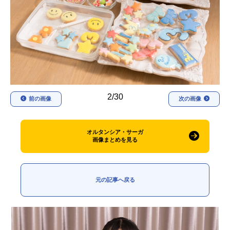
アニメ映画一覧
実写化映画一覧
今期アニメ曜日別一覧
春アニメ
夏アニメ
秋アニメ
冬アニメ
2/30
前の画像
次の画像
男性声優/女性声優一覧
FOLLOW US
オルタンシア・サーガ
画像まとめを見る
元の記事へ戻る