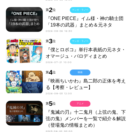
2
第
位
マンガ・ラノベ
『ONE PIECE』イム様・神の騎士団
「19本の武器」まとめ＆元ネタ
2026-08-06 16:30
3
第
位
マンガ・ラノベ
『僕とロボコ』単行本表紙の元ネタ・
オマージュ・パロディまとめ
2026-07-21 10:00
4
第
位
映画
『映画ちいかわ』島二郎の正体を考え
る【考察・レビュー】
2026-08-03 12:00
5
第
位
アニメ
『鬼滅の刃』十二鬼月（上弦の鬼、下
弦の鬼）メンバーを一覧で紹介＆解説
（登場鬼の情報まとめ）
2023-06-20 00:00