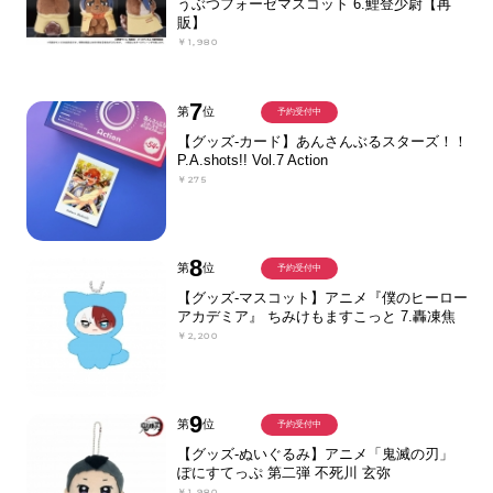
うぶつフォーゼマスコット 6.鯉登少尉【再
販】
￥1,980
7
第
位
予約受付中
【グッズ-カード】あんさんぶるスターズ！！
P.A.shots!! Vol.7 Action
￥275
8
第
位
予約受付中
【グッズ-マスコット】アニメ『僕のヒーロー
アカデミア』 ちみけもますこっと 7.轟凍焦
￥2,200
9
第
位
予約受付中
【グッズ-ぬいぐるみ】アニメ「鬼滅の刃」
ぽにすてっぷ 第二弾 不死川 玄弥
￥1,980