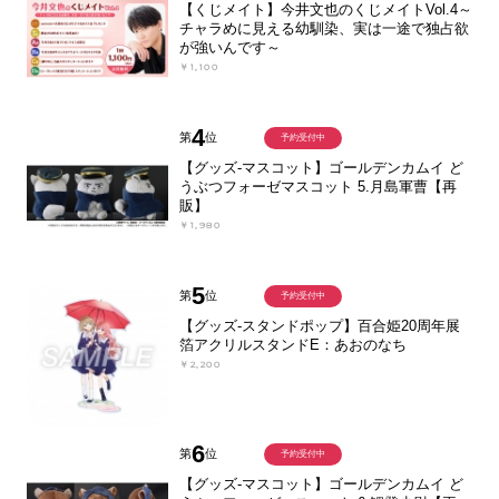
【くじメイト】今井文也のくじメイトVol.4～
チャラめに見える幼馴染、実は一途で独占欲
が強いんです～
￥1,100
4
第
位
予約受付中
【グッズ-マスコット】ゴールデンカムイ ど
うぶつフォーゼマスコット 5.月島軍曹【再
販】
￥1,980
5
第
位
予約受付中
【グッズ-スタンドポップ】百合姫20周年展
箔アクリルスタンドE：あおのなち
￥2,200
6
第
位
予約受付中
【グッズ-マスコット】ゴールデンカムイ ど