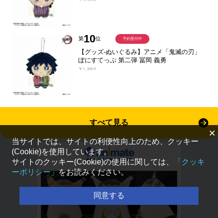
10
第
位
予約受付中
【グッズ-ぬいぐるみ】アニメ「鬼滅の刃」
ぽにすてっぷ 第二弾 冨岡 義勇
￥1,980
すべて見る
×
当サイトでは、サイトの利便性向上のため、クッキー
(Cookie)を使用しています。
サイトのクッキー(Cookie)の使用に関しては、
「クッキ
ーポリシー」
をお読みください。
同意する