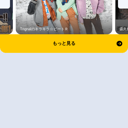
Trignalのキラキラ☆ビートＲ
森久
もっと見る