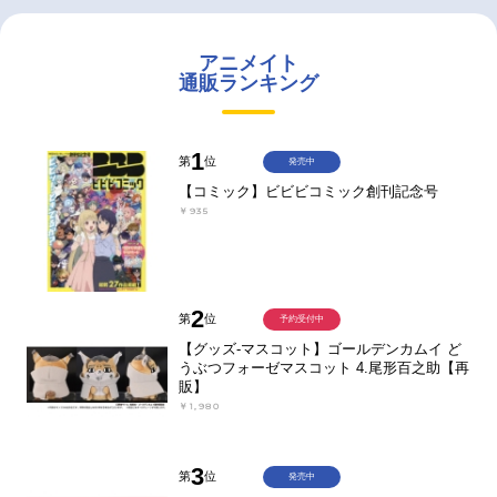
アニメイト
通販ランキング
1
第
位
発売中
【コミック】ビビビコミック創刊記念号
￥935
2
第
位
予約受付中
【グッズ-マスコット】ゴールデンカムイ ど
うぶつフォーゼマスコット 4.尾形百之助【再
販】
￥1,980
3
第
位
発売中