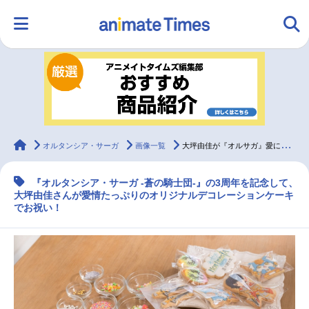
HOME
ランキング
アニメ
声優
ラジオ
みんなの声
グッズ
映画
animateTimes
オルタンシア・サーガ
画像一覧
大坪由佳が『オルサガ』愛に溢れるケーキで3周年をお祝い！
『オルタンシア・サーガ -蒼の騎士団-』の3周年を記念して、
マンガ・ラノベ
ゲーム・アプリ
音楽
コスプレ
大坪由佳さんが愛情たっぷりのオリジナルデコレーションケーキ
でお祝い！
2.5次元
配信・Vtuber
トレンド
無料マンガ
最新記事一覧
アニメ記事一覧
声優記事一覧