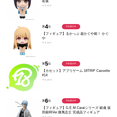
彩葉
￥3,927
4
第
位
予約受付中
【フィギュア】るかっぷ 超かぐや姫！ かぐ
や
￥3,927
5
第
位
予約受付中
【カセット】アプリゲーム 18TRIP Cassette
#14
￥8,800
6
第
位
予約受付中
【フィギュア】G.E.M.Caratシリーズ 銀魂 坂
田銀時Ver.攘夷志士 完成品フィギュア
￥7,480