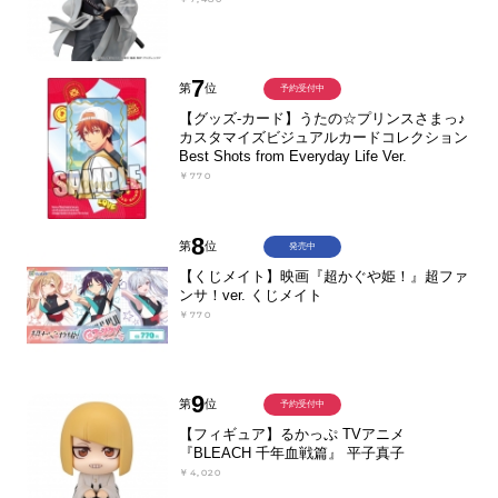
7
第
位
予約受付中
【グッズ-カード】うたの☆プリンスさまっ♪
カスタマイズビジュアルカードコレクション
Best Shots from Everyday Life Ver.
￥770
8
第
位
発売中
【くじメイト】映画『超かぐや姫！』超ファ
ンサ！ver. くじメイト
￥770
9
第
位
予約受付中
【フィギュア】るかっぷ TVアニメ
『BLEACH 千年血戦篇』 平子真子
￥4,020