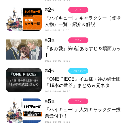
2
第
位
アニメ
『ハイキュー!!』キャラクター（登場
人物）一覧・紹介＆解説
2024-03-11 16:00
3
第
位
アニメ
『きみ愛』第6話あらすじ＆場面カッ
ト
2026-08-05 18:02
4
第
位
マンガ・ラノベ
『ONE PIECE』イム様・神の騎士団
「19本の武器」まとめ＆元ネタ
2026-08-06 16:30
5
第
位
アニメ
『ハイキュー!!』人気キャラクター投
票受付中！
2026-08-03 17:00