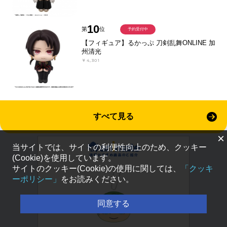
10
第
位
予約受付中
【フィギュア】るかっぷ 刀剣乱舞ONLINE 加
州清光
￥4,301
すべて見る
×
当サイトでは、サイトの利便性向上のため、クッキー
(Cookie)を使用しています。
サイトのクッキー(Cookie)の使用に関しては、
「クッキ
ーポリシー」
をお読みください。
同意する