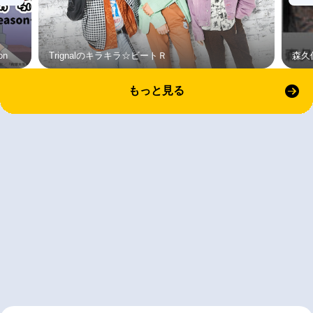
on
Trignalのキラキラ☆ビートＲ
森久
もっと見る