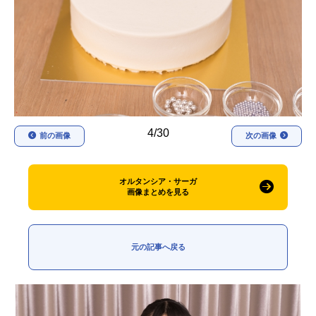
アニメ映画一覧
実写化映画一覧
今期アニメ曜日別一覧
春アニメ
夏アニメ
秋アニメ
冬アニメ
4/30
前の画像
次の画像
男性声優/女性声優一覧
FOLLOW US
オルタンシア・サーガ
画像まとめを見る
元の記事へ戻る