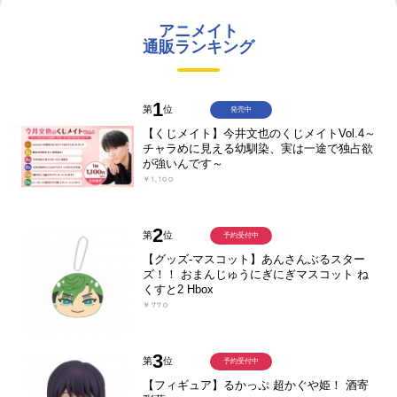
アニメイト
通販ランキング
1
第
位
発売中
【くじメイト】今井文也のくじメイトVol.4～
チャラめに見える幼馴染、実は一途で独占欲
が強いんです～
￥1,100
2
第
位
予約受付中
【グッズ-マスコット】あんさんぶるスター
ズ！！ おまんじゅうにぎにぎマスコット ね
くすと2 Hbox
￥770
3
第
位
予約受付中
【フィギュア】るかっぷ 超かぐや姫！ 酒寄