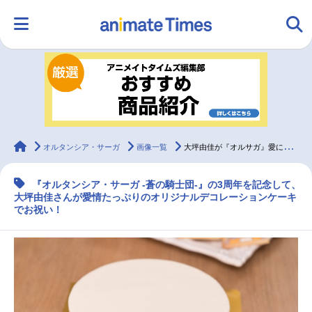
HOME
ランキング
アニメ
声優
ラジオ
みんなの声
グッズ
映画
animateTimes
オルタンシア・サーガ
画像一覧
大坪由佳が『オルサガ』愛に溢れるケーキで3周年をお祝い！
『オルタンシア・サーガ -蒼の騎士団-』の3周年を記念して、
マンガ・ラノベ
ゲーム・アプリ
音楽
コスプレ
大坪由佳さんが愛情たっぷりのオリジナルデコレーションケーキ
でお祝い！
2.5次元
配信・Vtuber
トレンド
無料マンガ
最新記事一覧
アニメ記事一覧
声優記事一覧