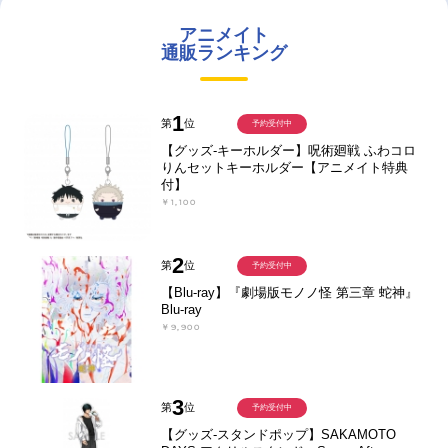
アニメイト
通販ランキング
1
第
位
予約受付中
【グッズ-キーホルダー】呪術廻戦 ふわコロ
りんセットキーホルダー【アニメイト特典
付】
￥1,100
2
第
位
予約受付中
【Blu-ray】『劇場版モノノ怪 第三章 蛇神』
Blu-ray
￥9,900
3
第
位
予約受付中
【グッズ-スタンドポップ】SAKAMOTO