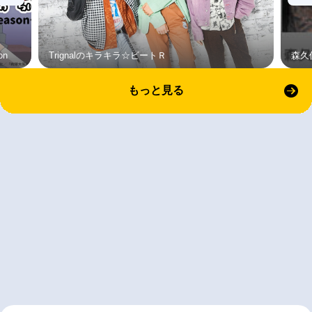
on
Trignalのキラキラ☆ビートＲ
森久
もっと見る