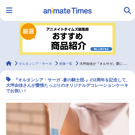
HOME
ランキング
アニメ
声優
ラジオ
みんなの声
グッズ
映画
animateTimes
オルタンシア・サーガ
画像一覧
大坪由佳が『オルサガ』愛に溢れるケーキで3周年をお祝い！
『オルタンシア・サーガ -蒼の騎士団-』の3周年を記念して、
マンガ・ラノベ
ゲーム・アプリ
音楽
コスプレ
大坪由佳さんが愛情たっぷりのオリジナルデコレーションケーキ
でお祝い！
2.5次元
配信・Vtuber
トレンド
無料マンガ
最新記事一覧
アニメ記事一覧
声優記事一覧