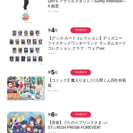
DAYS アクリルスタンド～Sunny Afternoon～
4.南雲
￥2,200
4
第
位
予約受付中
【グッズ-カードコレクション】ディズニー
ツイステッドワンダーランド ランダムカード
コレクション クラブ・ウェアver.
￥400
5
第
位
予約受付中
【コミック】魔入りました!入間くん(50) 特装
版
￥3,850
6
第
位
予約受付中
【音楽】うたの☆プリンスさまっ♪
ST☆RISH PRISM FOREVER!
￥1,650