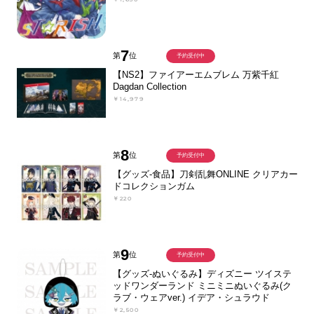
7
第
位
予約受付中
【NS2】ファイアーエムブレム 万紫千紅
Dagdan Collection
￥14,979
8
第
位
予約受付中
【グッズ-食品】刀剣乱舞ONLINE クリアカー
ドコレクションガム
￥220
9
第
位
予約受付中
【グッズ-ぬいぐるみ】ディズニー ツイステ
ッドワンダーランド ミニミニぬいぐるみ(ク
ラブ・ウェアver.) イデア・シュラウド
￥2,500