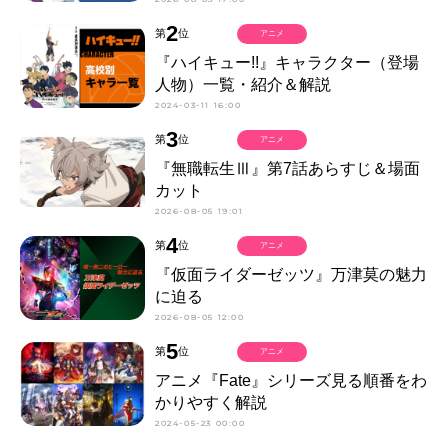
2
第
位
アニメ
『ハイキュー!!』キャラクター（登場
人物）一覧・紹介＆解説
2024-03-11 16:00
3
第
位
アニメ
『無職転生Ⅲ』第7話あらすじ＆場面
カット
2026-08-05 19:01
4
第
位
アニメ
『仮面ライダーゼッツ』万津莫の魅力
に迫る
2026-08-05 12:00
5
第
位
アニメ
アニメ『Fate』シリーズ見る順番をわ
かりやすく解説
2024-05-23 00:00