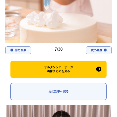
アニメ映画一覧
実写化映画一覧
今期アニメ曜日別一覧
春アニメ
夏アニメ
秋アニメ
冬アニメ
7/30
前の画像
次の画像
男性声優/女性声優一覧
FOLLOW US
オルタンシア・サーガ
画像まとめを見る
元の記事へ戻る