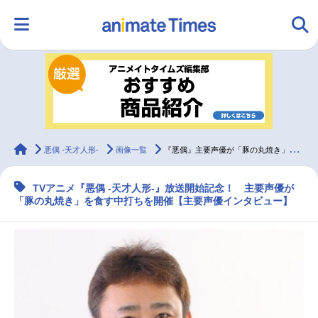
HOME
ランキング
アニメ
声優
ラジオ
みんなの声
グッズ
映画
animateTimes
悪偶 -天才人形-
画像一覧
『悪偶』主要声優が「豚の丸焼き」を食す中打ちを開催
TVアニメ『悪偶 -天才人形-』放送開始記念！ 主要声優が
マンガ・ラノベ
ゲーム・アプリ
音楽
コスプレ
「豚の丸焼き」を食す中打ちを開催【主要声優インタビュー】
2.5次元
配信・Vtuber
トレンド
無料マンガ
最新記事一覧
アニメ記事一覧
声優記事一覧