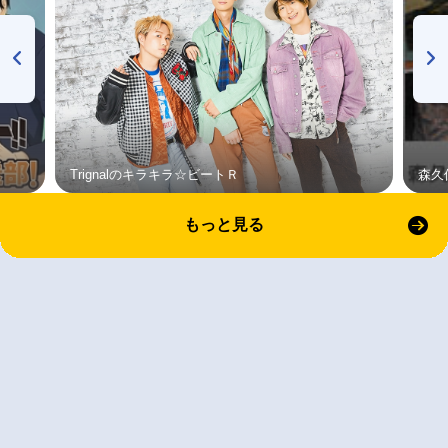
Trignalのキラキラ☆ビートＲ
森久
もっと見る