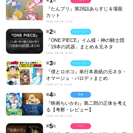
1
第
位
アニメ
『たんプリ』第28話あらすじ＆場面
カット
2026-08-08 12:00
2
第
位
マンガ・ラノベ
『ONE PIECE』イム様・神の騎士団
「19本の武器」まとめ＆元ネタ
2026-08-06 16:30
3
第
位
マンガ・ラノベ
『僕とロボコ』単行本表紙の元ネタ・
オマージュ・パロディまとめ
2026-07-21 10:00
4
第
位
映画
『映画ちいかわ』島二郎の正体を考え
る【考察・レビュー】
2026-08-03 12:00
5
第
位
アニメ