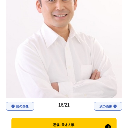
アニメ映画一覧
実写化映画一覧
今期アニメ曜日別一覧
春アニメ
夏アニメ
秋アニメ
冬アニメ
男性声優/女性声優一覧
FOLLOW US
16/21
前の画像
次の画像
悪偶 -天才人形-