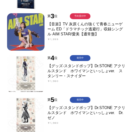
3
第
位
予約受付中
【音楽】TV 灰原くんの強くて青春ニューゲ
ーム ED「ドラマチック逃避行」収録シング
ル AIM STAR/愛美【通常盤】
￥1,999
4
第
位
発売中
【グッズ-スタンドポップ】Dr.STONE アクリ
ルスタンド ホワイマンといっしょver. ス
タンリー・スナイダー
￥1,980
5
第
位
発売中
【グッズ-スタンドポップ】Dr.STONE アクリ
ルスタンド ホワイマンといっしょver. Dr.
ゼノ
￥1,980