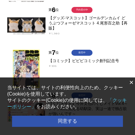
6
第
位
予約受付中
【グッズ-マスコット】ゴールデンカムイ ど
うぶつフォーゼマスコット 4.尾形百之助【再
販】
￥1,980
7
第
位
発売中
【コミック】ビビビコミック創刊記念号
￥935
×
当サイトでは、サイトの利便性向上のため、クッキー
(Cookie)を使用しています。
8
第
位
発売中
サイトのクッキー(Cookie)の使用に関しては、
「クッキ
【くじメイト】今井文也のくじメイトVol.4～
ーポリシー」
をお読みください。
チャラめに見える幼馴染、実は一途で独占欲
が強いんです～
￥1,100
同意する