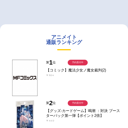
アニメイト
通販ランキング
1
第
位
予約受付中
【コミック】魔法少女ノ魔女裁判(2)
￥924
2
第
位
予約受付中
【グッズ-カードゲーム】鳴潮 ：対決 ブース
ターパック第一弾【ポイント2倍】
￥440