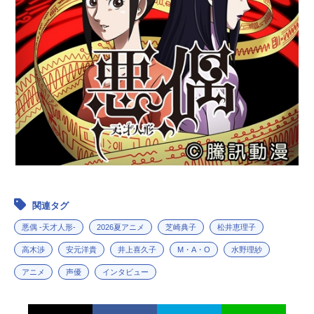
関連タグ
悪偶 -天才人形-
2026夏アニメ
芝崎典子
松井恵理子
高木渉
安元洋貴
井上喜久子
M・A・O
水野理紗
アニメ
声優
インタビュー