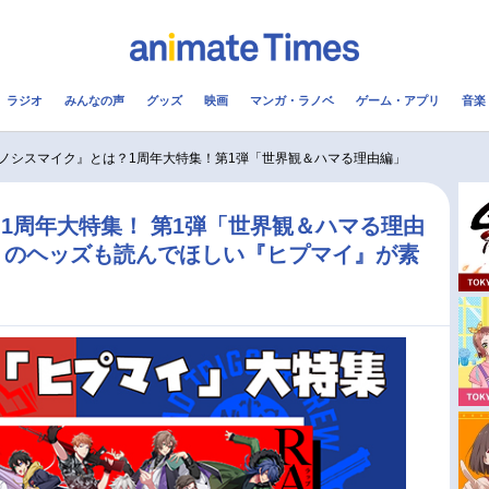
ラジオ
みんなの声
グッズ
映画
マンガ・ラノベ
ゲーム・アプリ
音楽
メ
声優
ラジオ
み
ノシスマイク』とは？1周年大特集！第1弾「世界観＆ハマる理由編」
コスプレ
2.5次元
配信
1周年大特集！ 第1弾「世界観＆ハマる理由
リのヘッズも読んでほしい『ヒプマイ』が素
アニメ映画一覧
今期アニメ曜日別一覧
実写化映画一覧
春アニメ
男性声優/女性声優一覧
夏アニメ
FOLLOW US