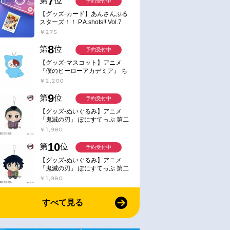
7
第
位
予約受付中
【グッズ-カード】あんさんぶる
スターズ！！ P.A.shots!! Vol.7
Action
￥275
8
第
位
予約受付中
【グッズ-マスコット】アニメ
『僕のヒーローアカデミア』 ち
みけもますこっと 7.轟凍焦
￥2,200
9
第
位
予約受付中
【グッズ-ぬいぐるみ】アニメ
「鬼滅の刃」 ぽにすてっぷ 第二
弾 不死川 玄弥
￥1,980
10
第
位
予約受付中
【グッズ-ぬいぐるみ】アニメ
「鬼滅の刃」 ぽにすてっぷ 第二
弾 冨岡 義勇
￥1,980
すべて見る