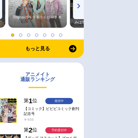
Trignalのキラキラ☆ビートＲ
森久保祥太郎×浪川大輔 つま
みは塩だけ
もっと見る
アニメイト
通販ランキング
1
第
位
発売中
【コミック】ビビビコミック創刊
記念号
￥935
2
第
位
予約受付中
【グッズ-マスコット】ゴールデ