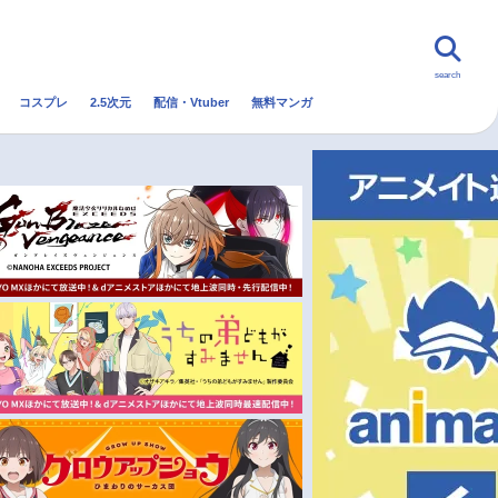
search
コスプレ
2.5次元
配信・Vtuber
無料マンガ
んなの声
グッズ
映画
・Vtuber
トレンド
無料マンガ
秋アニメ
冬アニメ