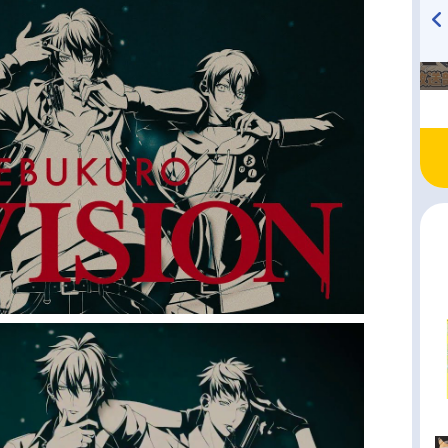
TVアニメ『戦隊大失格』
ハイキュー!! 烏野高校放送部!
radio 大直会 2nd season