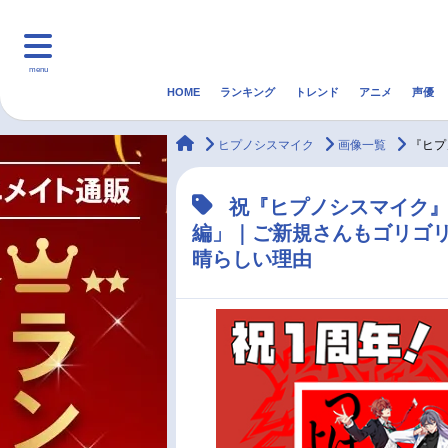
menu
HOME
ランキング
トレンド
アニメ
声優
HOME
ランキング
アニ
animateTimes
ヒプノシスマイク
画像一覧
『ヒプ
マンガ・ラノベ
ゲーム・アプリ
音楽
祝『ヒプノシスマイク』
編」｜ご新規さんもゴリゴ
最新記事一覧
晴らしい理由
アニメ記事一覧
声優記事一覧