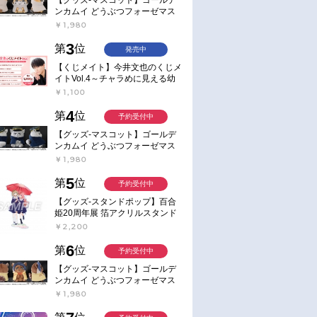
ンカムイ どうぶつフォーゼマス
コット 4.尾形百之助【再販】
￥1,980
3
第
位
発売中
【くじメイト】今井文也のくじメ
イトVol.4～チャラめに見える幼
馴染、実は一途で独占欲が強いん
￥1,100
です～
4
第
位
予約受付中
【グッズ-マスコット】ゴールデ
ンカムイ どうぶつフォーゼマス
コット 5.月島軍曹【再販】
￥1,980
5
第
位
予約受付中
【グッズ-スタンドポップ】百合
姫20周年展 箔アクリルスタンド
E：あおのなち
￥2,200
6
第
位
予約受付中
【グッズ-マスコット】ゴールデ
ンカムイ どうぶつフォーゼマス
コット 6.鯉登少尉【再販】
￥1,980