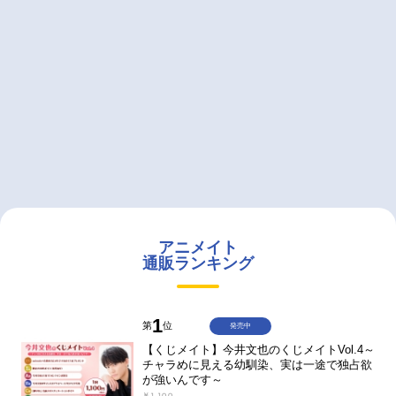
アニメイト
通販ランキング
1
第
位
発売中
【くじメイト】今井文也のくじメイトVol.4～
チャラめに見える幼馴染、実は一途で独占欲
が強いんです～
￥1,100