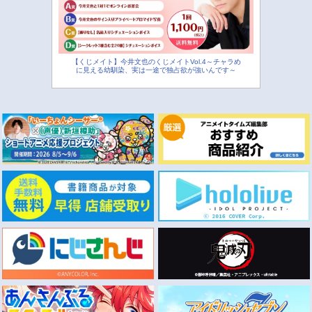
【くじメイト】今井文也のくじメイトVol.4～チャラめ
に見える幼馴染、実は一途で独占欲が強いんです～