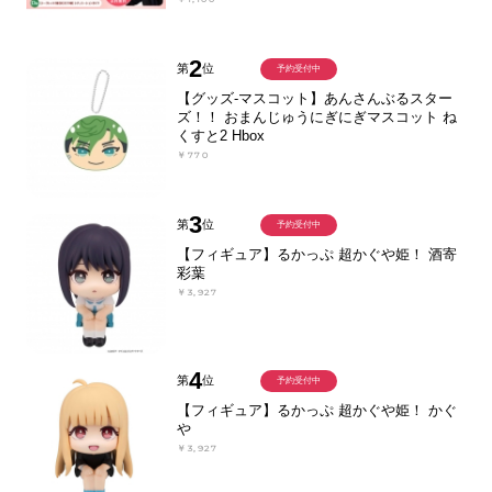
2
第
位
予約受付中
【グッズ-マスコット】あんさんぶるスター
ズ！！ おまんじゅうにぎにぎマスコット ね
くすと2 Hbox
￥770
3
第
位
予約受付中
【フィギュア】るかっぷ 超かぐや姫！ 酒寄
彩葉
￥3,927
4
第
位
予約受付中
【フィギュア】るかっぷ 超かぐや姫！ かぐ
や
￥3,927