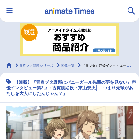
HOME
ランキング
アニメ
声優
ラジオ
みんなの声
グッズ
映画
animateTimes
青春ブタ野郎シリーズ
画像一覧
『青ブタ』声優インタビュー連載第2回：古賀朋絵役・東山奈央
【連載】『青春ブタ野郎はバニーガール先輩の夢を見ない』声
マンガ・ラノベ
ゲーム・アプリ
音楽
コスプレ
優インタビュー第2回：古賀朋絵役・東山奈央│「つまり先輩があ
たしを大人にしたんじゃん？」
2.5次元
配信・Vtuber
トレンド
無料マンガ
最新記事一覧
アニメ記事一覧
声優記事一覧