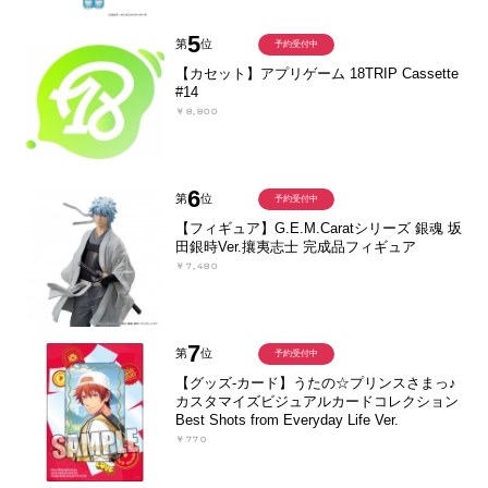
5
第
位
予約受付中
【カセット】アプリゲーム 18TRIP Cassette
#14
￥8,800
6
第
位
予約受付中
【フィギュア】G.E.M.Caratシリーズ 銀魂 坂
田銀時Ver.攘夷志士 完成品フィギュア
￥7,480
7
第
位
予約受付中
【グッズ-カード】うたの☆プリンスさまっ♪
カスタマイズビジュアルカードコレクション
Best Shots from Everyday Life Ver.
￥770