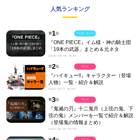
人気ランキング
1
第
位
マンガ・ラノベ
『ONE PIECE』イム様・神の騎士団
「19本の武器」まとめ＆元ネタ
2026-08-06 16:30
2
第
位
アニメ
『ハイキュー!!』キャラクター（登場
人物）一覧・紹介＆解説
2024-03-11 16:00
3
第
位
アニメ
『鬼滅の刃』十二鬼月（上弦の鬼、下
弦の鬼）メンバーを一覧で紹介＆解説
（登場鬼の情報まとめ）
2023-06-20 00:00
4
第
位
アニメ