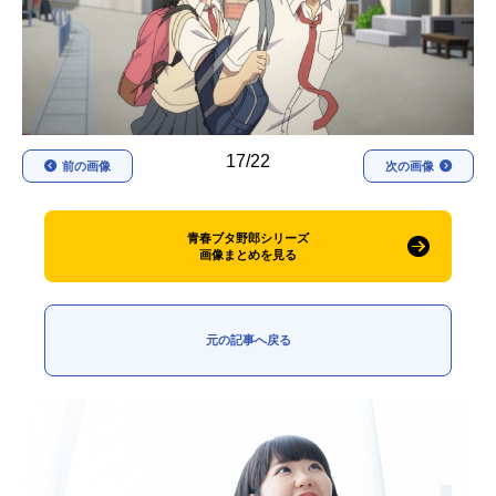
アニメ映画一覧
実写化映画一覧
今期アニメ曜日別一覧
春アニメ
夏アニメ
17/22
前の画像
次の画像
秋アニメ
冬アニメ
男性声優/女性声優一覧
青春ブタ野郎シリーズ
画像まとめを見る
FOLLOW US
元の記事へ戻る