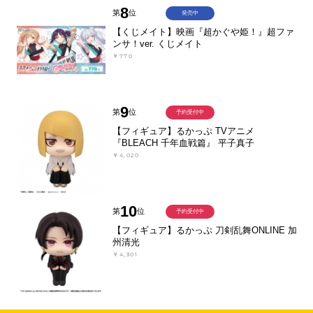
8
第
位
発売中
【くじメイト】映画『超かぐや姫！』超ファ
ンサ！ver. くじメイト
￥770
9
第
位
予約受付中
【フィギュア】るかっぷ TVアニメ
『BLEACH 千年血戦篇』 平子真子
￥4,020
10
第
位
予約受付中
【フィギュア】るかっぷ 刀剣乱舞ONLINE 加
州清光
￥4,301