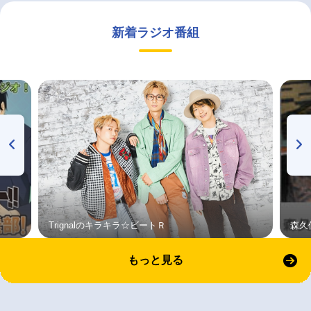
新着ラジオ番組
Trignalのキラキラ☆ビートＲ
森久
もっと見る