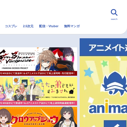
search
コスプレ
2.5次元
配信・Vtuber
無料マンガ
んなの声
グッズ
映画
・Vtuber
トレンド
無料マンガ
秋アニメ
冬アニメ