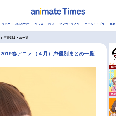
ラジオ
みんなの声
グッズ
映画
マンガ・ラノベ
ゲーム・アプリ
音楽
メ
声優
ラジオ
み
月）声優別まとめ一覧
コスプレ
2.5次元
配信
2019春アニメ（４月）声優別まとめ一覧
アニメ映画一覧
今期アニメ曜日別一覧
実写化映画一覧
春アニメ
男性声優/女性声優一覧
夏アニメ
FOLLOW US