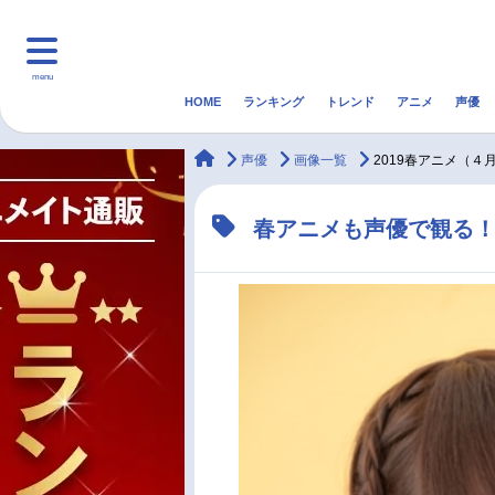
menu
HOME
ランキング
トレンド
アニメ
声優
HOME
ランキング
アニ
animateTimes
声優
画像一覧
2019春アニメ（４
マンガ・ラノベ
ゲーム・アプリ
音楽
春アニメも声優で観る！
最新記事一覧
アニメ記事一覧
声優記事一覧