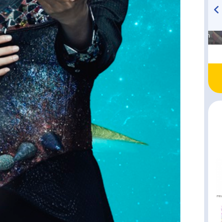
高橋美紀のおんぷの気持ち
TVアニメ『戦隊大失格』
♪ in アニメイトタイムズ
radio 大直会 2nd season