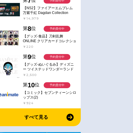
7
第
位
予約受付中
【NS2】ファイアーエムブレム
万紫千紅 Dagdan Collection
￥14,979
8
第
位
予約受付中
【グッズ-食品】刀剣乱舞
ONLINE クリアカードコレクショ
ンガム
￥220
9
第
位
予約受付中
【グッズ-ぬいぐるみ】ディズニ
ー ツイステッドワンダーランド
ミニミニぬいぐるみ(クラブ・ウ
￥2,500
ェアver.) イデア・シュラウド
10
第
位
予約受付中
【コミック】セブンティーンシロ
ップス(2)
￥924
すべて見る