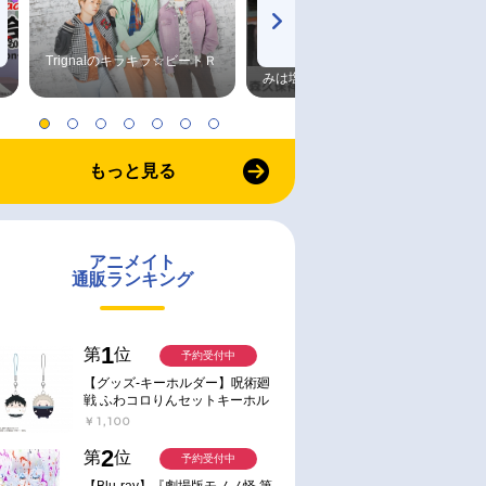
Trignalのキラキラ☆ビートＲ
森久保祥太郎×浪川大輔 つま
みは塩だけ
もっと見る
アニメイト
通販ランキング
1
第
位
予約受付中
【グッズ-キーホルダー】呪術廻
戦 ふわコロりんセットキーホル
ダー【アニメイト特典付】
￥1,100
2
第
位
予約受付中
【Blu-ray】『劇場版モノノ怪 第