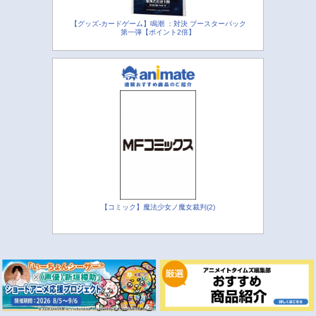
【グッズ-カードゲーム】鳴潮 ：対決 ブースターパック
第一弾【ポイント2倍】
【コミック】魔法少女ノ魔女裁判(2)