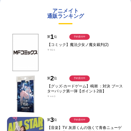
アニメイト
通販ランキング
1
第
位
予約受付中
【コミック】魔法少女ノ魔女裁判(2)
￥924
2
第
位
予約受付中
【グッズ-カードゲーム】鳴潮 ：対決 ブース
ターパック第一弾【ポイント2倍】
￥440
3
第
位
予約受付中
【音楽】TV 灰原くんの強くて青春ニューゲ