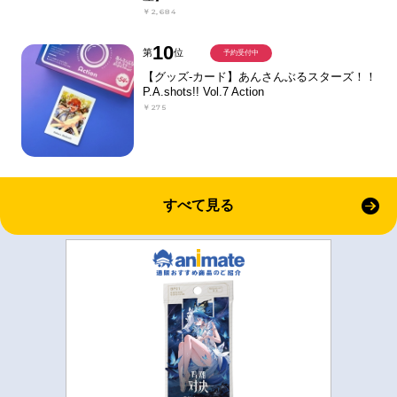
￥2,684
10
第
位
予約受付中
【グッズ-カード】あんさんぶるスターズ！！
P.A.shots!! Vol.7 Action
￥275
すべて見る