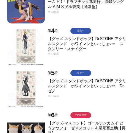
ーム ED「ドラマチック逃避行」収録シング
ル AIM STAR/愛美【通常盤】
￥1,999
4
第
位
発売中
【グッズ-スタンドポップ】Dr.STONE アクリ
ルスタンド ホワイマンといっしょver. ス
タンリー・スナイダー
￥1,980
5
第
位
発売中
【グッズ-スタンドポップ】Dr.STONE アクリ
ルスタンド ホワイマンといっしょver. Dr.
ゼノ
￥1,980
6
第
位
予約受付中
【グッズ-マスコット】ゴールデンカムイ ど
うぶつフォーゼマスコット 4.尾形百之助【再