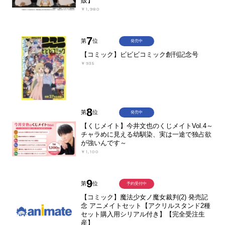
販】
￥1,980
7
第
位
発売中
【コミック】ビビビコミック創刊記念号
￥935
8
第
位
発売中
【くじメイト】今井文也のくじメイトVol.4～
チャラめに見える幼馴染、実は一途で独占欲
が強いんです～
￥1,100
9
第
位
予約受付中
【コミック】魔法少女ノ魔女裁判(2) 発売記
念 アニメイトセット【アクリルスタンド2種
セット購入用シリアル付き】【完全受注生
産】