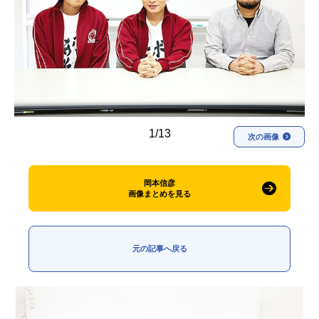
アニメ映画一覧
実写化映画一覧
今期アニメ曜日別一覧
春アニメ
夏アニメ
秋アニメ
冬アニメ
1/13
次の画像
男性声優/女性声優一覧
FOLLOW US
岡本信彦
画像まとめを見る
元の記事へ戻る