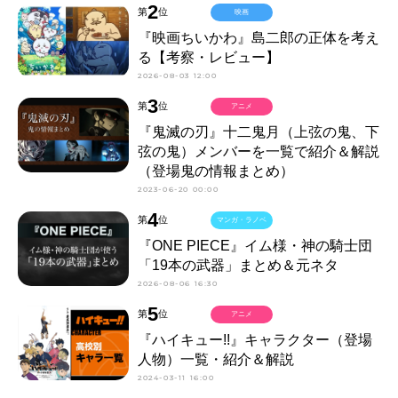
2
第
位
映画
『映画ちいかわ』島二郎の正体を考え
る【考察・レビュー】
2026-08-03 12:00
3
第
位
アニメ
『鬼滅の刃』十二鬼月（上弦の鬼、下
弦の鬼）メンバーを一覧で紹介＆解説
（登場鬼の情報まとめ）
2023-06-20 00:00
4
第
位
マンガ・ラノベ
『ONE PIECE』イム様・神の騎士団
「19本の武器」まとめ＆元ネタ
2026-08-06 16:30
5
第
位
アニメ
『ハイキュー!!』キャラクター（登場
人物）一覧・紹介＆解説
2024-03-11 16:00