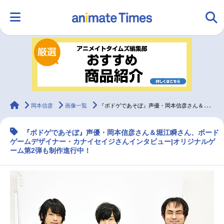
HOME
ランキング
アニメ
声優
ラジオ
みんなの声
グッズ
映画
animateTimes
岡本信彦
画像一覧
『ボドゲであそぼ』声優・岡本信彦さん＆堀江瞬さん、ボードゲームデザイナー・カナイセイジさんインタビュー
『ボドゲであそぼ』声優・岡本信彦さん＆堀江瞬さん、ボード
マンガ・ラノベ
ゲーム・アプリ
音楽
コスプレ
ゲームデザイナー・カナイセイジさんインタビュー|オリジナルゲ
ーム第2弾も制作進行中！
2.5次元
配信・Vtuber
トレンド
無料マンガ
最新記事一覧
アニメ記事一覧
声優記事一覧