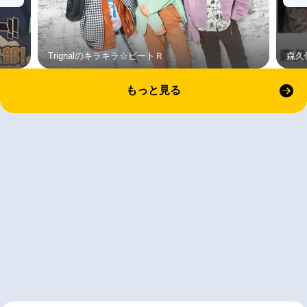
Trignalのキラキラ☆ビートＲ
森久
もっと見る