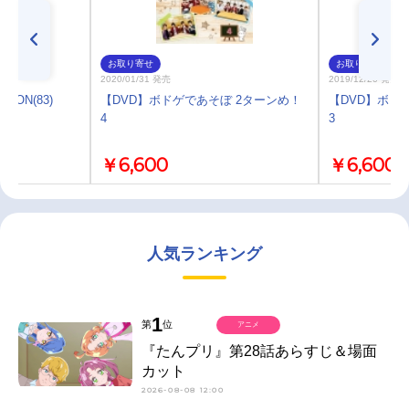
お取り寄せ
お取り寄せ
2020/01/31 発売
2019/12/20 発売
ON(83)
【DVD】ボドゲであそぼ 2ターンめ！
【DVD】ボド
4
3
￥6,600
￥6,600
人気ランキング
1
第
位
アニメ
『たんプリ』第28話あらすじ＆場面
カット
2026-08-08 12:00