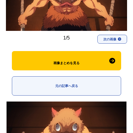
アニメ映画一覧
実写化映画一覧
今期アニメ曜日別一覧
春アニメ
夏アニメ
1/5
次の画像
秋アニメ
冬アニメ
男性声優/女性声優一覧
画像まとめを見る
FOLLOW US
元の記事へ戻る