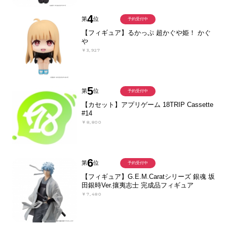
4
第
位
予約受付中
【フィギュア】るかっぷ 超かぐや姫！ かぐ
や
￥3,927
5
第
位
予約受付中
【カセット】アプリゲーム 18TRIP Cassette
#14
￥8,800
6
第
位
予約受付中
【フィギュア】G.E.M.Caratシリーズ 銀魂 坂
田銀時Ver.攘夷志士 完成品フィギュア
￥7,480