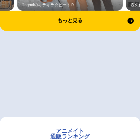
Trignalのキラキラ☆ビートＲ
森久
もっと見る
アニメイト
通販ランキング