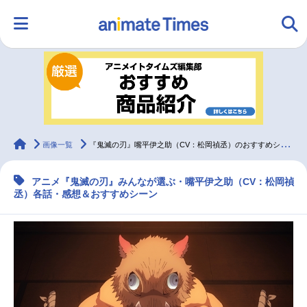
HOME
ランキング
アニメ
声優
ラジオ
みんなの声
グッズ
映画
animateTimes
画像一覧
『鬼滅の刃』嘴平伊之助（CV：松岡禎丞）のおすすめシーン
アニメ『鬼滅の刃』みんなが選ぶ・嘴平伊之助（CV：松岡禎
マンガ・ラノベ
ゲーム・アプリ
音楽
コスプレ
丞）各話・感想＆おすすめシーン
2.5次元
配信・Vtuber
トレンド
無料マンガ
最新記事一覧
アニメ記事一覧
声優記事一覧