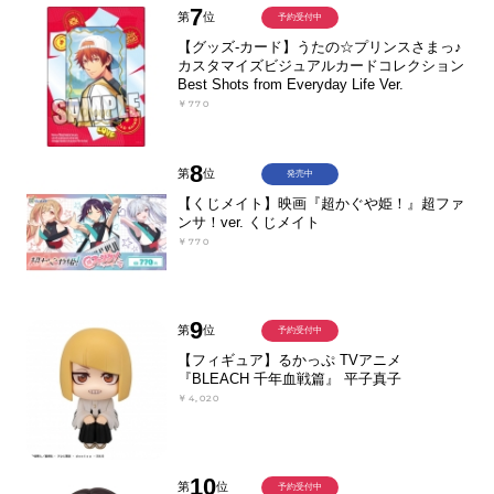
7
第
位
予約受付中
【グッズ-カード】うたの☆プリンスさまっ♪
カスタマイズビジュアルカードコレクション
Best Shots from Everyday Life Ver.
￥770
8
第
位
発売中
【くじメイト】映画『超かぐや姫！』超ファ
ンサ！ver. くじメイト
￥770
9
第
位
予約受付中
【フィギュア】るかっぷ TVアニメ
『BLEACH 千年血戦篇』 平子真子
￥4,020
10
第
位
予約受付中