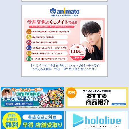
【くじメイト】今井文也のくじメイトVol.4～チャラめ
に見える幼馴染、実は一途で独占欲が強いんです～