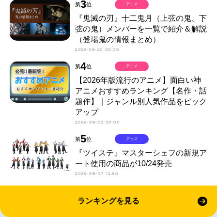
3
第
位
アニメ
『鬼滅の刃』十二鬼月（上弦の鬼、下
弦の鬼）メンバーを一覧で紹介＆解説
（登場鬼の情報まとめ）
2023-06-20 00:00
4
第
位
アニメ
【2026年版流行のアニメ】面白い神
アニメおすすめランキング【名作・話
題作】｜ジャンル別人気作品をピック
アップ
2026-08-02 00:00
5
第
位
グッズ
『ツイステ』マスターシェフの新規ア
ート使用の商品が10/24発売
2026-08-07 12:50
ランキングを見る