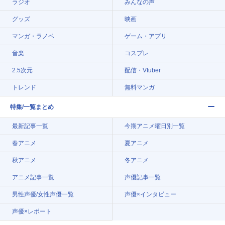
ラジオ
みんなの声
グッズ
映画
マンガ・ラノベ
ゲーム・アプリ
音楽
コスプレ
2.5次元
配信・Vtuber
トレンド
無料マンガ
特集/一覧まとめ
最新記事一覧
今期アニメ曜日別一覧
春アニメ
夏アニメ
秋アニメ
冬アニメ
アニメ記事一覧
声優記事一覧
男性声優/女性声優一覧
声優×インタビュー
声優×レポート