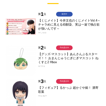
1
第
位
発売中
【くじメイト】今井文也のくじメイトVol.4～
チャラめに見える幼馴染、実は一途で独占欲
が強いんです～
￥1,100
2
第
位
予約受付中
【グッズ-マスコット】あんさんぶるスター
ズ！！ おまんじゅうにぎにぎマスコット ね
くすと2 Hbox
￥770
3
第
位
予約受付中
【フィギュア】るかっぷ 超かぐや姫！ 酒寄
彩葉
￥3,927