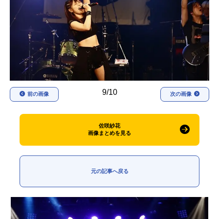
アニメ映画一覧
実写化映画一覧
今期アニメ曜日別一覧
春アニメ
夏アニメ
秋アニメ
冬アニメ
9/10
前の画像
次の画像
男性声優/女性声優一覧
FOLLOW US
佐咲紗花
画像まとめを見る
元の記事へ戻る