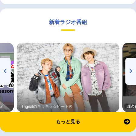
新着ラジオ番組
on
Trignalのキラキラ☆ビートＲ
森久
もっと見る