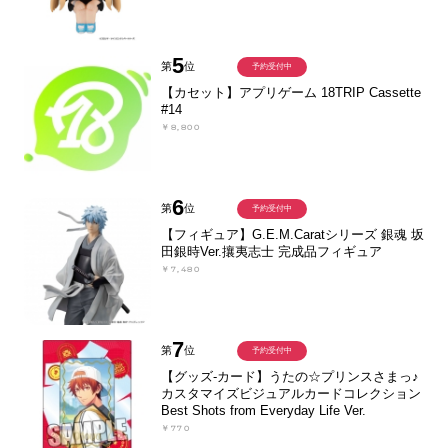
5
第
位
予約受付中
【カセット】アプリゲーム 18TRIP Cassette
#14
￥8,800
6
第
位
予約受付中
【フィギュア】G.E.M.Caratシリーズ 銀魂 坂
田銀時Ver.攘夷志士 完成品フィギュア
￥7,480
7
第
位
予約受付中
【グッズ-カード】うたの☆プリンスさまっ♪
カスタマイズビジュアルカードコレクション
Best Shots from Everyday Life Ver.
￥770