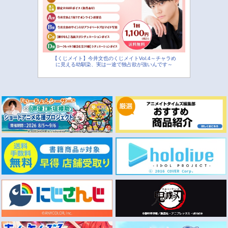
【くじメイト】今井文也のくじメイトVol.4～チャラめ
に見える幼馴染、実は一途で独占欲が強いんです～