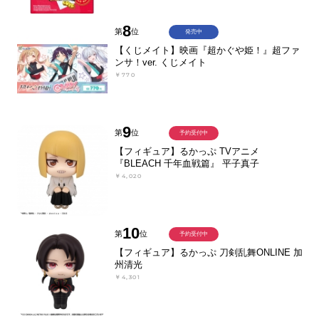
8
第
位
発売中
【くじメイト】映画『超かぐや姫！』超ファ
ンサ！ver. くじメイト
￥770
9
第
位
予約受付中
【フィギュア】るかっぷ TVアニメ
『BLEACH 千年血戦篇』 平子真子
￥4,020
10
第
位
予約受付中
【フィギュア】るかっぷ 刀剣乱舞ONLINE 加
州清光
￥4,301