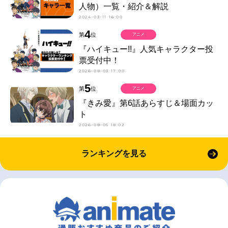
人物）一覧・紹介＆解説
2024-03-11 16:00
4
第
位
アニメ
『ハイキュー!!』人気キャラクター投
票受付中！
2026-08-03 17:00
5
第
位
アニメ
『きみ愛』第6話あらすじ＆場面カッ
ト
2026-08-05 18:02
ランキングを見る