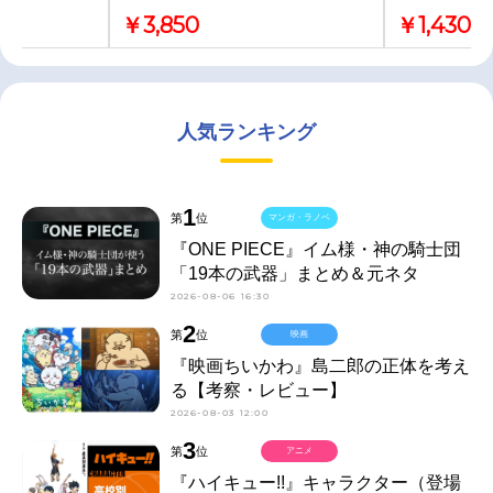
￥3,850
￥1,430
人気ランキング
1
第
位
マンガ・ラノベ
『ONE PIECE』イム様・神の騎士団
「19本の武器」まとめ＆元ネタ
2026-08-06 16:30
2
第
位
映画
『映画ちいかわ』島二郎の正体を考え
る【考察・レビュー】
2026-08-03 12:00
3
第
位
アニメ
『ハイキュー!!』キャラクター（登場