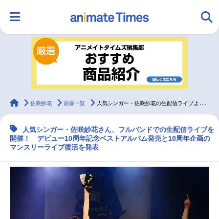
HOME
ランキング
アニメ
声優
ラジオ
みんなの声
グッズ
映画
animateTimes
佐咲紗花
画像一覧
人気シンガー・佐咲紗花の生配信ライブより公式レポート到着！
人気シンガー・佐咲紗花さん、フルバンドでの生配信ライブを
マンガ・ラノベ
ゲーム・アプリ
音楽
コスプレ
開催！ デビュー10周年記念ベストアルバム発売と10周年企画の
マンスリーライブ復活を発表
2.5次元
配信・Vtuber
トレンド
無料マンガ
最新記事一覧
アニメ記事一覧
声優記事一覧