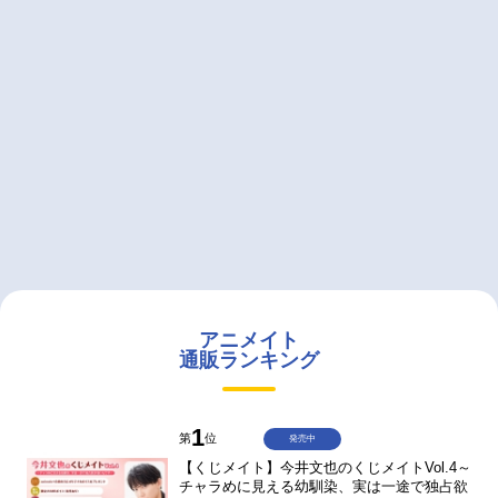
アニメイト
通販ランキング
1
第
位
発売中
【くじメイト】今井文也のくじメイトVol.4～
チャラめに見える幼馴染、実は一途で独占欲