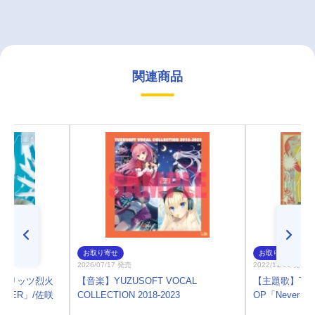
関連商品
お取り寄せ
お取り寄せ
2026/07/17 発売
2022/11/09 発売
スピリッツ烈火
【音楽】YUZUSOFT VOCAL
【主題歌】TV
DIVER」/佐咲
COLLECTION 2018-2023
OP「Never th