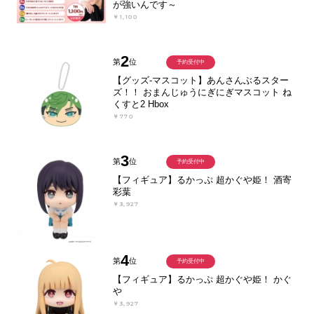
が強いんです～
￥1,100
2
第
位
予約受付中
【グッズ-マスコット】あんさんぶるスター
ズ！！ おまんじゅうにぎにぎマスコット ね
くすと2 Hbox
￥770
3
第
位
予約受付中
【フィギュア】るかっぷ 超かぐや姫！ 酒寄
彩葉
￥3,927
4
第
位
予約受付中
【フィギュア】るかっぷ 超かぐや姫！ かぐ
や
￥3,927