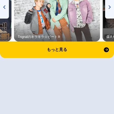
Trignalのキラキラ☆ビートＲ
森久
もっと見る