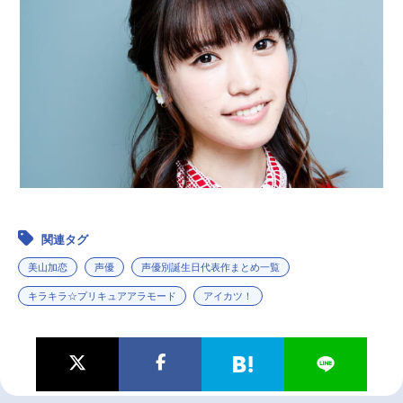
関連タグ
美山加恋
声優
声優別誕生日代表作まとめ一覧
キラキラ☆プリキュアアラモード
アイカツ！