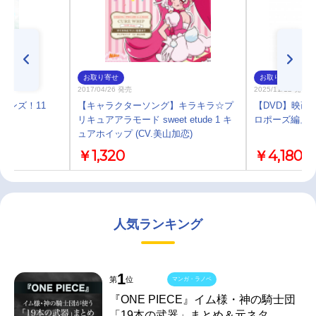
お取り寄せ
お取り寄せ
2017/04/26 発売
2025/11/12 発売
フレンズ！11
【キャラクターソング】キラキラ☆プ
【DVD】映画 実
リキュアアラモード sweet etude 1 キ
ロポーズ編』D
ュアホイップ (CV.美山加恋)
￥1,320
￥4,180
人気ランキング
1
第
位
マンガ・ラノベ
『ONE PIECE』イム様・神の騎士団
「19本の武器」まとめ＆元ネタ