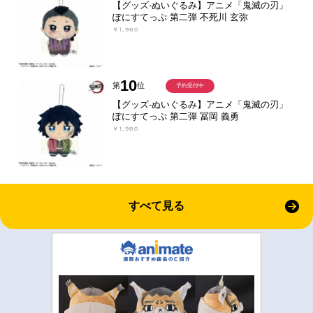
【グッズ-ぬいぐるみ】アニメ「鬼滅の刃」
ぽにすてっぷ 第二弾 不死川 玄弥
￥1,980
10
第
位
予約受付中
【グッズ-ぬいぐるみ】アニメ「鬼滅の刃」
ぽにすてっぷ 第二弾 冨岡 義勇
￥1,980
すべて見る