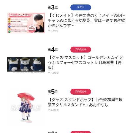
3
第
位
発売中
【くじメイト】今井文也のくじメイトVol.4～
チャラめに見える幼馴染、実は一途で独占欲
が強いんです～
￥1,100
4
第
位
予約受付中
【グッズ-マスコット】ゴールデンカムイ ど
うぶつフォーゼマスコット 5.月島軍曹【再
販】
￥1,980
5
第
位
予約受付中
【グッズ-スタンドポップ】百合姫20周年展
箔アクリルスタンドE：あおのなち
￥2,200