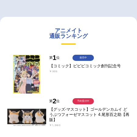
アニメイト
通販ランキング
1
第
位
発売中
【コミック】ビビビコミック創刊記念号
￥935
2
第
位
予約受付中
【グッズ-マスコット】ゴールデンカムイ ど
うぶつフォーゼマスコット 4.尾形百之助【再
販】
￥1,980