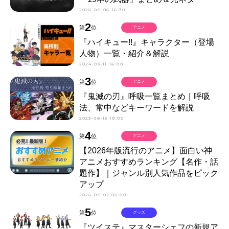
2026-08-06 16:30
2
第
位
アニメ
『ハイキュー!!』キャラクター（登場
人物）一覧・紹介＆解説
2024-03-11 16:00
3
第
位
アニメ
『鬼滅の刃』呼吸一覧まとめ｜呼吸
法、常中などキーワードを解説
2023-06-15 19:00
4
第
位
アニメ
【2026年版流行のアニメ】面白い神
アニメおすすめランキング【名作・話
題作】｜ジャンル別人気作品をピック
アップ
2026-08-02 00:00
5
第
位
グッズ
『ツイステ』マスターシェフの新規ア