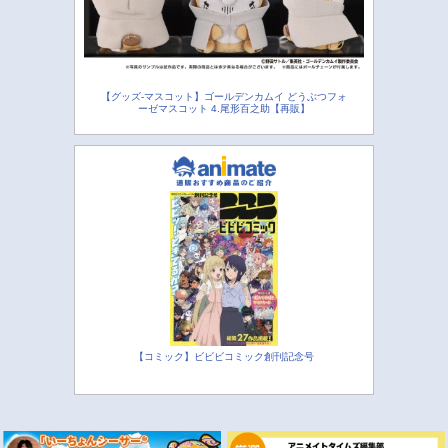
【グッズ-マスコット】ゴールデンカムイ どうぶつフォ
ーゼマスコット 4.尾形百之助【再販】
【コミック】ビビビコミック創刊記念号