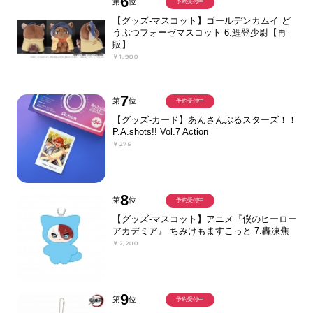
6
第
位
予約受付中
【グッズ-マスコット】ゴールデンカムイ ど
うぶつフォーゼマスコット 6.鯉登少尉【再
販】
￥1,980
7
第
位
予約受付中
【グッズ-カード】あんさんぶるスターズ！！
P.A.shots!! Vol.7 Action
￥275
8
第
位
予約受付中
【グッズ-マスコット】アニメ『僕のヒーロー
アカデミア』 ちみけもますこっと 7.轟凍焦
￥2,200
9
第
位
予約受付中