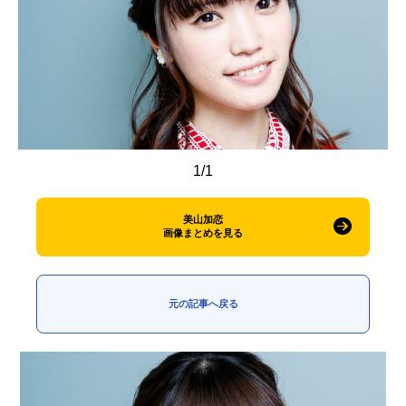
アニメ映画一覧
実写化映画一覧
今期アニメ曜日別一覧
春アニメ
夏アニメ
秋アニメ
冬アニメ
1/1
男性声優/女性声優一覧
美山加恋
FOLLOW US
画像まとめを見る
元の記事へ戻る