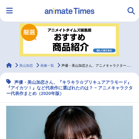
HOME
ランキング
アニメ
声優
ラジオ
みんなの声
グッズ
映画
animateTimes
美山加恋
画像一覧
声優・美山加恋さん、アニメキャラクター代表作まとめ（2020年版）
声優・美山加恋さん、『キラキラ☆プリキュアアラモード』
マンガ・ラノベ
ゲーム・アプリ
音楽
コスプレ
『アイカツ！』など代表作に選ばれたのは？ − アニメキャラクタ
ー代表作まとめ（2020年版）
2.5次元
配信・Vtuber
トレンド
無料マンガ
最新記事一覧
アニメ記事一覧
声優記事一覧