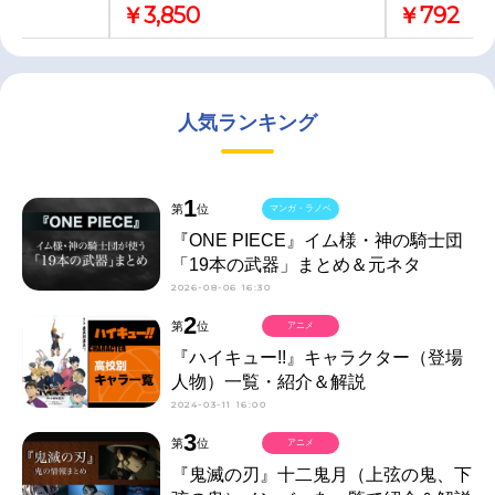
￥3,850
￥792
Rin
人気ランキング
1
第
位
マンガ・ラノベ
『ONE PIECE』イム様・神の騎士団
「19本の武器」まとめ＆元ネタ
2026-08-06 16:30
2
第
位
アニメ
『ハイキュー!!』キャラクター（登場
人物）一覧・紹介＆解説
2024-03-11 16:00
3
第
位
アニメ
『鬼滅の刃』十二鬼月（上弦の鬼、下