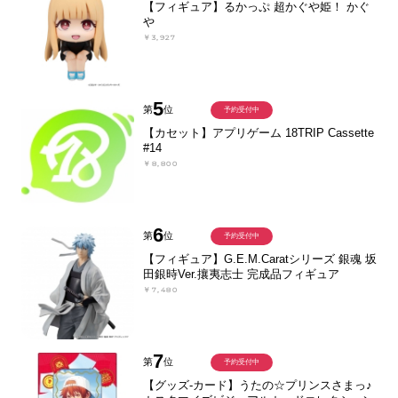
【フィギュア】るかっぷ 超かぐや姫！ かぐ
や
￥3,927
5
第
位
予約受付中
【カセット】アプリゲーム 18TRIP Cassette
#14
￥8,800
6
第
位
予約受付中
【フィギュア】G.E.M.Caratシリーズ 銀魂 坂
田銀時Ver.攘夷志士 完成品フィギュア
￥7,480
7
第
位
予約受付中
【グッズ-カード】うたの☆プリンスさまっ♪