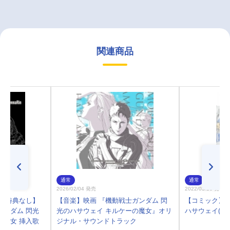
関連商品
通常
通常
2026/02/04 発売
2022/03/26 発売
)・特典なし】
【音楽】映画 『機動戦士ガンダム 閃
【コミック】機
ガンダム 閃光
光のハサウェイ キルケーの魔女』オリ
ハサウェイ(2)
の魔女 挿入歌
ジナル・サウンドトラック