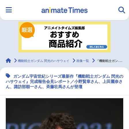
HOME
ランキング
アニメ
声優
ラジオ
みんなの声
グッズ
映画
animateTimes
機動戦士ガンダム 閃光のハサウェイ
画像一覧
『機動戦士ガンダム 閃光のハサウェイ』完成報告会見レポート
ガンダム宇宙世紀シリーズ最新作『機動戦士ガンダム 閃光の
マンガ・ラノベ
ゲーム・アプリ
音楽
コスプレ
ハサウェイ』完成報告会見レポート／小野賢章さん、上田麗奈さ
ん、諏訪部順一さん、斉藤壮馬さんが登壇
2.5次元
配信・Vtuber
トレンド
無料マンガ
最新記事一覧
アニメ記事一覧
声優記事一覧