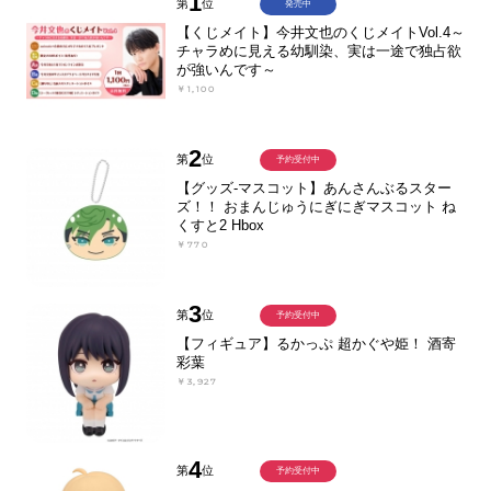
1
第
位
発売中
【くじメイト】今井文也のくじメイトVol.4～
チャラめに見える幼馴染、実は一途で独占欲
が強いんです～
￥1,100
2
第
位
予約受付中
【グッズ-マスコット】あんさんぶるスター
ズ！！ おまんじゅうにぎにぎマスコット ね
くすと2 Hbox
￥770
3
第
位
予約受付中
【フィギュア】るかっぷ 超かぐや姫！ 酒寄
彩葉
￥3,927
4
第
位
予約受付中