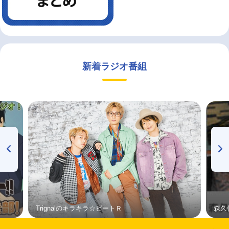
新着ラジオ番組
Trignalのキラキラ☆ビートＲ
森久