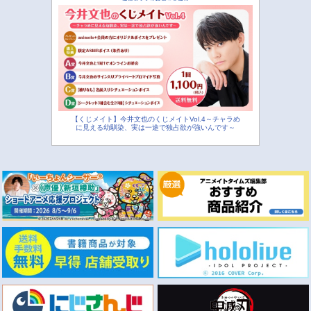
【くじメイト】今井文也のくじメイトVol.4～チャラめ
に見える幼馴染、実は一途で独占欲が強いんです～