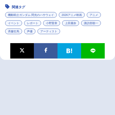
関連タグ
機動戦士ガンダム 閃光のハサウェイ
2026アニメ映画
アニメ
イベント
レポート
小野賢章
上田麗奈
諏訪部順一
斉藤壮馬
声優
アーティスト