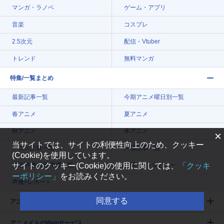
マンガ・ラノベ
ゲーム・アプリ
音楽
コスプレ
2.5次元
配信・Vtuber
トレンド
無料マンガ
特集/一覧まとめ
最新記事一覧
今期アニメ曜日別一覧
春アニメ
夏アニメ
秋アニメ
冬アニメ
×
当サイトでは、サイトの利便性向上のため、クッキー
アニメ記事一覧
声優記事一覧
(Cookie)を使用しています。
男性声優/女性声優一覧
声優×インタビュー
サイトのクッキー(Cookie)の使用に関しては、
「クッキ
ーポリシー」
をお読みください。
声優×レポート
同意する
アニメイトタイムズについて
アニメイトのWebサービス