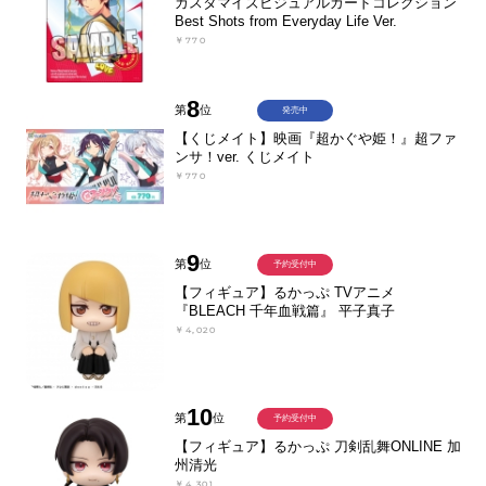
カスタマイズビジュアルカードコレクション
Best Shots from Everyday Life Ver.
￥770
8
第
位
発売中
【くじメイト】映画『超かぐや姫！』超ファ
ンサ！ver. くじメイト
￥770
9
第
位
予約受付中
【フィギュア】るかっぷ TVアニメ
『BLEACH 千年血戦篇』 平子真子
￥4,020
10
第
位
予約受付中
【フィギュア】るかっぷ 刀剣乱舞ONLINE 加
州清光
￥4,301