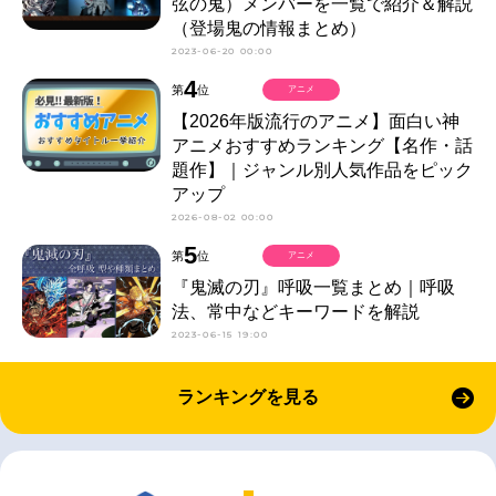
弦の鬼）メンバーを一覧で紹介＆解説
（登場鬼の情報まとめ）
2023-06-20 00:00
4
第
位
アニメ
【2026年版流行のアニメ】面白い神
アニメおすすめランキング【名作・話
題作】｜ジャンル別人気作品をピック
アップ
2026-08-02 00:00
5
第
位
アニメ
『鬼滅の刃』呼吸一覧まとめ｜呼吸
法、常中などキーワードを解説
2023-06-15 19:00
ランキングを見る