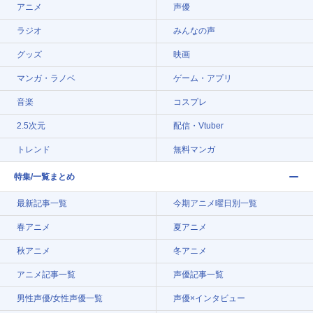
アニメ
声優
ラジオ
みんなの声
グッズ
映画
マンガ・ラノベ
ゲーム・アプリ
音楽
コスプレ
2.5次元
配信・Vtuber
トレンド
無料マンガ
特集/一覧まとめ
最新記事一覧
今期アニメ曜日別一覧
春アニメ
夏アニメ
秋アニメ
冬アニメ
アニメ記事一覧
声優記事一覧
男性声優/女性声優一覧
声優×インタビュー