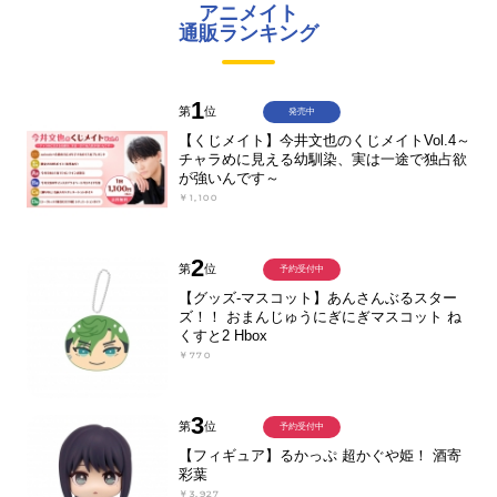
アニメイト
通販ランキング
1
第
位
発売中
【くじメイト】今井文也のくじメイトVol.4～
チャラめに見える幼馴染、実は一途で独占欲
が強いんです～
￥1,100
2
第
位
予約受付中
【グッズ-マスコット】あんさんぶるスター
ズ！！ おまんじゅうにぎにぎマスコット ね
くすと2 Hbox
￥770
3
第
位
予約受付中
【フィギュア】るかっぷ 超かぐや姫！ 酒寄
彩葉
￥3,927