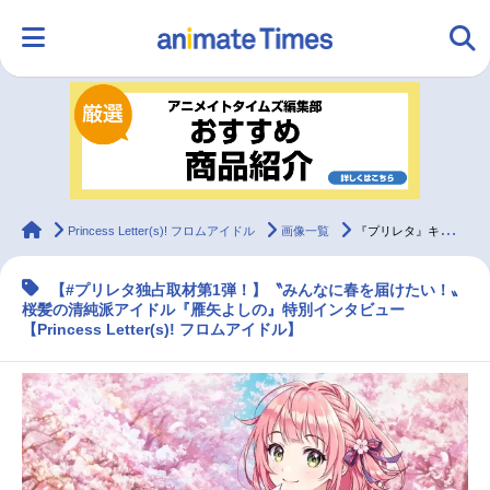
HOME
ランキング
アニメ
声優
ラジオ
みんなの声
グッズ
映画
animateTimes
Princess Letter(s)! フロムアイドル
画像一覧
『プリレタ』キャラクターインタビュー連載【雁矢よしの】
【#プリレタ独占取材第1弾！】〝みんなに春を届けたい！〟
マンガ・ラノベ
ゲーム・アプリ
音楽
コスプレ
桜髪の清純派アイドル『雁矢よしの』特別インタビュー
【Princess Letter(s)! フロムアイドル】
2.5次元
配信・Vtuber
トレンド
無料マンガ
最新記事一覧
アニメ記事一覧
声優記事一覧