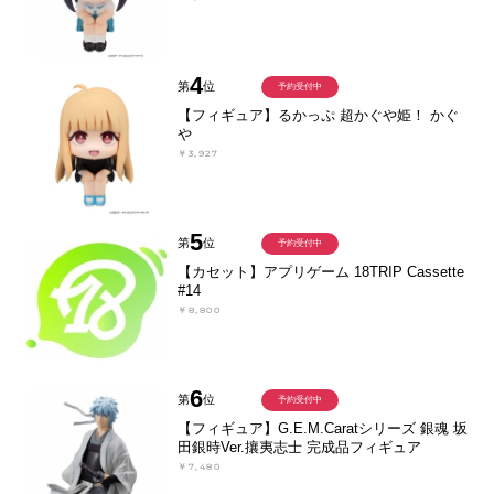
4
第
位
予約受付中
【フィギュア】るかっぷ 超かぐや姫！ かぐ
や
￥3,927
5
第
位
予約受付中
【カセット】アプリゲーム 18TRIP Cassette
#14
￥8,800
6
第
位
予約受付中
【フィギュア】G.E.M.Caratシリーズ 銀魂 坂
田銀時Ver.攘夷志士 完成品フィギュア
￥7,480