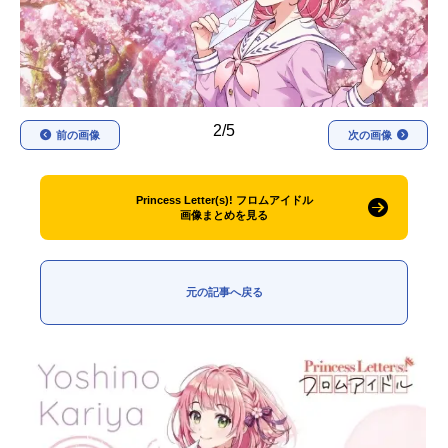
アニメ映画一覧
実写化映画一覧
今期アニメ曜日別一覧
春アニメ
夏アニメ
2/5
前の画像
次の画像
秋アニメ
冬アニメ
Princess Letter(s)! フロムアイドル
男性声優/女性声優一覧
画像まとめを見る
FOLLOW US
元の記事へ戻る