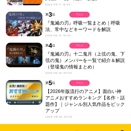
2024-03-11 16:00
3
第
位
アニメ
『鬼滅の刃』呼吸一覧まとめ｜呼吸
法、常中などキーワードを解説
2023-06-15 19:00
4
第
位
アニメ
『鬼滅の刃』十二鬼月（上弦の鬼、下
弦の鬼）メンバーを一覧で紹介＆解説
（登場鬼の情報まとめ）
2023-06-20 00:00
5
第
位
アニメ
【2026年版流行のアニメ】面白い神
アニメおすすめランキング【名作・話
題作】｜ジャンル別人気作品をピック
アップ
2026-08-02 00:00