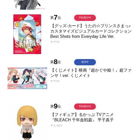
7
第
位
予約受付中
【グッズ-カード】うたの☆プリンスさまっ♪
カスタマイズビジュアルカードコレクション
Best Shots from Everyday Life Ver.
￥770
8
第
位
発売中
【くじメイト】映画『超かぐや姫！』超ファ
ンサ！ver. くじメイト
￥770
9
第
位
予約受付中
【フィギュア】るかっぷ TVアニメ
『BLEACH 千年血戦篇』 平子真子
￥4,020