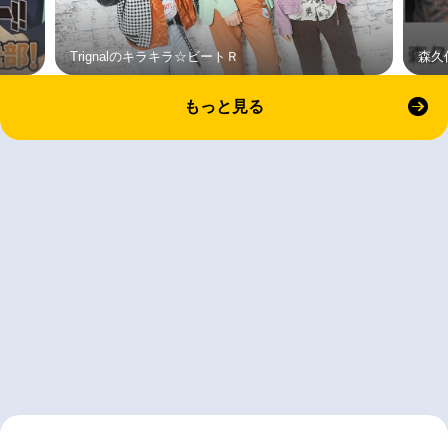
Trignalのキラキラ☆ビートＲ
森久
もっと見る