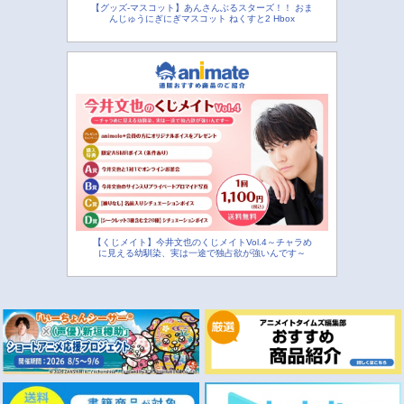
【グッズ-マスコット】あんさんぶるスターズ！！ おま
んじゅうにぎにぎマスコット ねくすと2 Hbox
【くじメイト】今井文也のくじメイトVol.4～チャラめ
に見える幼馴染、実は一途で独占欲が強いんです～