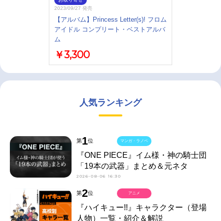
2023/09/27 発売
【アルバム】Princess Letter(s)! フロム
アイドル コンプリート・ベストアルバ
ム
￥3,300
人気ランキング
1
第
位
マンガ・ラノベ
『ONE PIECE』イム様・神の騎士団
「19本の武器」まとめ＆元ネタ
2026-08-06 16:30
2
第
位
アニメ
『ハイキュー!!』キャラクター（登場
人物）一覧・紹介＆解説