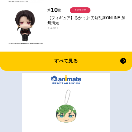
10
第
位
予約受付中
【フィギュア】るかっぷ 刀剣乱舞ONLINE 加
州清光
￥4,301
すべて見る