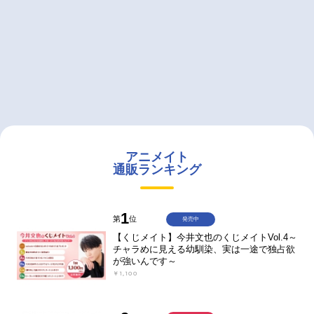
アニメイト
通販ランキング
1
第
位
発売中
【くじメイト】今井文也のくじメイトVol.4～
チャラめに見える幼馴染、実は一途で独占欲
が強いんです～
￥1,100