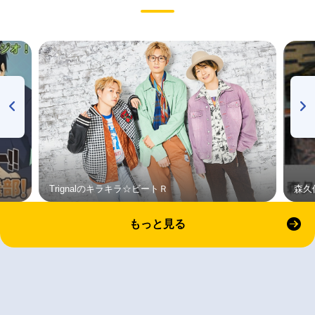
Trignalのキラキラ☆ビートＲ
森久
もっと見る