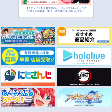
【くじメイト】今井文也のくじメイトVol.4～チャラめ
に見える幼馴染、実は一途で独占欲が強いんです～