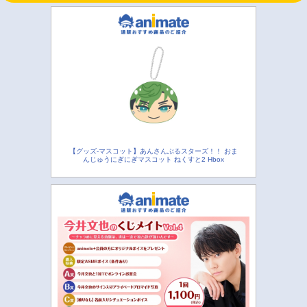
【グッズ-マスコット】あんさんぶるスターズ！！ おま
んじゅうにぎにぎマスコット ねくすと2 Hbox