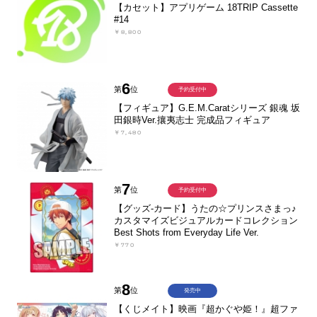
【カセット】アプリゲーム 18TRIP Cassette
#14
￥8,800
6
第
位
予約受付中
【フィギュア】G.E.M.Caratシリーズ 銀魂 坂
田銀時Ver.攘夷志士 完成品フィギュア
￥7,480
7
第
位
予約受付中
【グッズ-カード】うたの☆プリンスさまっ♪
カスタマイズビジュアルカードコレクション
Best Shots from Everyday Life Ver.
￥770
8
第
位
発売中
【くじメイト】映画『超かぐや姫！』超ファ