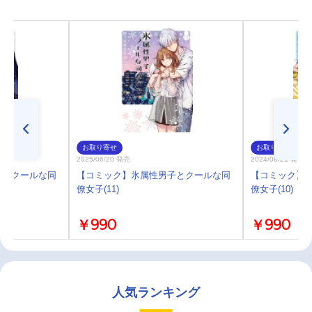
お取り寄せ
お取り寄せ
2025/06/20 発売
2024/08/21 発売
子とクールな同
【コミック】氷属性男子とクールな同
【コミック】
僚女子(11)
僚女子(10)
￥990
￥990
人気ランキング