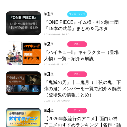
1
第
位
マンガ・ラノベ
『ONE PIECE』イム様・神の騎士団
「19本の武器」まとめ＆元ネタ
2026-08-06 16:30
2
第
位
アニメ
『ハイキュー!!』キャラクター（登場
人物）一覧・紹介＆解説
2024-03-11 16:00
3
第
位
アニメ
『鬼滅の刃』十二鬼月（上弦の鬼、下
弦の鬼）メンバーを一覧で紹介＆解説
（登場鬼の情報まとめ）
2023-06-20 00:00
4
第
位
アニメ
【2026年版流行のアニメ】面白い神
アニメおすすめランキング【名作・話