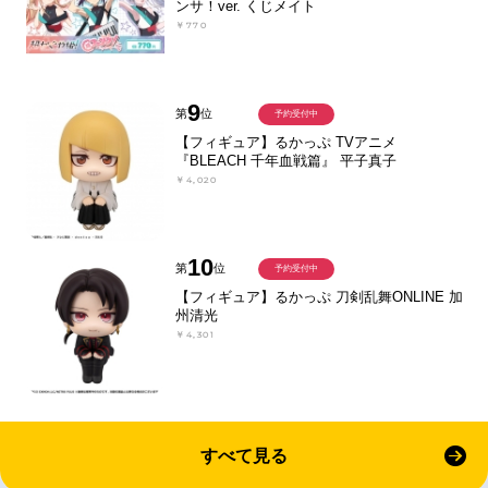
ンサ！ver. くじメイト
￥770
9
第
位
予約受付中
【フィギュア】るかっぷ TVアニメ
『BLEACH 千年血戦篇』 平子真子
￥4,020
10
第
位
予約受付中
【フィギュア】るかっぷ 刀剣乱舞ONLINE 加
州清光
￥4,301
すべて見る