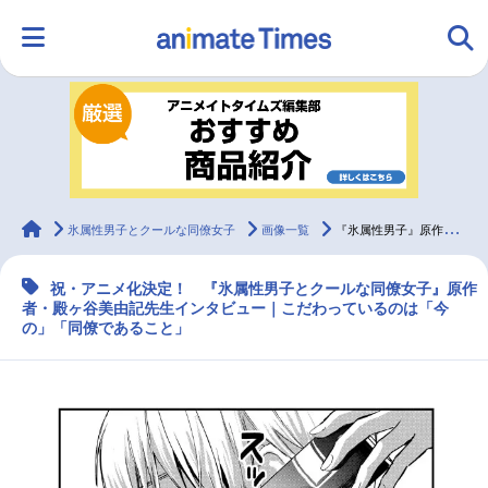
HOME
ランキング
アニメ
声優
ラジオ
みんなの声
グッズ
映画
animateTimes
氷属性男子とクールな同僚女子
画像一覧
『氷属性男子』原作者・殿ヶ谷美由記先生インタビュー
祝・アニメ化決定！ 『氷属性男子とクールな同僚女子』原作
マンガ・ラノベ
ゲーム・アプリ
音楽
コスプレ
者・殿ヶ谷美由記先生インタビュー｜こだわっているのは「今
の」「同僚であること」
2.5次元
配信・Vtuber
トレンド
無料マンガ
最新記事一覧
アニメ記事一覧
声優記事一覧