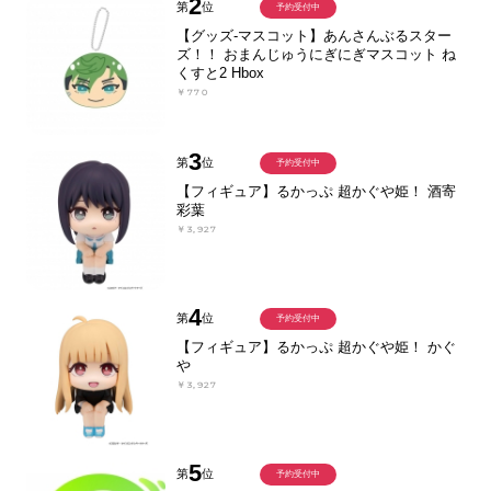
2
第
位
予約受付中
【グッズ-マスコット】あんさんぶるスター
ズ！！ おまんじゅうにぎにぎマスコット ね
くすと2 Hbox
￥770
3
第
位
予約受付中
【フィギュア】るかっぷ 超かぐや姫！ 酒寄
彩葉
￥3,927
4
第
位
予約受付中
【フィギュア】るかっぷ 超かぐや姫！ かぐ
や
￥3,927
5
第
位
予約受付中