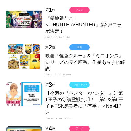
1
第
位
アニメ
『築地銀だこ』
×『HUNTER×HUNTER』第2弾コラ
ボ決定！
2026-08-10 11:10
2
第
位
映画
映画『怪盗グルー』&『ミニオンズ』
シリーズの見る順番、作品あらすじ解
説
2026-05-23 16:00
3
第
位
マンガ・ラノベ
【今週の『ハンター×ハンター』】第
1王子の守護霊獣判明！ 第5＆第6王
子もTSK感染者に「有事」＜No.417
＞
2026-08-10 13:30
4
第
位
アニメ