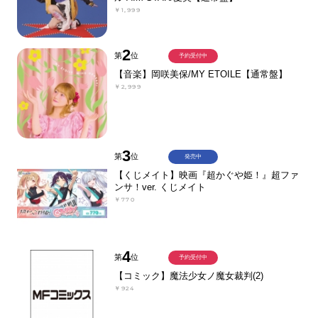
￥1,999
2
第
位
予約受付中
【音楽】岡咲美保/MY ETOILE【通常盤】
￥2,999
3
第
位
発売中
【くじメイト】映画『超かぐや姫！』超ファ
ンサ！ver. くじメイト
￥770
4
第
位
予約受付中
【コミック】魔法少女ノ魔女裁判(2)
￥924