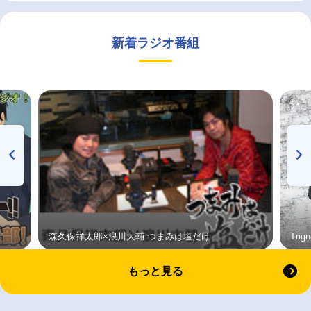
新着ラジオ番組
森久保祥太郎×浪川大輔 つまみは塩だけ
Tri
もっと見る