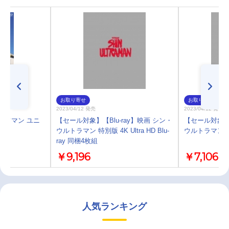
お取り寄せ
お取り寄せ
2023/04/12 発売
2023/04/12 発売
リッドマン ユニ
【セール対象】【Blu-ray】映画 シン・
【セール対象】【
ウルトラマン 特別版 4K Ultra HD Blu-
ウルトラマン 
ray 同梱4枚組
￥9,196
￥7,106
人気ランキング