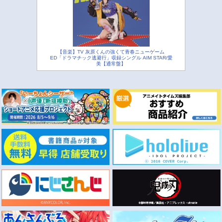
【音楽】TV 灰原くんの強くて青春ニューゲーム
ED「ドラマチック逃避行」収録シングル AIM STAR/愛
美【通常盤】