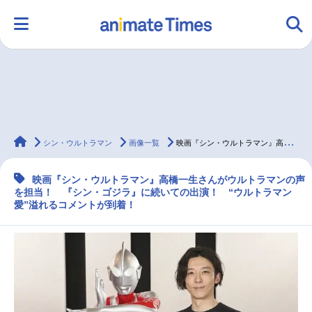
HOME
ランキング
アニメ
声優
animateTimes
ラジオ
みんなの声
グッズ
映画
シン・ウルトラマン
画像一覧
映画『シン・ウルトラマン』高橋一生がウルトラマンの声を担当
映画『シン・ウルトラマン』高橋一生さんがウルトラマンの声
を担当！ 『シン・ゴジラ』に続いての出演！ “ウルトラマン
マンガ・ラノベ
ゲーム・アプリ
音楽
コスプレ
愛”溢れるコメントが到着！
2.5次元
配信・Vtuber
トレンド
無料マンガ
最新記事一覧
アニメ記事一覧
声優記事一覧