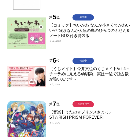
5
第
位
発売中
【コミック】ちいかわ なんか小さくてかわい
いやつ(8) なんか人魚の島のひみつのふせん&
ノートBOX付き特装版
￥4,400
6
第
位
発売中
【くじメイト】今井文也のくじメイトVol.4～
チャラめに見える幼馴染、実は一途で独占欲
が強いんです～
￥1,100
7
第
位
予約受付中
【音楽】うたの☆プリンスさまっ♪
ST☆RISH PRISM FOREVER!
￥1,650