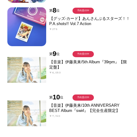
8
第
位
予約受付中
【グッズ-カード】あんさんぶるスターズ！！
P.A.shots!! Vol.7 Action
￥275
9
第
位
予約受付中
【音楽】伊藤美来/5th Album『39rpm』【限
定盤】
￥6,050
10
第
位
予約受付中
【音楽】伊藤美来/10th ANNIVERSARY
BEST Album『swirl』【完全生産限定】
￥7,150