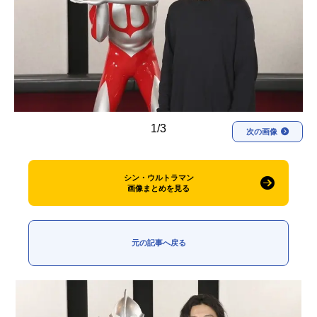
アニメ映画一覧
実写化映画一覧
今期アニメ曜日別一覧
春アニメ
夏アニメ
秋アニメ
冬アニメ
1/3
次の画像
男性声優/女性声優一覧
シン・ウルトラマン
FOLLOW US
画像まとめを見る
元の記事へ戻る