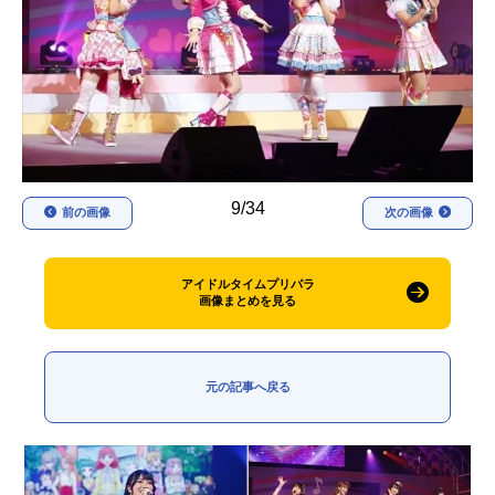
アニメ映画一覧
実写化映画一覧
今期アニメ曜日別一覧
春アニメ
夏アニメ
秋アニメ
冬アニメ
9/34
前の画像
次の画像
男性声優/女性声優一覧
FOLLOW US
アイドルタイムプリパラ
画像まとめを見る
元の記事へ戻る