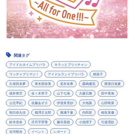
関連タグ
アイドルタイムプリパラ
キラッとプリ☆チャン
ワッチャプリマジ！
アイドルランドプリパラ
林鼓子
久保田未夢
厚木那奈美
若井友希
森嶋優花
茜屋日海夏
徳井青空
佐々木李子
山下七海
大森日雅
田中美海
山北早紀
佐藤あずさ
伊達朱里紗
大地葉
山田唯菜
朝日奈丸佳
鵜澤正太郎
廣瀬千夏
内田彩
相良茉優
鈴木杏奈
庄司宇芽香
藤寺美徳
小池理子
引坂理絵
吉河順央
イベント
レポート