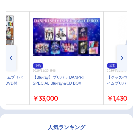
予約
通常
2026/11/25 発売
2026年03月 中 
ルタイムプリパ
【Blu-ray】プリパラ DANPRI
【グッズ-巾着
Ris DVD付
SPECIAL Blu-ray＆CD BOX
イムプリパラ 
￥33,000
￥1,430
人気ランキング