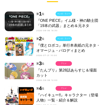
1
第
位
マンガ・ラノベ
『ONE PIECE』イム様・神の騎士団
「19本の武器」まとめ＆元ネタ
2026-08-06 16:30
2
第
位
マンガ・ラノベ
『僕とロボコ』単行本表紙の元ネタ・
オマージュ・パロディまとめ
2026-07-21 10:00
3
第
位
アニメ
『たんプリ』第28話あらすじ＆場面
カット
2026-08-08 12:00
4
第
位
アニメ
『ハイキュー!!』キャラクター（登場
人物）一覧・紹介＆解説