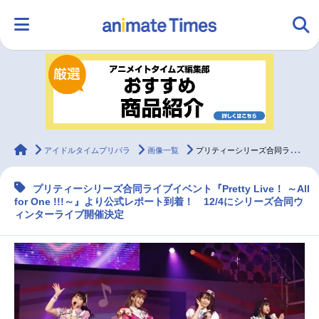
HOME
ランキング
アニメ
声優
ラジオ
みんなの声
グッズ
映画
animateTimes
アイドルタイムプリパラ
画像一覧
プリティーシリーズ合同ライブイベント『Pretty Live！ ～All for One !!!～』公式レポ到着！
プリティーシリーズ合同ライブイベント『Pretty Live！ ～All
マンガ・ラノベ
ゲーム・アプリ
音楽
コスプレ
for One !!!～』より公式レポート到着！ 12/4にシリーズ合同ウ
ィンターライブ開催決定
2.5次元
配信・Vtuber
トレンド
無料マンガ
最新記事一覧
アニメ記事一覧
声優記事一覧