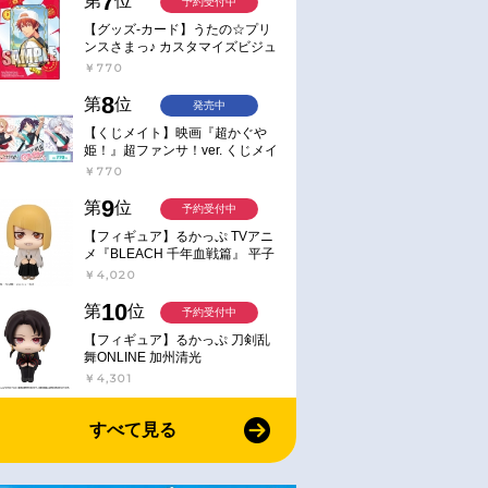
7
第
位
予約受付中
【グッズ-カード】うたの☆プリ
ンスさまっ♪ カスタマイズビジュ
アルカードコレクション Best
￥770
Shots from Everyday Life Ver.
8
第
位
発売中
【くじメイト】映画『超かぐや
姫！』超ファンサ！ver. くじメイ
ト
￥770
9
第
位
予約受付中
【フィギュア】るかっぷ TVアニ
メ『BLEACH 千年血戦篇』 平子
真子
￥4,020
10
第
位
予約受付中
【フィギュア】るかっぷ 刀剣乱
舞ONLINE 加州清光
￥4,301
すべて見る