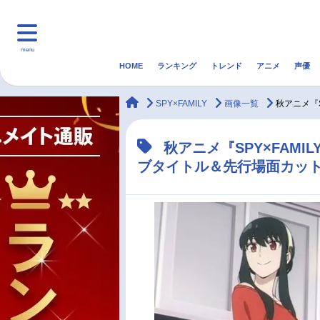
menu
HOME
ランキング
トレンド
アニメ
声優
HOME
ランキング
アニ
animateTimes
SPY×FAMILY
画像一覧
秋アニメ『
マンガ・ラノベ
ゲーム・アプリ
音楽
秋アニメ『SPY×FAM
ブタイトル＆先行場面カッ
最新記事一覧
アニメ記事一覧
声優記事一覧