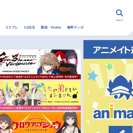
search
コスプレ
2.5次元
配信・Vtuber
無料マンガ
んなの声
グッズ
映画
・Vtuber
トレンド
無料マンガ
秋アニメ
冬アニメ