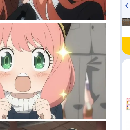
TVアニメ『戦隊大失格』
ハイキュー!! 烏野高校放送部!
radio 大直会 2nd season