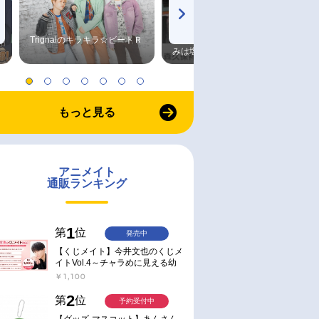
Trignalのキラキラ☆ビートＲ
森久保祥太郎×浪川大輔 つま
みは塩だけ
もっと見る
アニメイト
通販ランキング
1
第
位
発売中
【くじメイト】今井文也のくじメ
イトVol.4～チャラめに見える幼
馴染、実は一途で独占欲が強いん
￥1,100
です～
2
第
位
予約受付中
【グッズ-マスコット】あんさん