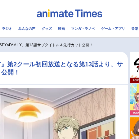
ラジオ
みんなの声
グッズ
映画
マンガ・ラノベ
ゲーム・アプリ
音楽
メ
声優
ラジオ
み
SPY×FAMILY』第13話サブタイトル＆先行カット公開！
コスプレ
2.5次元
配信
ILY』第2クール初回放送となる第13話より、サ
ト公開！
アニメ映画一覧
今期アニメ曜日別一覧
実写化映画一覧
春アニメ
男性声優/女性声優一覧
夏アニメ
FOLLOW US