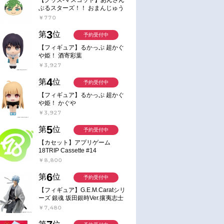
ぶるスターズ！！ おまんじゅう
にぎにぎマスコット ねくすと2
￥770
Hbox
3
第
位
予約受付中
【フィギュア】るかっぷ 超かぐ
や姫！ 酒寄彩葉
￥3,927
4
第
位
予約受付中
【フィギュア】るかっぷ 超かぐ
や姫！ かぐや
￥3,927
5
第
位
予約受付中
【カセット】アプリゲーム
18TRIP Cassette #14
￥8,800
6
第
位
予約受付中
【フィギュア】G.E.M.Caratシリ
ーズ 銀魂 坂田銀時Ver.攘夷志士
完成品フィギュア
￥7,480