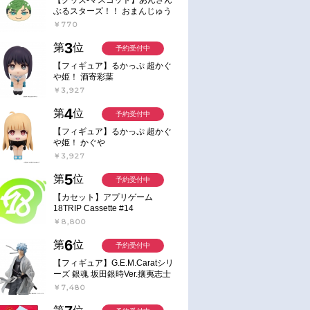
ぶるスターズ！！ おまんじゅう
にぎにぎマスコット ねくすと2
￥770
Hbox
3
第
位
予約受付中
【フィギュア】るかっぷ 超かぐ
や姫！ 酒寄彩葉
￥3,927
4
第
位
予約受付中
【フィギュア】るかっぷ 超かぐ
や姫！ かぐや
￥3,927
5
第
位
予約受付中
【カセット】アプリゲーム
18TRIP Cassette #14
￥8,800
6
第
位
予約受付中
【フィギュア】G.E.M.Caratシリ
ーズ 銀魂 坂田銀時Ver.攘夷志士
完成品フィギュア
￥7,480