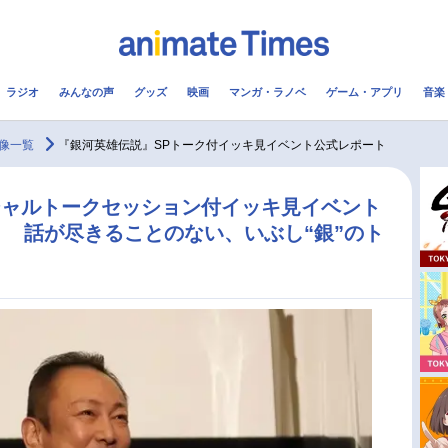
ラジオ
みんなの声
グッズ
映画
マンガ・ラノベ
ゲーム・アプリ
音楽
メ
声優
ラジオ
み
像一覧
『銀河英雄伝説』SPトーク付イッキ見イベント公式レポート
コスプレ
2.5次元
配信
シャルトークセッション付イッキ見イベント
 話が尽きることのない、いぶし“銀”のト
アニメ映画一覧
今期アニメ曜日別一覧
実写化映画一覧
春アニメ
男性声優/女性声優一覧
夏アニメ
FOLLOW US