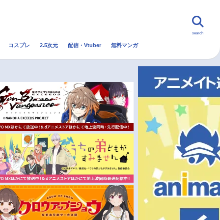
search
コスプレ
2.5次元
配信・Vtuber
無料マンガ
んなの声
グッズ
映画
・Vtuber
トレンド
無料マンガ
秋アニメ
冬アニメ