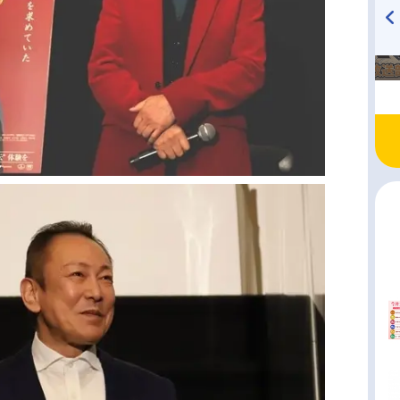
TVアニメ『戦隊大失格』
ハイキュー!! 烏野高校放送部!
radio 大直会 2nd season