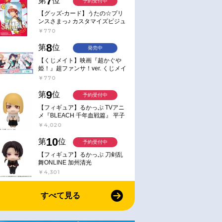
7
第
位
予約受付中
【グッズ-カード】うたの☆プリ
ンスさまっ♪ カスタマイズビジュ
アルカードコレクション Best
￥770
Shots from Everyday Life Ver.
8
第
位
発売中
【くじメイト】映画『超かぐや
姫！』超ファンサ！ver. くじメイ
ト
￥770
9
第
位
予約受付中
【フィギュア】るかっぷ TVアニ
メ『BLEACH 千年血戦篇』 平子
真子
￥4,020
10
第
位
予約受付中
【フィギュア】るかっぷ 刀剣乱
舞ONLINE 加州清光
￥4,301
すべて見る