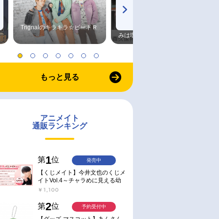
Trignalのキラキラ☆ビートＲ
森久保祥太郎×浪川大輔 つま
みは塩だけ
もっと見る
アニメイト
通販ランキング
1
第
位
発売中
【くじメイト】今井文也のくじメ
イトVol.4～チャラめに見える幼
馴染、実は一途で独占欲が強いん
￥1,100
です～
2
第
位
予約受付中
【グッズ-マスコット】あんさん