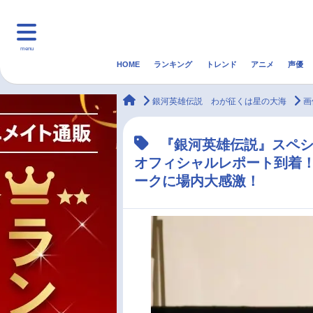
menu
HOME
ランキング
トレンド
アニメ
声優
HOME
ランキング
アニ
animateTimes
銀河英雄伝説 わが征くは星の大海
画
マンガ・ラノベ
ゲーム・アプリ
音楽
『銀河英雄伝説』スペ
オフィシャルレポート到着！
最新記事一覧
ークに場内大感激！
アニメ記事一覧
声優記事一覧