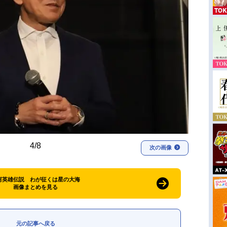
4/8
次の画像
河英雄伝説 わが征くは星の大海
画像まとめを見る
元の記事へ戻る