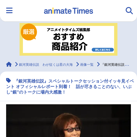
HOME
ランキング
アニメ
声優
ラジオ
みんなの声
グッズ
映画
animateTimes
銀河英雄伝説 わが征くは星の大海
画像一覧
『銀河英雄伝説』SPトーク付イッキ見イベント公式レポート
『銀河英雄伝説』スペシャルトークセッション付イッキ見イベ
マンガ・ラノベ
ゲーム・アプリ
音楽
コスプレ
ント オフィシャルレポート到着！ 話が尽きることのない、いぶ
し“銀”のトークに場内大感激！
2.5次元
配信・Vtuber
トレンド
無料マンガ
最新記事一覧
アニメ記事一覧
声優記事一覧