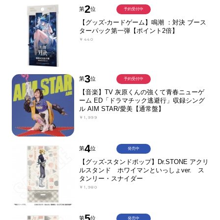
2
第
位
予約受付中
【グッズ-カードゲーム】鳴潮 ：対決 ブース
ターパック第一弾【ポイント2倍】
￥440
3
第
位
予約受付中
【音楽】TV 灰原くんの強くて青春ニューゲ
ーム ED「ドラマチック逃避行」収録シング
ル AIM STAR/愛美【通常盤】
￥1,999
4
第
位
発売中
【グッズ-スタンドポップ】Dr.STONE アクリ
ルスタンド ホワイマンといっしょver. ス
タンリー・スナイダー
￥1,980
5
第
位
発売中