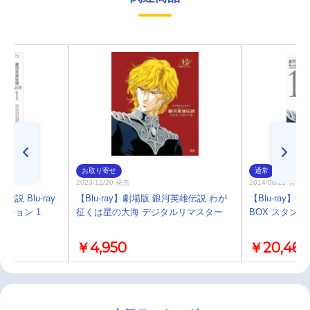
お取り寄せ
通常
2023/12/20 発売
2014/08/29 発売
伝説 Blu-ray
【Blu-ray】劇場版 銀河英雄伝説 わが
【Blu-ray】O
ィション 1
征くは星の大海 デジタルリマスター
BOX スタン
￥4,950
￥20,460