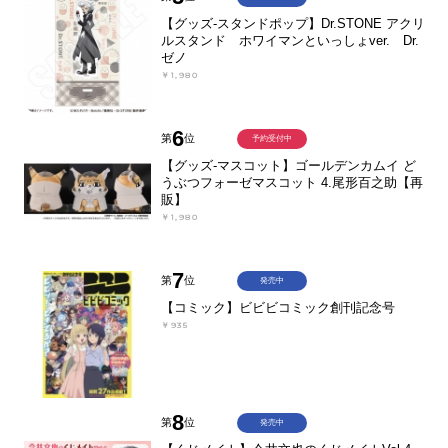
【グッズ-スタンドポップ】Dr.STONE アクリ
ルスタンド ホワイマンといっしょver. Dr.
ゼノ
￥1,980
6
第
位
予約受付中
【グッズ-マスコット】ゴールデンカムイ ど
うぶつフォーゼマスコット 4.尾形百之助【再
販】
￥1,980
7
第
位
発売中
【コミック】ビビビコミック創刊記念号
￥935
8
第
位
発売中