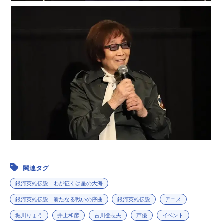
関連タグ
銀河英雄伝説 わが征くは星の大海
銀河英雄伝説 新たなる戦いの序曲
銀河英雄伝説
アニメ
堀川りょう
井上和彦
古川登志夫
声優
イベント