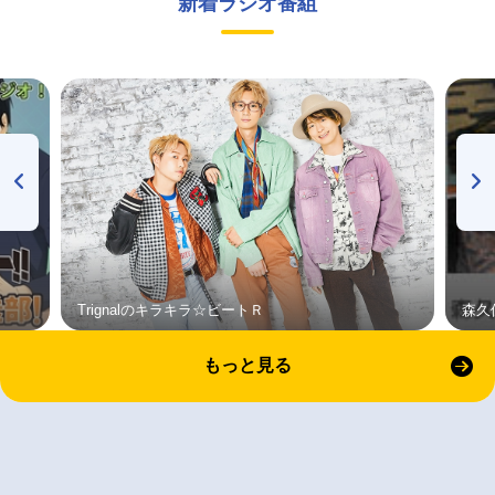
新着ラジオ番組
Trignalのキラキラ☆ビートＲ
森久
もっと見る