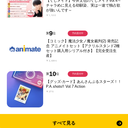
【くじメイト】今井文也のくじメイトVol.4～
チャラめに見える幼馴染、実は一途で独占欲
が強いんです～
￥1,100
9
第
位
予約受付中
【コミック】魔法少女ノ魔女裁判(2) 発売記
念 アニメイトセット【アクリルスタンド2種
セット購入用シリアル付き】【完全受注生
産】
￥2,684
10
第
位
予約受付中
【グッズ-カード】あんさんぶるスターズ！！
P.A.shots!! Vol.7 Action
￥275
すべて見る