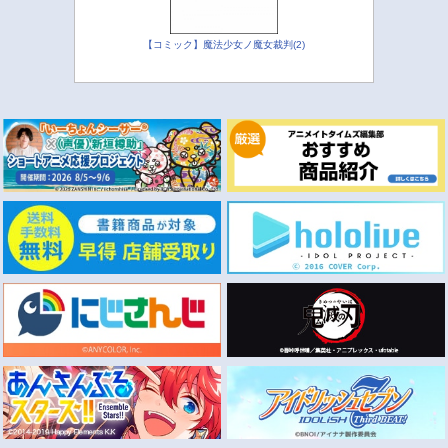
【コミック】魔法少女ノ魔女裁判(2)