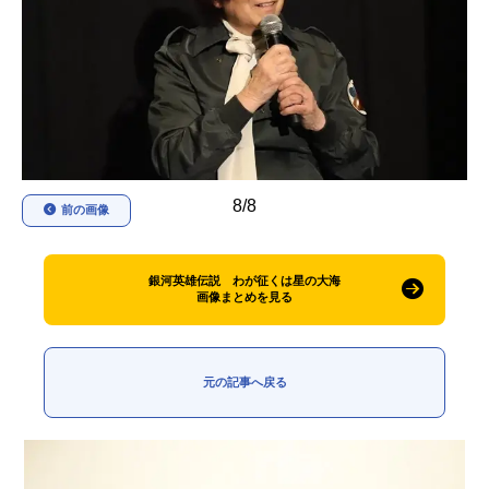
アニメ映画一覧
実写化映画一覧
今期アニメ曜日別一覧
春アニメ
夏アニメ
秋アニメ
冬アニメ
8/8
前の画像
男性声優/女性声優一覧
FOLLOW US
銀河英雄伝説 わが征くは星の大海
画像まとめを見る
元の記事へ戻る