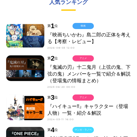
人気ランキング
1
第
位
映画
『映画ちいかわ』島二郎の正体を考え
る【考察・レビュー】
2026-08-03 12:00
2
第
位
アニメ
『鬼滅の刃』十二鬼月（上弦の鬼、下
弦の鬼）メンバーを一覧で紹介＆解説
（登場鬼の情報まとめ）
2023-06-20 00:00
3
第
位
アニメ
『ハイキュー!!』キャラクター（登場
人物）一覧・紹介＆解説
2024-03-11 16:00
4
第
位
マンガ・ラノベ