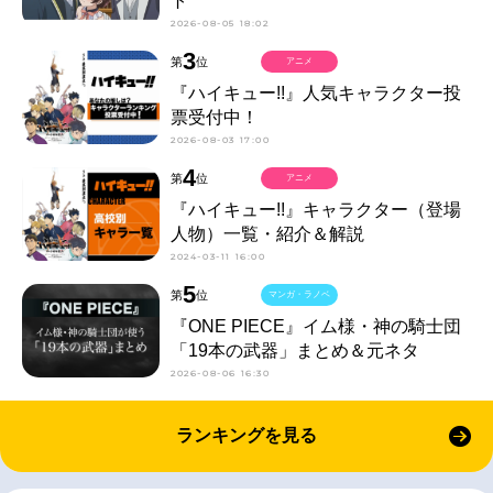
ト
2026-08-05 18:02
3
第
位
アニメ
『ハイキュー!!』人気キャラクター投
票受付中！
2026-08-03 17:00
4
第
位
アニメ
『ハイキュー!!』キャラクター（登場
人物）一覧・紹介＆解説
2024-03-11 16:00
5
第
位
マンガ・ラノベ
『ONE PIECE』イム様・神の騎士団
「19本の武器」まとめ＆元ネタ
2026-08-06 16:30
ランキングを見る