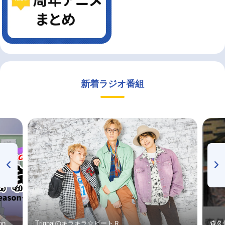
新着ラジオ番組
on
Trignalのキラキラ☆ビートＲ
森久