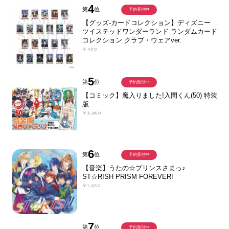
4
第
位
予約受付中
【グッズ-カードコレクション】ディズニー
ツイステッドワンダーランド ランダムカード
コレクション クラブ・ウェアver.
￥400
5
第
位
予約受付中
【コミック】魔入りました!入間くん(50) 特装
版
￥3,850
6
第
位
予約受付中
【音楽】うたの☆プリンスさまっ♪
ST☆RISH PRISM FOREVER!
￥1,650
7
第
位
予約受付中