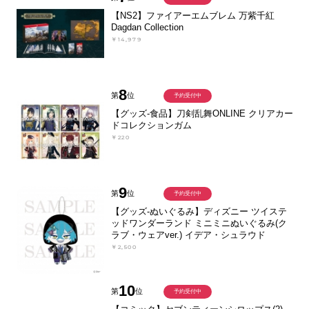
【NS2】ファイアーエムブレム 万紫千紅
Dagdan Collection
￥14,979
8
第
位
予約受付中
【グッズ-食品】刀剣乱舞ONLINE クリアカー
ドコレクションガム
￥220
9
第
位
予約受付中
【グッズ-ぬいぐるみ】ディズニー ツイステ
ッドワンダーランド ミニミニぬいぐるみ(ク
ラブ・ウェアver.) イデア・シュラウド
￥2,500
10
第
位
予約受付中