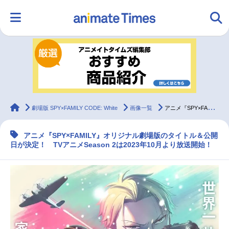
HOME
ランキング
アニメ
声優
ラジオ
みんなの声
グッズ
映画
animateTimes
劇場版 SPY×FAMILY CODE: White
画像一覧
アニメ『SPY×FAMILY』オリジナル劇場版12/22公開
アニメ『SPY×FAMILY』オリジナル劇場版のタイトル＆公開
マンガ・ラノベ
ゲーム・アプリ
音楽
コスプレ
日が決定！ TVアニメSeason 2は2023年10月より放送開始！
2.5次元
配信・Vtuber
トレンド
無料マンガ
最新記事一覧
アニメ記事一覧
声優記事一覧