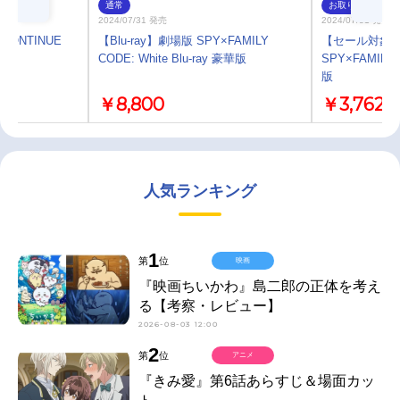
通常
お取り寄せ
2024/07/31 発売
2024/07/31 発売
CONTINUE
【Blu-ray】劇場版 SPY×FAMILY
【セール対象】
CODE: White Blu-ray 豪華版
SPY×FAMILY 
版
￥8,800
￥3,762
人気ランキング
1
第
位
映画
『映画ちいかわ』島二郎の正体を考え
る【考察・レビュー】
2026-08-03 12:00
2
第
位
アニメ
『きみ愛』第6話あらすじ＆場面カッ