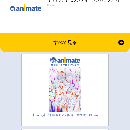
【コミック】セブンティーンシロップス(2)
￥924
すべて見る
【Blu-ray】『劇場版モノノ怪 第三章 蛇神』Blu-ray