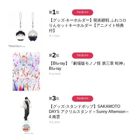
1
第
位
予約受付中
【グッズ-キーホルダー】呪術廻戦 ふわコロ
りんセットキーホルダー【アニメイト特典
付】
￥1,100
2
第
位
予約受付中
【Blu-ray】『劇場版モノノ怪 第三章 蛇神』
Blu-ray
￥9,900
3
第
位
予約受付中
【グッズ-スタンドポップ】SAKAMOTO
DAYS アクリルスタンド～Sunny Afternoon～
4.南雲
￥2,200