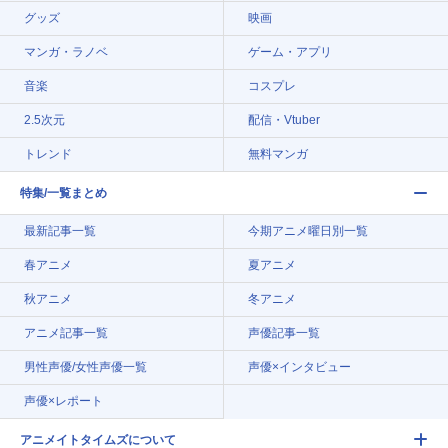
グッズ
映画
マンガ・ラノベ
ゲーム・アプリ
音楽
コスプレ
2.5次元
配信・Vtuber
トレンド
無料マンガ
特集/一覧まとめ
最新記事一覧
今期アニメ曜日別一覧
春アニメ
夏アニメ
秋アニメ
冬アニメ
アニメ記事一覧
声優記事一覧
男性声優/女性声優一覧
声優×インタビュー
声優×レポート
アニメイトタイムズについて