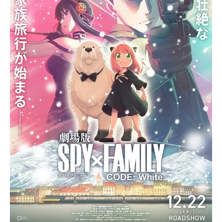
アニメ映画一覧
実写化映画一覧
今期アニメ曜日別一覧
春アニメ
夏アニメ
秋アニメ
冬アニメ
男性声優/女性声優一覧
FOLLOW US