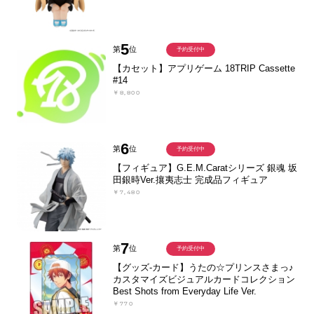
5
第
位
予約受付中
【カセット】アプリゲーム 18TRIP Cassette
#14
￥8,800
6
第
位
予約受付中
【フィギュア】G.E.M.Caratシリーズ 銀魂 坂
田銀時Ver.攘夷志士 完成品フィギュア
￥7,480
7
第
位
予約受付中
【グッズ-カード】うたの☆プリンスさまっ♪
カスタマイズビジュアルカードコレクション
Best Shots from Everyday Life Ver.
￥770