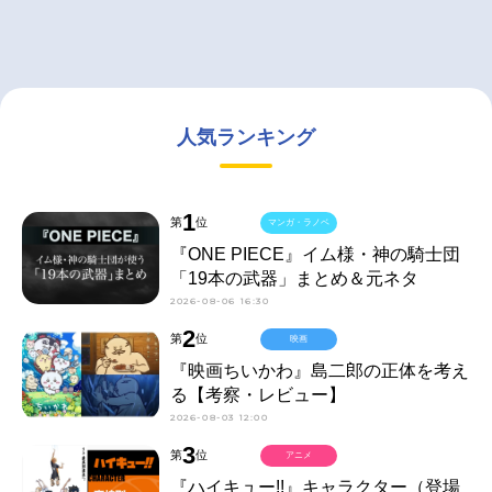
人気ランキング
1
第
位
マンガ・ラノベ
『ONE PIECE』イム様・神の騎士団
「19本の武器」まとめ＆元ネタ
2026-08-06 16:30
2
第
位
映画
『映画ちいかわ』島二郎の正体を考え
る【考察・レビュー】
2026-08-03 12:00
3
第
位
アニメ
『ハイキュー!!』キャラクター（登場