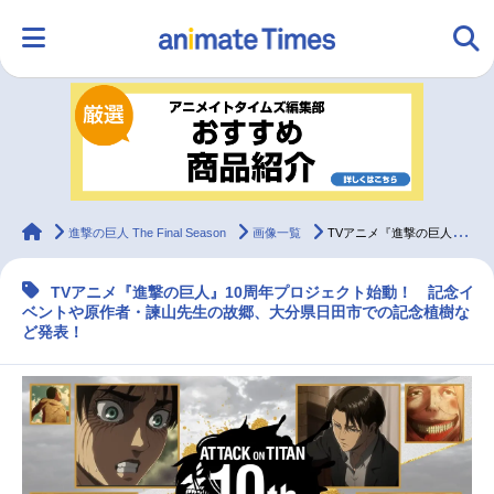
HOME
ランキング
アニメ
声優
ラジオ
みんなの声
グッズ
映画
animateTimes
進撃の巨人 The Final Season
画像一覧
TVアニメ『進撃の巨人』10周年プロジェクト始動
TVアニメ『進撃の巨人』10周年プロジェクト始動！ 記念イ
マンガ・ラノベ
ゲーム・アプリ
音楽
コスプレ
ベントや原作者・諫山先生の故郷、大分県日田市での記念植樹な
ど発表！
2.5次元
配信・Vtuber
トレンド
無料マンガ
最新記事一覧
アニメ記事一覧
声優記事一覧