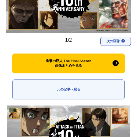
アニメ映画一覧
実写化映画一覧
今期アニメ曜日別一覧
春アニメ
夏アニメ
1/2
次の画像
秋アニメ
冬アニメ
進撃の巨人 The Final Season
男性声優/女性声優一覧
画像まとめを見る
FOLLOW US
元の記事へ戻る