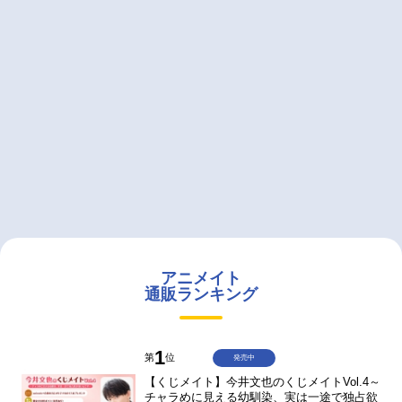
アニメイト
通販ランキング
1
第
位
発売中
【くじメイト】今井文也のくじメイトVol.4～
チャラめに見える幼馴染、実は一途で独占欲