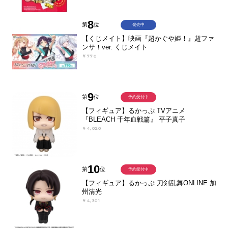
8
第
位
発売中
【くじメイト】映画『超かぐや姫！』超ファ
ンサ！ver. くじメイト
￥770
9
第
位
予約受付中
【フィギュア】るかっぷ TVアニメ
『BLEACH 千年血戦篇』 平子真子
￥4,020
10
第
位
予約受付中
【フィギュア】るかっぷ 刀剣乱舞ONLINE 加
州清光
￥4,301