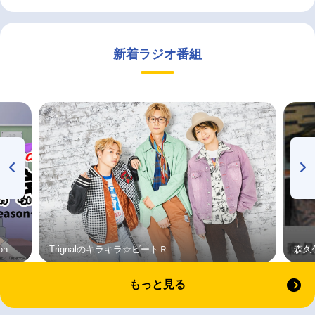
新着ラジオ番組
on
Trignalのキラキラ☆ビートＲ
森久
もっと見る