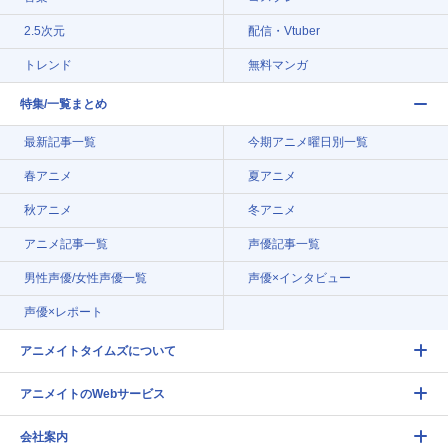
2.5次元
配信・Vtuber
トレンド
無料マンガ
特集/一覧まとめ
最新記事一覧
今期アニメ曜日別一覧
春アニメ
夏アニメ
秋アニメ
冬アニメ
アニメ記事一覧
声優記事一覧
男性声優/女性声優一覧
声優×インタビュー
声優×レポート
アニメイトタイムズについて
アニメイトのWebサービス
会社案内