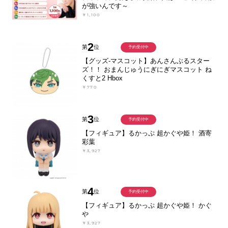
が強いんです～
￥1,100
2
第
位
予約受付中
【グッズ-マスコット】あんさんぶるスター
ズ！！ おまんじゅうにぎにぎマスコット ね
くすと2 Hbox
￥770
3
第
位
予約受付中
【フィギュア】るかっぷ 超かぐや姫！ 酒寄
彩葉
￥3,927
4
第
位
予約受付中
【フィギュア】るかっぷ 超かぐや姫！ かぐ
や
￥3,927