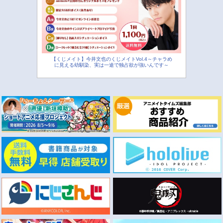
【くじメイト】今井文也のくじメイトVol.4～チャラめ
に見える幼馴染、実は一途で独占欲が強いんです～