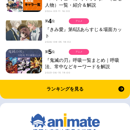
人物）一覧・紹介＆解説
2024-03-11 16:00
4
第
位
アニメ
『きみ愛』第6話あらすじ＆場面カッ
ト
2026-08-05 18:02
5
第
位
アニメ
『鬼滅の刃』呼吸一覧まとめ｜呼吸
法、常中などキーワードを解説
2023-06-15 19:00
ランキングを見る