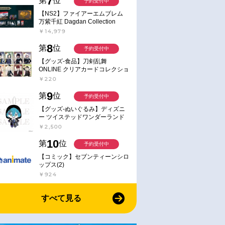
7
第
位
予約受付中
【NS2】ファイアーエムブレム
万紫千紅 Dagdan Collection
￥14,979
8
第
位
予約受付中
【グッズ-食品】刀剣乱舞
ONLINE クリアカードコレクショ
ンガム
￥220
9
第
位
予約受付中
【グッズ-ぬいぐるみ】ディズニ
ー ツイステッドワンダーランド
ミニミニぬいぐるみ(クラブ・ウ
￥2,500
ェアver.) イデア・シュラウド
10
第
位
予約受付中
【コミック】セブンティーンシロ
ップス(2)
￥924
すべて見る