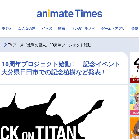
ラジオ
みんなの声
グッズ
映画
マンガ・ラノベ
ゲーム・アプリ
音楽
メ
声優
ラジオ
み
覧
TVアニメ『進撃の巨人』10周年プロジェクト始動
コスプレ
2.5次元
配信
』10周年プロジェクト始動！ 記念イベント
、大分県日田市での記念植樹など発表！
アニメ映画一覧
今期アニメ曜日別一覧
実写化映画一覧
春アニメ
男性声優/女性声優一覧
夏アニメ
FOLLOW US