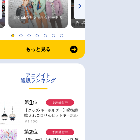
Trignalのキラキラ☆ビートＲ
森久保祥太郎×浪川大輔 つま
みは塩だけ
もっと見る
アニメイト
通販ランキング
1
第
位
予約受付中
【グッズ-キーホルダー】呪術廻
戦 ふわコロりんセットキーホル
ダー【アニメイト特典付】
￥1,100
2
第
位
予約受付中
【Blu-ray】『劇場版モノノ怪 第