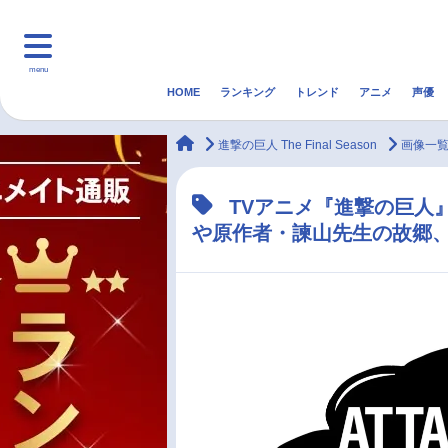
menu
HOME
ランキング
トレンド
アニメ
声優
HOME
ランキング
アニ
animateTimes
進撃の巨人 The Final Season
画像一
マンガ・ラノベ
ゲーム・アプリ
音楽
TVアニメ『進撃の巨人
や原作者・諫山先生の故郷
最新記事一覧
アニメ記事一覧
声優記事一覧