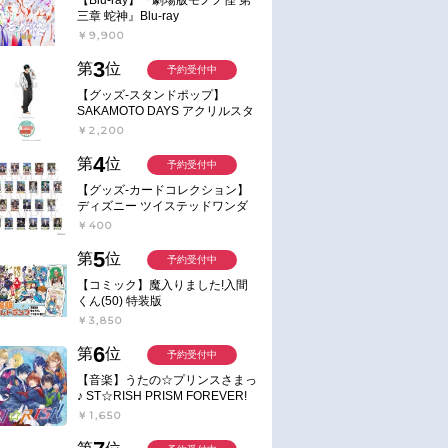
三章 蛇神』Blu-ray
￥9,900
3
第
位
予約受付中
【グッズ-スタンドポップ】
SAKAMOTO DAYS アクリルスタ
ンド～Sunny Afternoon～ 4.南雲
￥2,200
4
第
位
予約受付中
【グッズ-カードコレクション】
ディズニー ツイステッドワンダ
ーランド ランダムカードコレク
￥400
ション クラブ・ウェアver.
5
第
位
予約受付中
【コミック】魔入りました!入間
くん(50) 特装版
￥3,850
6
第
位
予約受付中
【音楽】うたの☆プリンスさまっ
♪ ST☆RISH PRISM FOREVER!
￥1,650