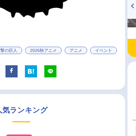
高橋美紀のおんぷの気持ち
TVアニメ『戦隊大失格』
♪ in アニメイトタイムズ
radio 大直会 2nd season
進撃の巨人
2026秋アニメ
アニメ
イベント
人気ランキング