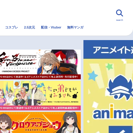
search
コスプレ
2.5次元
配信・Vtuber
無料マンガ
んなの声
グッズ
映画
・Vtuber
トレンド
無料マンガ
秋アニメ
冬アニメ