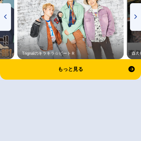
Trignalのキラキラ☆ビートＲ
森久
もっと見る