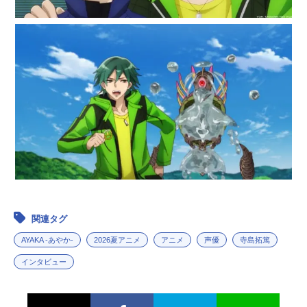
関連タグ
AYAKA ‐あやか‐
2026夏アニメ
アニメ
声優
寺島拓篤
インタビュー