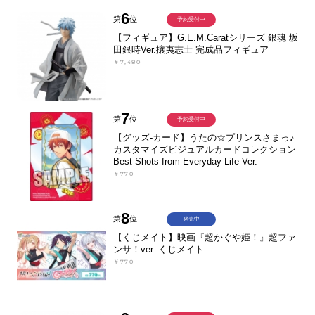
6
第
位
予約受付中
【フィギュア】G.E.M.Caratシリーズ 銀魂 坂
田銀時Ver.攘夷志士 完成品フィギュア
￥7,480
7
第
位
予約受付中
【グッズ-カード】うたの☆プリンスさまっ♪
カスタマイズビジュアルカードコレクション
Best Shots from Everyday Life Ver.
￥770
8
第
位
発売中
【くじメイト】映画『超かぐや姫！』超ファ
ンサ！ver. くじメイト
￥770