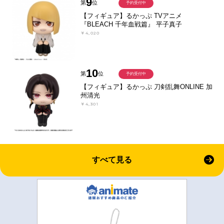
9
第
位
予約受付中
【フィギュア】るかっぷ TVアニメ
『BLEACH 千年血戦篇』 平子真子
￥4,020
10
第
位
予約受付中
【フィギュア】るかっぷ 刀剣乱舞ONLINE 加
州清光
￥4,301
すべて見る