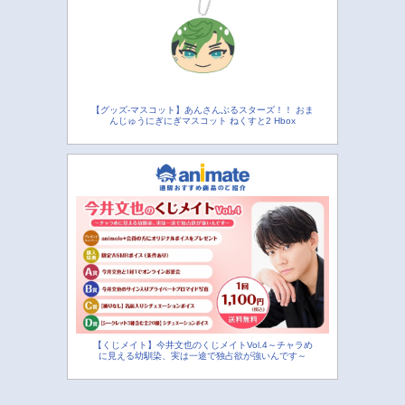
【グッズ-マスコット】あんさんぶるスターズ！！ おま
んじゅうにぎにぎマスコット ねくすと2 Hbox
【くじメイト】今井文也のくじメイトVol.4～チャラめ
に見える幼馴染、実は一途で独占欲が強いんです～