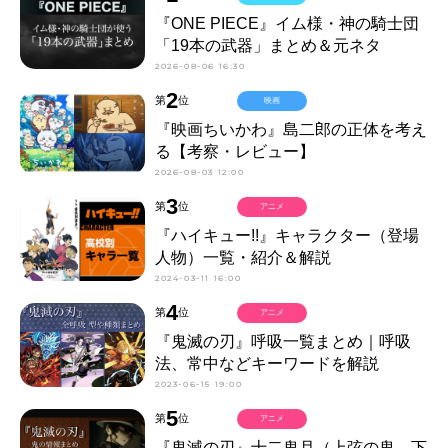
『ONE PIECE』イム様・神の騎士団
「19本の武器」まとめ＆元ネタ
2026-08-06 16:30
2
第
位
映画
『映画ちいかわ』島二郎の正体を考え
る【考察・レビュー】
2026-08-03 12:00
3
第
位
アニメ
『ハイキュー!!』キャラクター（登場
人物）一覧・紹介＆解説
2024-03-11 16:00
4
第
位
アニメ
『鬼滅の刃』呼吸一覧まとめ｜呼吸
法、常中などキーワードを解説
2023-06-15 19:00
5
第
位
アニメ
『鬼滅の刃』十二鬼月（上弦の鬼、下