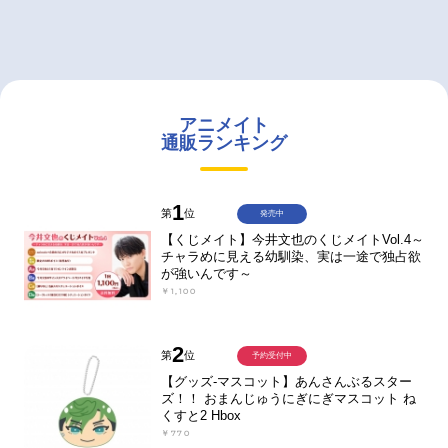
アニメイト
通販ランキング
1
第
位
発売中
【くじメイト】今井文也のくじメイトVol.4～
チャラめに見える幼馴染、実は一途で独占欲
が強いんです～
￥1,100
2
第
位
予約受付中
【グッズ-マスコット】あんさんぶるスター
ズ！！ おまんじゅうにぎにぎマスコット ね
くすと2 Hbox
￥770