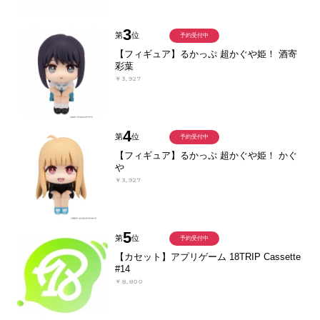
3
第
位
予約受付中
【フィギュア】るかっぷ 超かぐや姫！ 酒寄
彩葉
￥3,927
4
第
位
予約受付中
【フィギュア】るかっぷ 超かぐや姫！ かぐ
や
￥3,927
5
第
位
予約受付中
【カセット】アプリゲーム 18TRIP Cassette
#14
￥8,800