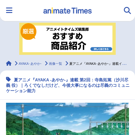
HOME
ランキング
アニメ
声優
ラジオ
みんなの声
グッズ
映画
animateTimes
AYAKA ‐あやか‐
画像一覧
夏アニメ『AYAKA ‐あやか‐』連載インタビュー：寺島拓篤（沙川尽義 役）【第2回】
夏アニメ『AYAKA ‐あやか‐』連載 第2回：寺島拓篤（沙川尽
マンガ・ラノベ
ゲーム・アプリ
音楽
コスプレ
義 役）｜ろくでなしだけど、今後大事になるのは尽義のコミュニ
ケーション能力
2.5次元
配信・Vtuber
トレンド
無料マンガ
最新記事一覧
アニメ記事一覧
声優記事一覧