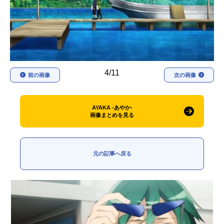
アニメ映画一覧
実写化映画一覧
今期アニメ曜日別一覧
春アニメ
夏アニメ
4/11
前の画像
次の画像
秋アニメ
冬アニメ
男性声優/女性声優一覧
AYAKA ‐あやか‐
画像まとめを見る
FOLLOW US
元の記事へ戻る