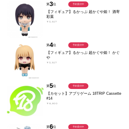
3
第
位
予約受付中
【フィギュア】るかっぷ 超かぐや姫！ 酒寄
彩葉
￥3,927
4
第
位
予約受付中
【フィギュア】るかっぷ 超かぐや姫！ かぐ
や
￥3,927
5
第
位
予約受付中
【カセット】アプリゲーム 18TRIP Cassette
#14
￥8,800
6
第
位
予約受付中