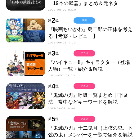
「19本の武器」まとめ＆元ネタ
2026-08-06 16:30
2
第
位
映画
『映画ちいかわ』島二郎の正体を考え
る【考察・レビュー】
2026-08-03 12:00
3
第
位
アニメ
『ハイキュー!!』キャラクター（登場
人物）一覧・紹介＆解説
2024-03-11 16:00
4
第
位
アニメ
『鬼滅の刃』呼吸一覧まとめ｜呼吸
法、常中などキーワードを解説
2023-06-15 19:00
5
第
位
アニメ
『鬼滅の刃』十二鬼月（上弦の鬼、下
弦の鬼）メンバーを一覧で紹介＆解説