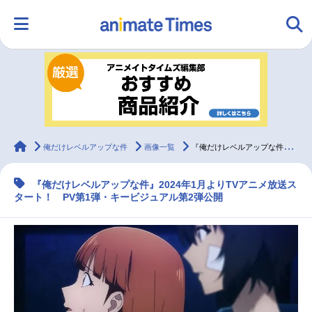
HOME
ランキング
アニメ
声優
ラジオ
みんなの声
グッズ
映画
animateTimes
俺だけレベルアップな件
画像一覧
『俺だけレベルアップな件』2024年1月よりTVアニメ放送スタート！
『俺だけレベルアップな件』2024年1月よりTVアニメ放送ス
マンガ・ラノベ
ゲーム・アプリ
音楽
コスプレ
タート！ PV第1弾・キービジュアル第2弾公開
2.5次元
配信・Vtuber
トレンド
無料マンガ
最新記事一覧
アニメ記事一覧
声優記事一覧