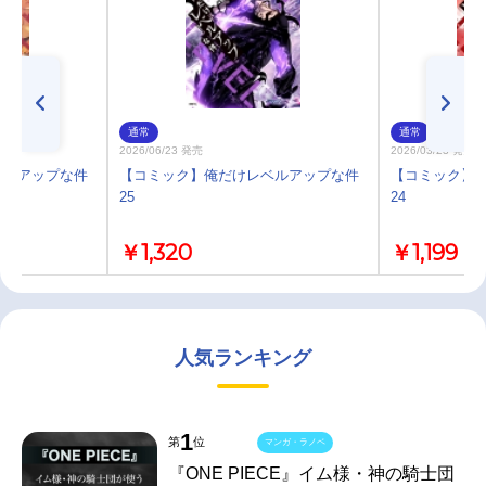
通常
通常
2026/06/23 発売
2026/03/23 発売
ベルアップな件
【コミック】俺だけレベルアップな件
【コミック】
25
24
￥1,320
￥1,199
人気ランキング
1
第
位
マンガ・ラノベ
『ONE PIECE』イム様・神の騎士団