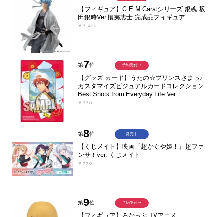
【フィギュア】G.E.M.Caratシリーズ 銀魂 坂
田銀時Ver.攘夷志士 完成品フィギュア
￥7,480
7
第
位
予約受付中
【グッズ-カード】うたの☆プリンスさまっ♪
カスタマイズビジュアルカードコレクション
Best Shots from Everyday Life Ver.
￥770
8
第
位
発売中
【くじメイト】映画『超かぐや姫！』超ファ
ンサ！ver. くじメイト
￥770
9
第
位
予約受付中
【フィギュア】るかっぷ TVアニメ