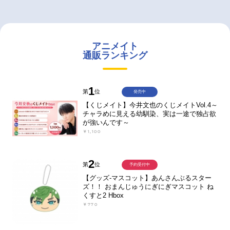
アニメイト
通販ランキング
1
第
位
発売中
【くじメイト】今井文也のくじメイトVol.4～
チャラめに見える幼馴染、実は一途で独占欲
が強いんです～
￥1,100
2
第
位
予約受付中
【グッズ-マスコット】あんさんぶるスター
ズ！！ おまんじゅうにぎにぎマスコット ね
くすと2 Hbox
￥770