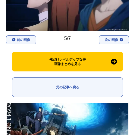
アニメ映画一覧
実写化映画一覧
今期アニメ曜日別一覧
春アニメ
夏アニメ
5/7
前の画像
次の画像
秋アニメ
冬アニメ
俺だけレベルアップな件
男性声優/女性声優一覧
画像まとめを見る
FOLLOW US
元の記事へ戻る