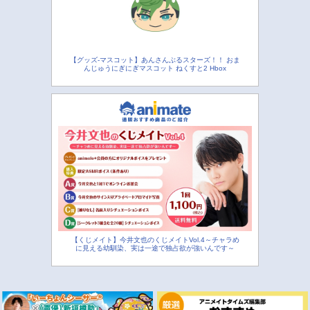
【グッズ-マスコット】あんさんぶるスターズ！！ おま
んじゅうにぎにぎマスコット ねくすと2 Hbox
【くじメイト】今井文也のくじメイトVol.4～チャラめ
に見える幼馴染、実は一途で独占欲が強いんです～