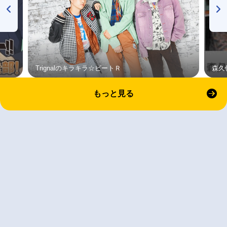
Trignalのキラキラ☆ビートＲ
森久
もっと見る