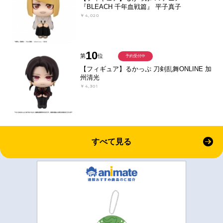
『BLEACH 千年血戦篇』 平子真子
￥4,020
10
第
位
予約受付中
【フィギュア】るかっぷ 刀剣乱舞ONLINE 加
州清光
￥4,301
すべて見る