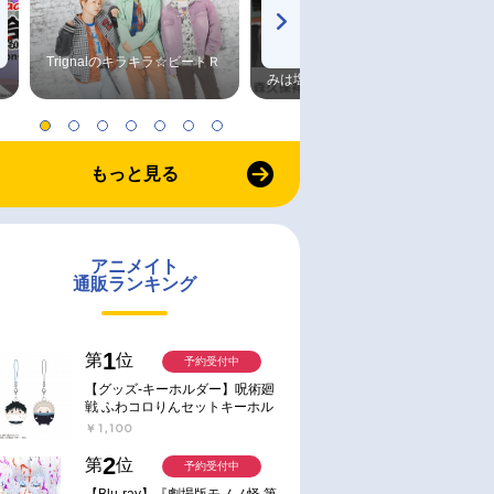
Trignalのキラキラ☆ビートＲ
森久保祥太郎×浪川大輔 つま
みは塩だけ
もっと見る
アニメイト
通販ランキング
1
第
位
予約受付中
【グッズ-キーホルダー】呪術廻
戦 ふわコロりんセットキーホル
ダー【アニメイト特典付】
￥1,100
2
第
位
予約受付中
【Blu-ray】『劇場版モノノ怪 第