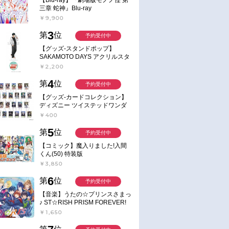
三章 蛇神』Blu-ray
￥9,900
3
第
位
予約受付中
【グッズ-スタンドポップ】
SAKAMOTO DAYS アクリルスタ
ンド～Sunny Afternoon～ 4.南雲
￥2,200
4
第
位
予約受付中
【グッズ-カードコレクション】
ディズニー ツイステッドワンダ
ーランド ランダムカードコレク
￥400
ション クラブ・ウェアver.
5
第
位
予約受付中
【コミック】魔入りました!入間
くん(50) 特装版
￥3,850
6
第
位
予約受付中
【音楽】うたの☆プリンスさまっ
♪ ST☆RISH PRISM FOREVER!
￥1,650