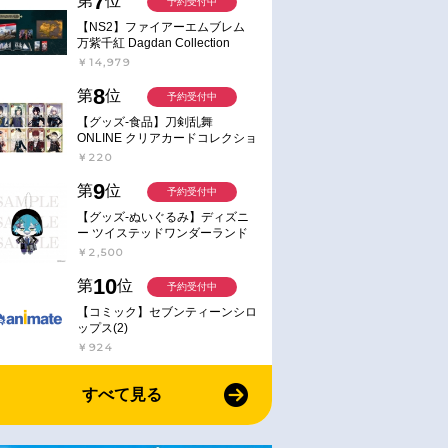
7
第
位
予約受付中
【NS2】ファイアーエムブレム
万紫千紅 Dagdan Collection
￥14,979
8
第
位
予約受付中
【グッズ-食品】刀剣乱舞
ONLINE クリアカードコレクショ
ンガム
￥220
9
第
位
予約受付中
【グッズ-ぬいぐるみ】ディズニ
ー ツイステッドワンダーランド
ミニミニぬいぐるみ(クラブ・ウ
￥2,500
ェアver.) イデア・シュラウド
10
第
位
予約受付中
【コミック】セブンティーンシロ
ップス(2)
￥924
すべて見る