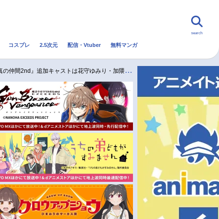
search
コスプレ
2.5次元
配信・Vtuber
無料マンガ
んなの声
グッズ
映画
の仲間2nd』追加キャストは花守ゆみり・加隈亜衣・三上哲・内田彩
・Vtuber
トレンド
無料マンガ
秋アニメ
冬アニメ