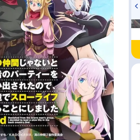
高橋美紀のおんぷの気持ち
TVアニメ『戦隊大失格』
♪ in アニメイトタイムズ
radio 大直会 2nd season