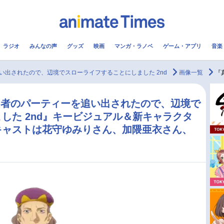
ラジオ
みんなの声
グッズ
映画
マンガ・ラノベ
ゲーム・アプリ
音楽
メ
声優
ラジオ
み
い出されたので、辺境でスローライフすることにしました 2nd
画像一覧
『真
コスプレ
2.5次元
配信
勇者のパーティーを追い出されたので、辺境で
した 2nd』キービジュアル＆新キャラクタ
アニメ映画一覧
今期アニメ曜日別一覧
キャストは花守ゆみりさん、加隈亜衣さん、
実写化映画一覧
春アニメ
男性声優/女性声優一覧
夏アニメ
FOLLOW US