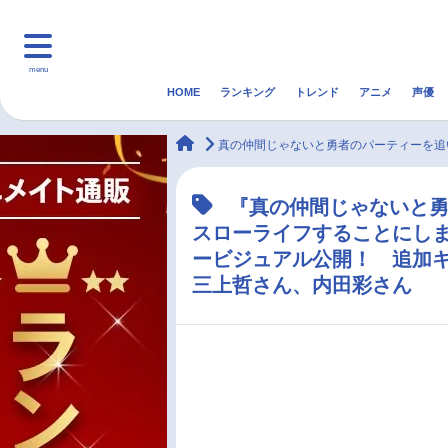
menu
HOME
ランキング
トレンド
アニメ
声優
HOME
ランキング
アニ
animateTimes
真の仲間じゃないと勇者のパーティーを追
マンガ・ラノベ
ゲーム・アプリ
音楽
『真の仲間じゃないと
スローライフすることにしま
最新記事一覧
ービジュアル公開！ 追加
三上哲さん、内田彩さん
アニメ記事一覧
声優記事一覧