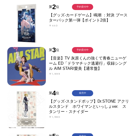
2
第
位
予約受付中
【グッズ-カードゲーム】鳴潮 ：対決 ブース
ターパック第一弾【ポイント2倍】
￥440
3
第
位
予約受付中
【音楽】TV 灰原くんの強くて青春ニューゲ
ーム ED「ドラマチック逃避行」収録シング
ル AIM STAR/愛美【通常盤】
￥1,999
4
第
位
発売中
【グッズ-スタンドポップ】Dr.STONE アクリ
ルスタンド ホワイマンといっしょver. ス
タンリー・スナイダー
￥1,980