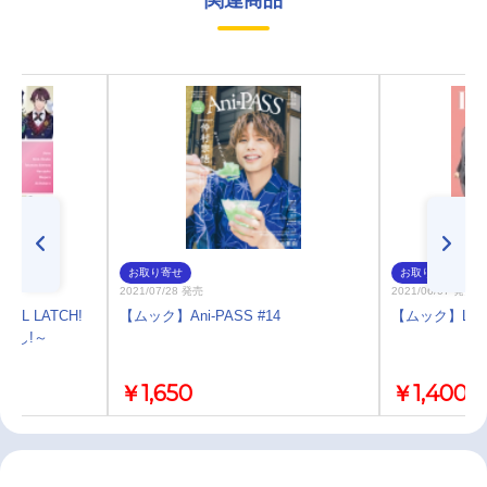
お取り寄せ
お取り寄せ
2021/07/28 発売
2021/06/07 発売
OL LATCH!
【ムック】Ani-PASS #14
【ムック】LisOe
～声よし!～
￥1,650
￥1,400