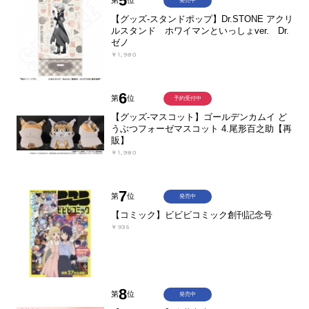
5
第
位
発売中
【グッズ-スタンドポップ】Dr.STONE アクリ
ルスタンド ホワイマンといっしょver. Dr.
ゼノ
￥1,980
6
第
位
予約受付中
【グッズ-マスコット】ゴールデンカムイ ど
うぶつフォーゼマスコット 4.尾形百之助【再
販】
￥1,980
7
第
位
発売中
【コミック】ビビビコミック創刊記念号
￥935
8
第
位
発売中