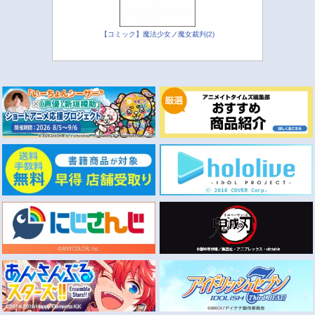
【コミック】魔法少女ノ魔女裁判(2)