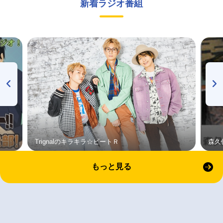
新着ラジオ番組
Trignalのキラキラ☆ビートＲ
森久
もっと見る