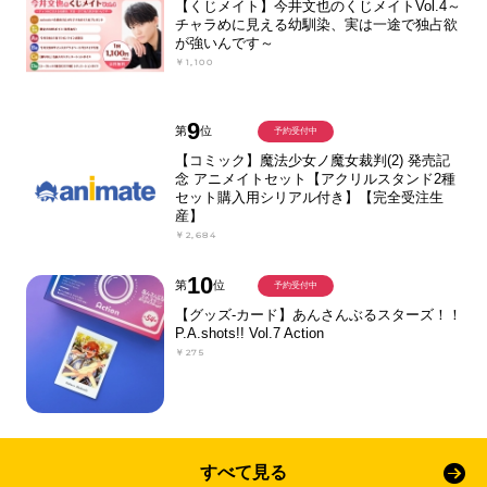
【くじメイト】今井文也のくじメイトVol.4～
チャラめに見える幼馴染、実は一途で独占欲
が強いんです～
￥1,100
9
第
位
予約受付中
【コミック】魔法少女ノ魔女裁判(2) 発売記
念 アニメイトセット【アクリルスタンド2種
セット購入用シリアル付き】【完全受注生
産】
￥2,684
10
第
位
予約受付中
【グッズ-カード】あんさんぶるスターズ！！
P.A.shots!! Vol.7 Action
￥275
すべて見る