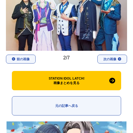
アニメ映画一覧
実写化映画一覧
今期アニメ曜日別一覧
春アニメ
夏アニメ
秋アニメ
冬アニメ
2/7
前の画像
次の画像
男性声優/女性声優一覧
FOLLOW US
STATION IDOL LATCH!
画像まとめを見る
元の記事へ戻る