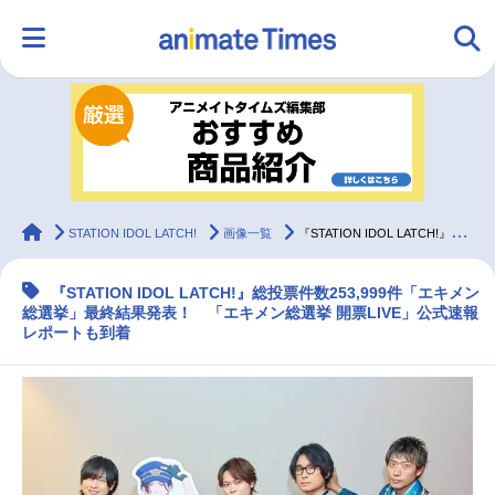
HOME
ランキング
アニメ
声優
ラジオ
みんなの声
グッズ
映画
animateTimes
STATION IDOL LATCH!
画像一覧
『STATION IDOL LATCH!』「エキメン総選挙」最終結果発表！
『STATION IDOL LATCH!』総投票件数253,999件「エキメン
マンガ・ラノベ
ゲーム・アプリ
音楽
コスプレ
総選挙」最終結果発表！ 「エキメン総選挙 開票LIVE」公式速報
レポートも到着
2.5次元
配信・Vtuber
トレンド
無料マンガ
最新記事一覧
アニメ記事一覧
声優記事一覧