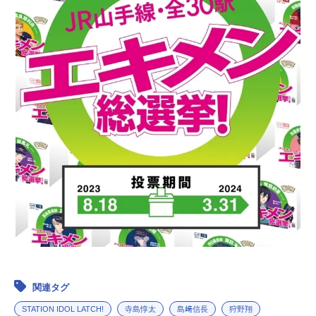
関連タグ
STATION IDOL LATCH!
寺島惇太
島﨑信長
狩野翔