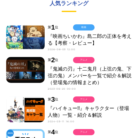
人気ランキング
1
第
位
映画
『映画ちいかわ』島二郎の正体を考え
る【考察・レビュー】
2026-08-03 12:00
2
第
位
アニメ
『鬼滅の刃』十二鬼月（上弦の鬼、下
弦の鬼）メンバーを一覧で紹介＆解説
（登場鬼の情報まとめ）
2023-06-20 00:00
3
第
位
アニメ
『ハイキュー!!』キャラクター（登場
人物）一覧・紹介＆解説
2024-03-11 16:00
4
第
位
アニメ