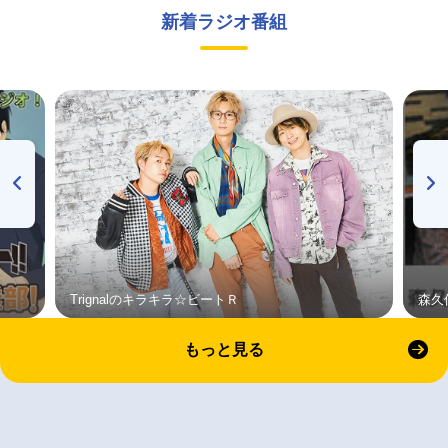
新着ラジオ番組
Trignalのキラキラ☆ビートＲ
森久
もっと見る