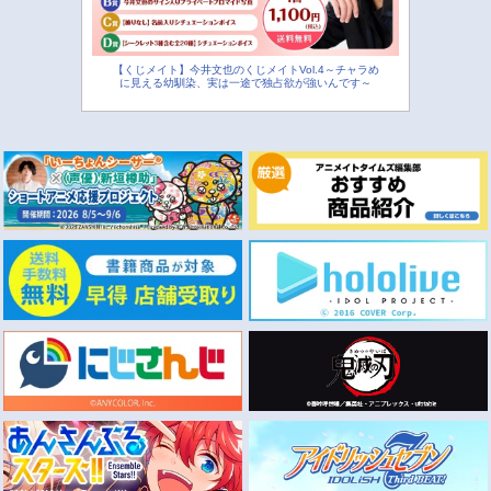
【くじメイト】今井文也のくじメイトVol.4～チャラめ
に見える幼馴染、実は一途で独占欲が強いんです～