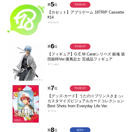
5
第
位
予約受付中
【カセット】アプリゲーム 18TRIP Cassette
#14
￥8,800
6
第
位
予約受付中
【フィギュア】G.E.M.Caratシリーズ 銀魂 坂
田銀時Ver.攘夷志士 完成品フィギュア
￥7,480
7
第
位
予約受付中
【グッズ-カード】うたの☆プリンスさまっ♪
カスタマイズビジュアルカードコレクション
Best Shots from Everyday Life Ver.
￥770
8
第
位
発売中