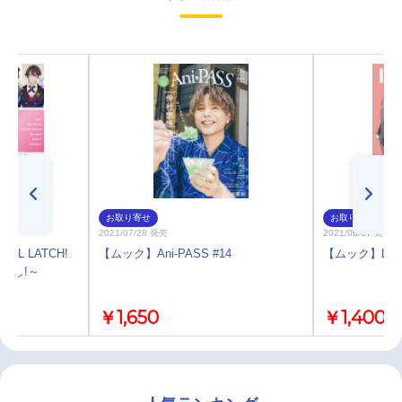
お取り寄せ
お取り寄せ
2021/07/28 発売
2021/06/07 発売
OL LATCH!
【ムック】Ani-PASS #14
【ムック】LisOe
～声よし!～
￥1,650
￥1,400