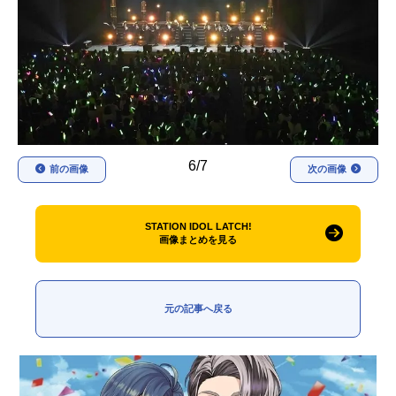
アニメ映画一覧
実写化映画一覧
今期アニメ曜日別一覧
春アニメ
夏アニメ
秋アニメ
冬アニメ
6/7
前の画像
次の画像
男性声優/女性声優一覧
FOLLOW US
STATION IDOL LATCH!
画像まとめを見る
元の記事へ戻る