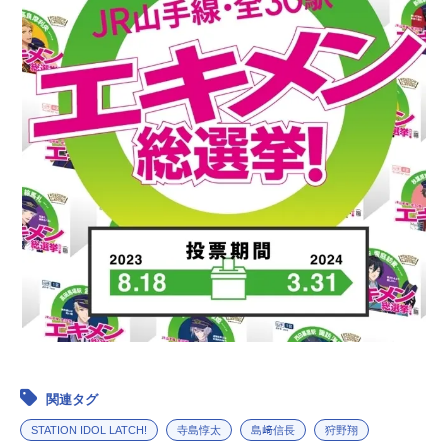
関連タグ
STATION IDOL LATCH!
寺島惇太
島﨑信長
狩野翔