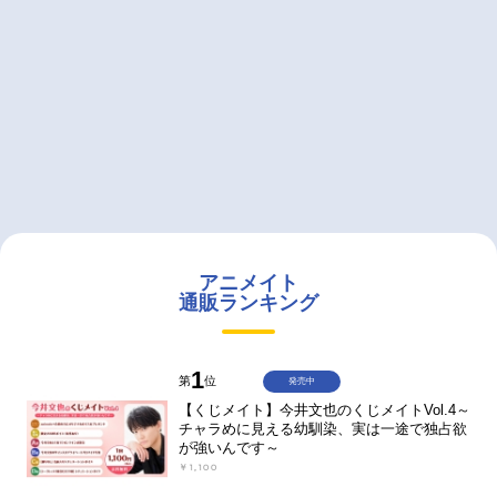
アニメイト
通販ランキング
1
第
位
発売中
【くじメイト】今井文也のくじメイトVol.4～
チャラめに見える幼馴染、実は一途で独占欲
が強いんです～
￥1,100