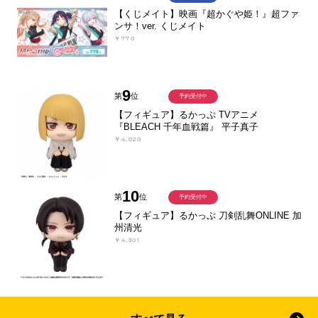
【くじメイト】映画『超かぐや姫！』超ファ
ンサ！ver. くじメイト
￥770
9
第
位
予約受付中
【フィギュア】るかっぷ TVアニメ
『BLEACH 千年血戦篇』 平子真子
￥4,020
10
第
位
予約受付中
【フィギュア】るかっぷ 刀剣乱舞ONLINE 加
州清光
￥4,301