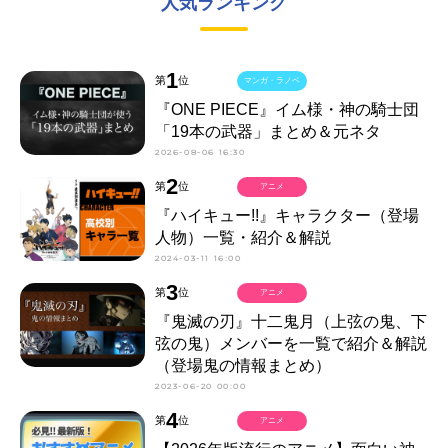
人気ランキング
1
第
位
マンガ・ラノベ
『ONE PIECE』イム様・神の騎士団
「19本の武器」まとめ＆元ネタ
2026-08-06 16:30
2
第
位
アニメ
『ハイキュー!!』キャラクター（登場
人物）一覧・紹介＆解説
2024-03-11 16:00
3
第
位
アニメ
『鬼滅の刃』十二鬼月（上弦の鬼、下
弦の鬼）メンバーを一覧で紹介＆解説
（登場鬼の情報まとめ）
2023-06-20 00:00
4
第
位
アニメ