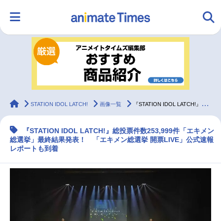
HOME
ランキング
アニメ
声優
ラジオ
みんなの声
グッズ
映画
animateTimes
STATION IDOL LATCH!
画像一覧
『STATION IDOL LATCH!』「エキメン総選挙」最終結果発表！
『STATION IDOL LATCH!』総投票件数253,999件「エキメン
マンガ・ラノベ
ゲーム・アプリ
音楽
コスプレ
総選挙」最終結果発表！ 「エキメン総選挙 開票LIVE」公式速報
レポートも到着
2.5次元
配信・Vtuber
トレンド
無料マンガ
最新記事一覧
アニメ記事一覧
声優記事一覧