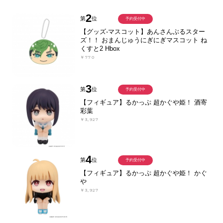
2
第
位
予約受付中
【グッズ-マスコット】あんさんぶるスター
ズ！！ おまんじゅうにぎにぎマスコット ね
くすと2 Hbox
￥770
3
第
位
予約受付中
【フィギュア】るかっぷ 超かぐや姫！ 酒寄
彩葉
￥3,927
4
第
位
予約受付中
【フィギュア】るかっぷ 超かぐや姫！ かぐ
や
￥3,927