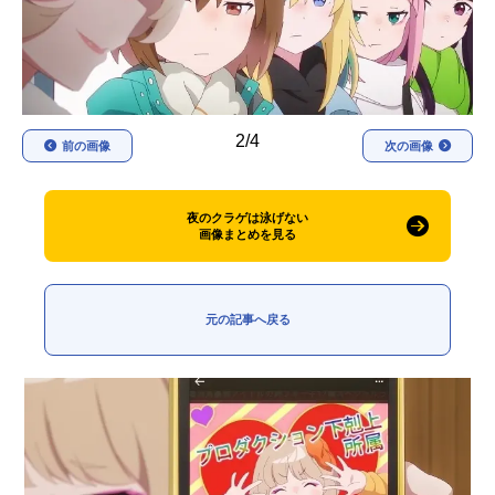
アニメ映画一覧
実写化映画一覧
今期アニメ曜日別一覧
春アニメ
夏アニメ
2/4
前の画像
次の画像
秋アニメ
冬アニメ
夜のクラゲは泳げない
男性声優/女性声優一覧
画像まとめを見る
FOLLOW US
元の記事へ戻る