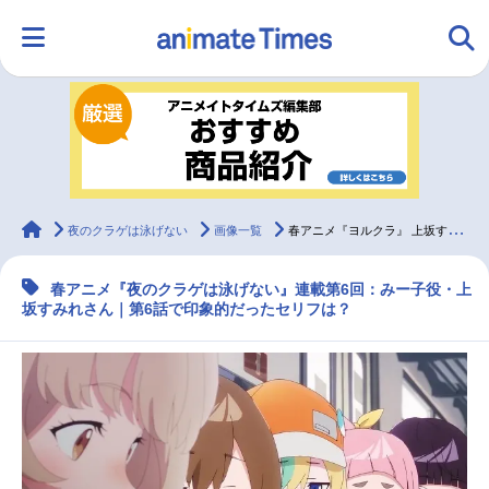
HOME
ランキング
アニメ
声優
ラジオ
みんなの声
グッズ
映画
animateTimes
夜のクラゲは泳げない
画像一覧
春アニメ『ヨルクラ』 上坂すみれ（みー子役）が第6話で印象的だったセリフは？【連載06】
春アニメ『夜のクラゲは泳げない』連載第6回：みー子役・上
マンガ・ラノベ
ゲーム・アプリ
音楽
コスプレ
坂すみれさん｜第6話で印象的だったセリフは？
2.5次元
配信・Vtuber
トレンド
無料マンガ
最新記事一覧
アニメ記事一覧
声優記事一覧