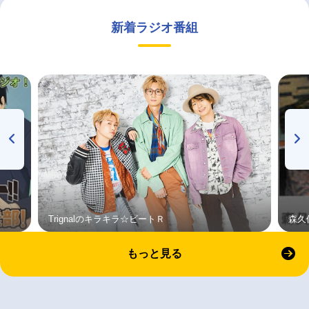
新着ラジオ番組
Trignalのキラキラ☆ビートＲ
森久
もっと見る