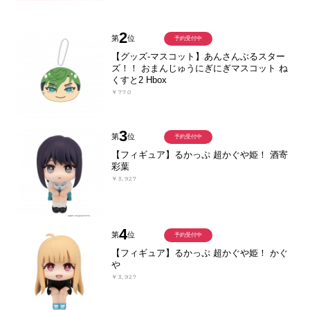
2
第
位
予約受付中
【グッズ-マスコット】あんさんぶるスター
ズ！！ おまんじゅうにぎにぎマスコット ね
くすと2 Hbox
￥770
3
第
位
予約受付中
【フィギュア】るかっぷ 超かぐや姫！ 酒寄
彩葉
￥3,927
4
第
位
予約受付中
【フィギュア】るかっぷ 超かぐや姫！ かぐ
や
￥3,927