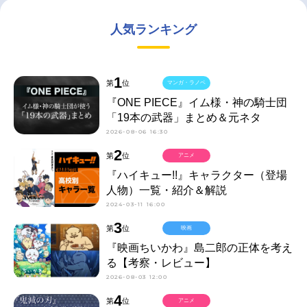
人気ランキング
1
第
位
マンガ・ラノベ
『ONE PIECE』イム様・神の騎士団
「19本の武器」まとめ＆元ネタ
2026-08-06 16:30
2
第
位
アニメ
『ハイキュー!!』キャラクター（登場
人物）一覧・紹介＆解説
2024-03-11 16:00
3
第
位
映画
『映画ちいかわ』島二郎の正体を考え
る【考察・レビュー】
2026-08-03 12:00
4
第
位
アニメ