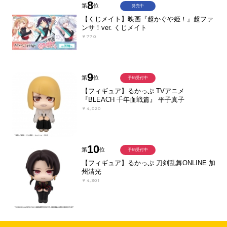
8
第
位
発売中
【くじメイト】映画『超かぐや姫！』超ファ
ンサ！ver. くじメイト
￥770
9
第
位
予約受付中
【フィギュア】るかっぷ TVアニメ
『BLEACH 千年血戦篇』 平子真子
￥4,020
10
第
位
予約受付中
【フィギュア】るかっぷ 刀剣乱舞ONLINE 加
州清光
￥4,301