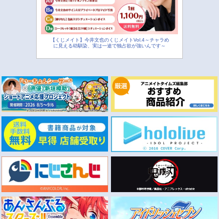
【くじメイト】今井文也のくじメイトVol.4～チャラめ
に見える幼馴染、実は一途で独占欲が強いんです～