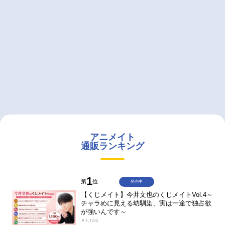
アニメイト
通販ランキング
1
第
位
発売中
【くじメイト】今井文也のくじメイトVol.4～
チャラめに見える幼馴染、実は一途で独占欲
が強いんです～
￥1,100