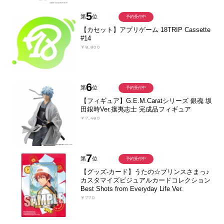
5
第
位
予約受付中
【カセット】アプリゲーム 18TRIP Cassette
#14
￥8,800
6
第
位
予約受付中
【フィギュア】G.E.M.Caratシリーズ 銀魂 坂
田銀時Ver.攘夷志士 完成品フィギュア
￥7,480
7
第
位
予約受付中
【グッズ-カード】うたの☆プリンスさまっ♪
カスタマイズビジュアルカードコレクション
Best Shots from Everyday Life Ver.
￥770