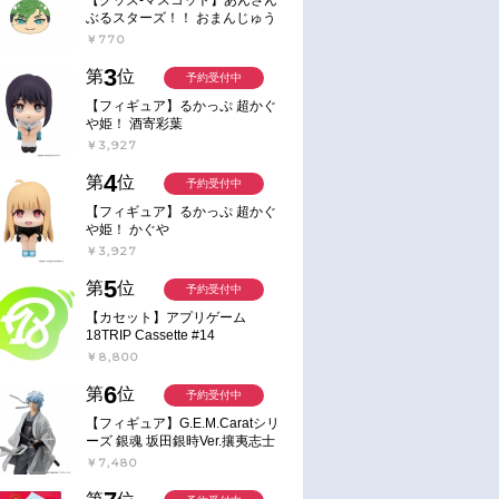
ぶるスターズ！！ おまんじゅう
にぎにぎマスコット ねくすと2
￥770
Hbox
3
第
位
予約受付中
【フィギュア】るかっぷ 超かぐ
や姫！ 酒寄彩葉
￥3,927
4
第
位
予約受付中
【フィギュア】るかっぷ 超かぐ
や姫！ かぐや
￥3,927
5
第
位
予約受付中
【カセット】アプリゲーム
18TRIP Cassette #14
￥8,800
6
第
位
予約受付中
【フィギュア】G.E.M.Caratシリ
ーズ 銀魂 坂田銀時Ver.攘夷志士
完成品フィギュア
￥7,480