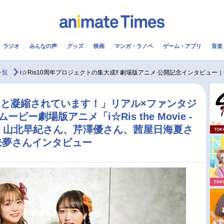
ラジオ
みんなの声
グッズ
映画
マンガ・ラノベ
ゲーム・アプリ
音楽
メ
声優
ラジオ
み
一覧
i☆Ris10周年プロジェクトの集大成!! 劇場版アニメ 公開記念インタビュ
コスプレ
2.5次元
配信
と凝縮されています！」リアル×ファンタジ
ー劇場版アニメ「i☆Ris the Movie -
アニメ映画一覧
今期アニメ曜日別一覧
」公開中！ 山北早紀さん、芹澤優さん、茜屋日海夏さ
未夢さんインタビュー
実写化映画一覧
春アニメ
男性声優/女性声優一覧
夏アニメ
FOLLOW US