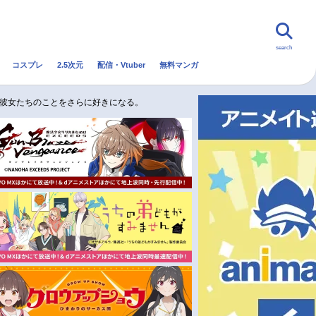
search
コスプレ
2.5次元
配信・Vtuber
無料マンガ
んなの声
グッズ
映画
ー｜彼女たちのことをさらに好きになる。
・Vtuber
トレンド
無料マンガ
秋アニメ
冬アニメ