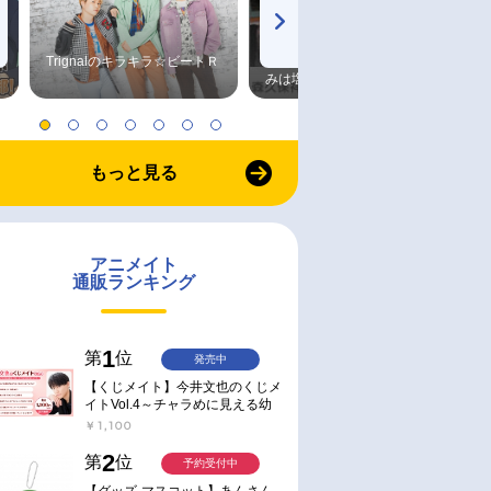
Trignalのキラキラ☆ビートＲ
森久保祥太郎×浪川大輔 つま
みは塩だけ
もっと見る
アニメイト
通販ランキング
1
第
位
発売中
【くじメイト】今井文也のくじメ
イトVol.4～チャラめに見える幼
馴染、実は一途で独占欲が強いん
￥1,100
です～
2
第
位
予約受付中
【グッズ-マスコット】あんさん