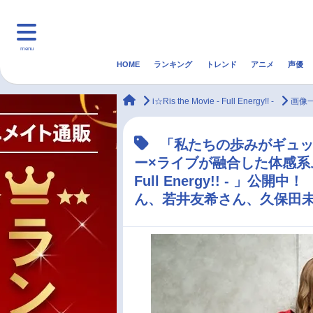
menu
HOME
ランキング
トレンド
アニメ
声優
HOME
ランキング
アニ
animateTimes
i☆Ris the Movie - Full Energy!! -
画像
マンガ・ラノベ
ゲーム・アプリ
音楽
「私たちの歩みがギュッ
ー×ライブが融合した体感系ムービ
最新記事一覧
Full Energy!! - 
ん、若井友希さん、久保田
アニメ記事一覧
声優記事一覧