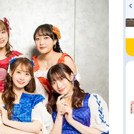
TVアニメ『戦隊大失格』
ハイキュー!! 烏野高校放送部!
radio 大直会 2nd season