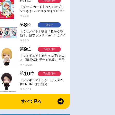
7
第
位
予約受付中
【グッズ-カード】うたの☆プリ
ンスさまっ♪ カスタマイズビジュ
アルカードコレクション Best
￥770
Shots from Everyday Life Ver.
8
第
位
発売中
【くじメイト】映画『超かぐや
姫！』超ファンサ！ver. くじメイ
ト
￥770
9
第
位
予約受付中
【フィギュア】るかっぷ TVアニ
メ『BLEACH 千年血戦篇』 平子
真子
￥4,020
10
第
位
予約受付中
【フィギュア】るかっぷ 刀剣乱
舞ONLINE 加州清光
￥4,301
すべて見る