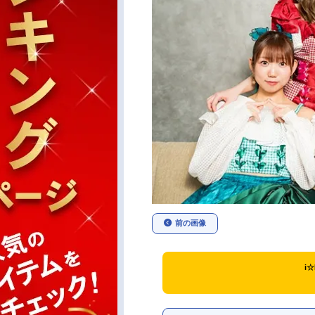
前の画像
i☆