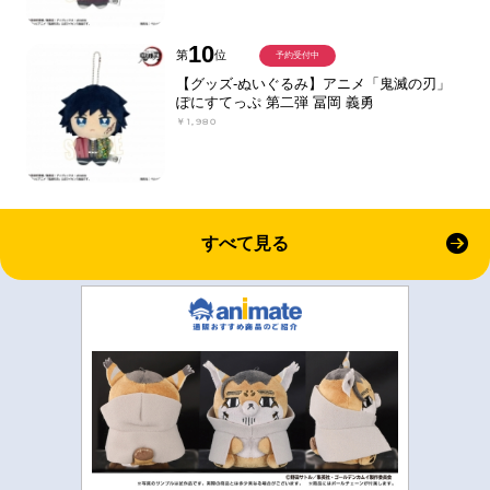
10
第
位
予約受付中
【グッズ-ぬいぐるみ】アニメ「鬼滅の刃」
ぽにすてっぷ 第二弾 冨岡 義勇
￥1,980
すべて見る