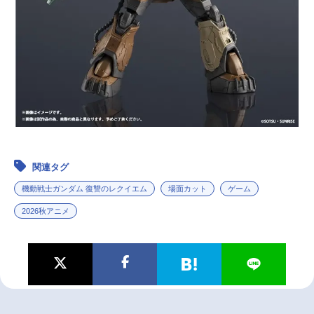
関連タグ
機動戦士ガンダム 復讐のレクイエム
場面カット
ゲーム
2026秋アニメ