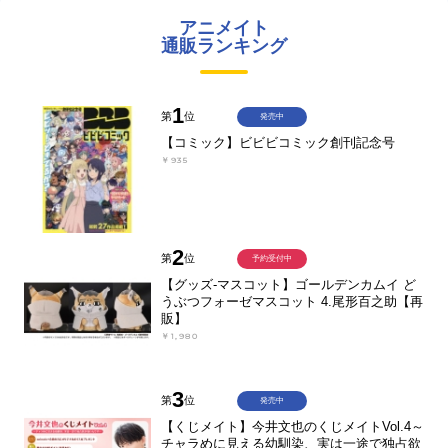
アニメイト
通販ランキング
1
第
位
発売中
【コミック】ビビビコミック創刊記念号
￥935
2
第
位
予約受付中
【グッズ-マスコット】ゴールデンカムイ ど
うぶつフォーゼマスコット 4.尾形百之助【再
販】
￥1,980
3
第
位
発売中
【くじメイト】今井文也のくじメイトVol.4～
チャラめに見える幼馴染、実は一途で独占欲