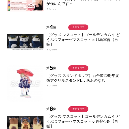
が強いんです～
￥1,100
4
第
位
予約受付中
【グッズ-マスコット】ゴールデンカムイ ど
うぶつフォーゼマスコット 5.月島軍曹【再
販】
￥1,980
5
第
位
予約受付中
【グッズ-スタンドポップ】百合姫20周年展
箔アクリルスタンドE：あおのなち
￥2,200
6
第
位
予約受付中
【グッズ-マスコット】ゴールデンカムイ ど
うぶつフォーゼマスコット 6.鯉登少尉【再
販】