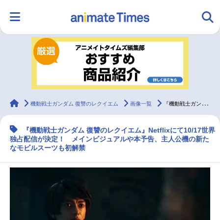
HOME
ランキング
アニメ
声優
ラジオ
みんなの声
グッズ
映画
animateTimes
機動戦士ガンダム 復讐のレクイエム
画像一覧
『機動戦士ガンダム 復讐のレクイエム』Netflixで10/17世界独占配信！
『機動戦士ガンダム 復讐のレクイエム』Netflixにて10/17世界
マンガ・ラノベ
ゲーム・アプリ
音楽
コスプレ
独占配信が決定！ メインビジュアルや本予告、主人公機の新た
なモビルスーツも初解禁
2.5次元
配信・Vtuber
トレンド
無料マンガ
最新記事一覧
アニメ記事一覧
声優記事一覧