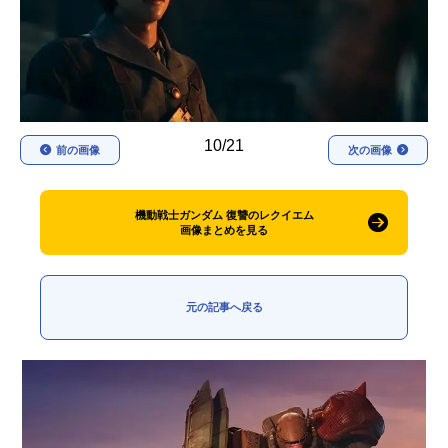
アニメ映画一覧
実写化映画一覧
今期アニメ曜日別一覧
春アニメ
夏アニメ
10/21
前の画像
次の画像
秋アニメ
冬アニメ
男性声優/女性声優一覧
機動戦士ガンダム 復讐のレクイエム
画像まとめを見る
FOLLOW US
元の記事へ戻る