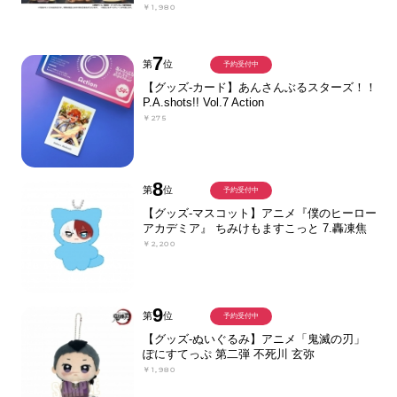
￥1,980
7
第
位
予約受付中
【グッズ-カード】あんさんぶるスターズ！！
P.A.shots!! Vol.7 Action
￥275
8
第
位
予約受付中
【グッズ-マスコット】アニメ『僕のヒーロー
アカデミア』 ちみけもますこっと 7.轟凍焦
￥2,200
9
第
位
予約受付中
【グッズ-ぬいぐるみ】アニメ「鬼滅の刃」
ぽにすてっぷ 第二弾 不死川 玄弥
￥1,980