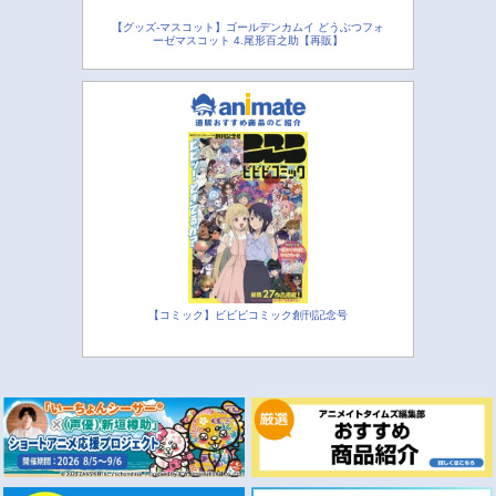
【グッズ-マスコット】ゴールデンカムイ どうぶつフォ
ーゼマスコット 4.尾形百之助【再販】
【コミック】ビビビコミック創刊記念号