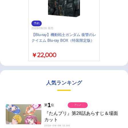
予約
2026/08/26 発売
【Blu-ray】機動戦士ガンダム 復讐のレ
クイエム Blu-ray BOX（特装限定版）
￥22,000
人気ランキング
1
第
位
アニメ
『たんプリ』第28話あらすじ＆場面
カット
2026-08-08 12:00