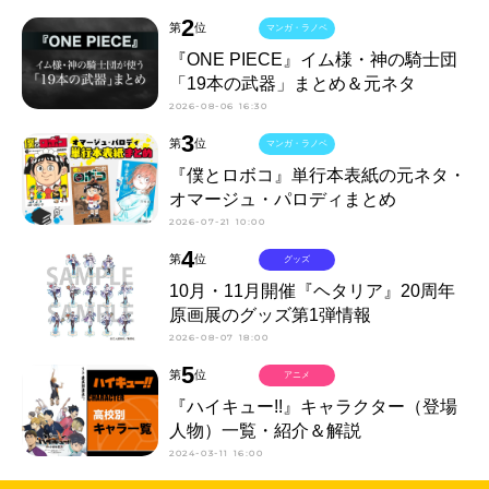
2
第
位
マンガ・ラノベ
『ONE PIECE』イム様・神の騎士団
「19本の武器」まとめ＆元ネタ
2026-08-06 16:30
3
第
位
マンガ・ラノベ
『僕とロボコ』単行本表紙の元ネタ・
オマージュ・パロディまとめ
2026-07-21 10:00
4
第
位
グッズ
10月・11月開催『ヘタリア』20周年
原画展のグッズ第1弾情報
2026-08-07 18:00
5
第
位
アニメ
『ハイキュー!!』キャラクター（登場
人物）一覧・紹介＆解説
2024-03-11 16:00