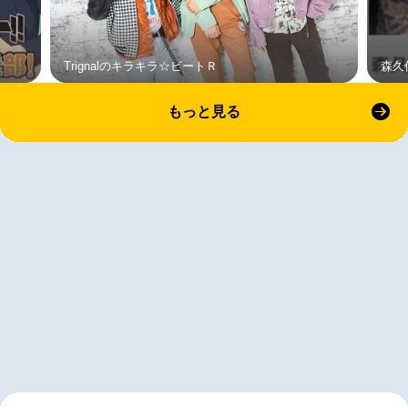
Trignalのキラキラ☆ビートＲ
森久
もっと見る