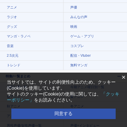
アニメ
声優
ラジオ
みんなの声
グッズ
映画
マンガ・ラノベ
ゲーム・アプリ
音楽
コスプレ
2.5次元
配信・Vtuber
トレンド
無料マンガ
×
特集/一覧まとめ
当サイトでは、サイトの利便性向上のため、クッキー
最新記事一覧
今期アニメ曜日別一覧
(Cookie)を使用しています。
サイトのクッキー(Cookie)の使用に関しては、
「クッキ
春アニメ
夏アニメ
ーポリシー」
をお読みください。
秋アニメ
冬アニメ
同意する
アニメ記事一覧
声優記事一覧
男性声優/女性声優一覧
声優×インタビュー