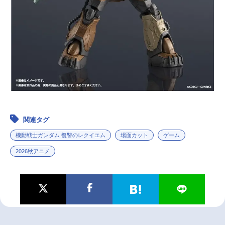
関連タグ
機動戦士ガンダム 復讐のレクイエム
場面カット
ゲーム
2026秋アニメ