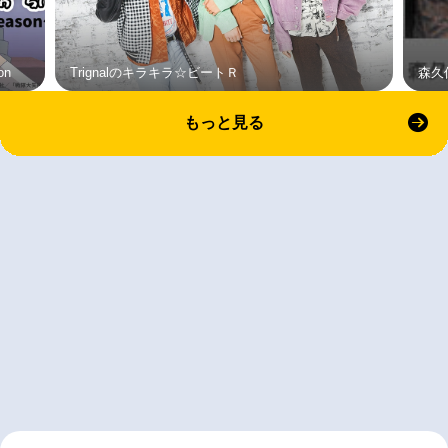
on
Trignalのキラキラ☆ビートＲ
森久
もっと見る