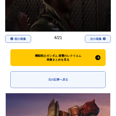
アニメ映画一覧
実写化映画一覧
今期アニメ曜日別一覧
春アニメ
夏アニメ
4/21
前の画像
次の画像
秋アニメ
冬アニメ
男性声優/女性声優一覧
機動戦士ガンダム 復讐のレクイエム
画像まとめを見る
FOLLOW US
元の記事へ戻る