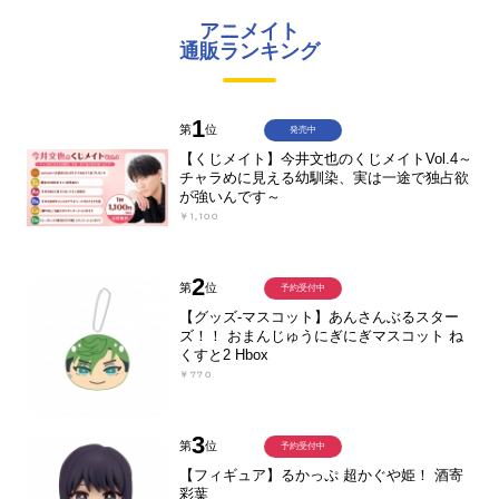
アニメイト
通販ランキング
1
第
位
発売中
【くじメイト】今井文也のくじメイトVol.4～
チャラめに見える幼馴染、実は一途で独占欲
が強いんです～
￥1,100
2
第
位
予約受付中
【グッズ-マスコット】あんさんぶるスター
ズ！！ おまんじゅうにぎにぎマスコット ね
くすと2 Hbox
￥770
3
第
位
予約受付中
【フィギュア】るかっぷ 超かぐや姫！ 酒寄
彩葉