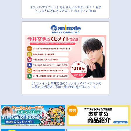
【グッズ-マスコット】あんさんぶるスターズ！！ おま
んじゅうにぎにぎマスコット ねくすと2 Hbox
【くじメイト】今井文也のくじメイトVol.4～チャラめ
に見える幼馴染、実は一途で独占欲が強いんです～