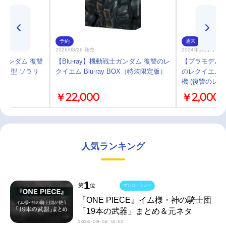
予約
通常
2026/08/26 発売
2024年10月 中 
ガンダム 復讐
【Blu-ray】機動戦士ガンダム 復讐のレ
【プラモデル】
Ⅱ Ｆ型 ソラリ
クイエム Blu-ray BOX（特装限定版）
のレクイエム H
機 (復讐のレク
￥22,000
￥2,000
人気ランキング
1
第
位
マンガ・ラノベ
『ONE PIECE』イム様・神の騎士団
「19本の武器」まとめ＆元ネタ
2026-08-06 16:30