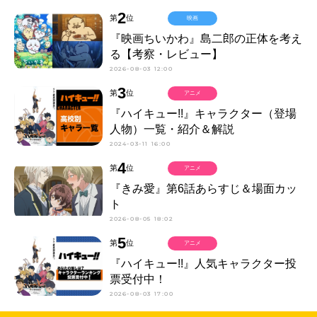
2
第
位
映画
『映画ちいかわ』島二郎の正体を考え
る【考察・レビュー】
2026-08-03 12:00
3
第
位
アニメ
『ハイキュー!!』キャラクター（登場
人物）一覧・紹介＆解説
2024-03-11 16:00
4
第
位
アニメ
『きみ愛』第6話あらすじ＆場面カッ
ト
2026-08-05 18:02
5
第
位
アニメ
『ハイキュー!!』人気キャラクター投
票受付中！
2026-08-03 17:00