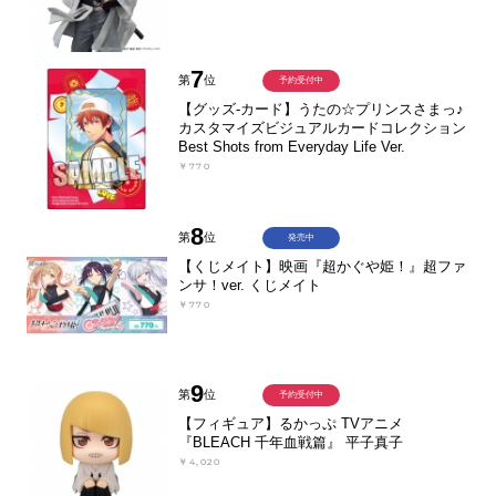
7
第
位
予約受付中
【グッズ-カード】うたの☆プリンスさまっ♪
カスタマイズビジュアルカードコレクション
Best Shots from Everyday Life Ver.
￥770
8
第
位
発売中
【くじメイト】映画『超かぐや姫！』超ファ
ンサ！ver. くじメイト
￥770
9
第
位
予約受付中
【フィギュア】るかっぷ TVアニメ
『BLEACH 千年血戦篇』 平子真子
￥4,020