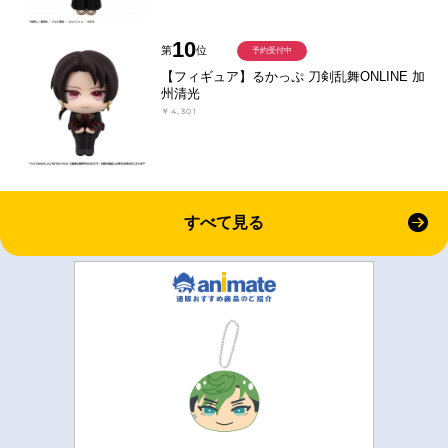
10
第
位
予約受付中
【フィギュア】るかっぷ 刀剣乱舞ONLINE 加
州清光
￥4,301
すべて見る