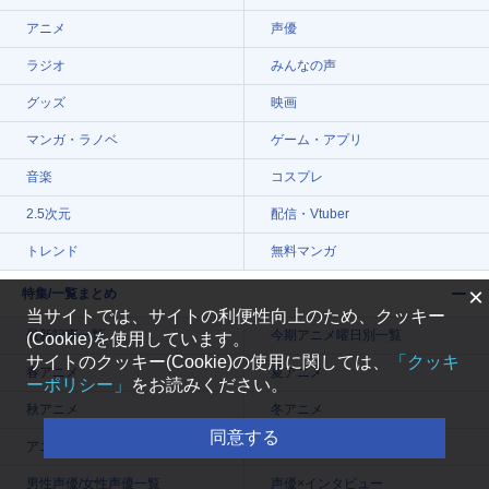
アニメ
声優
ラジオ
みんなの声
グッズ
映画
マンガ・ラノベ
ゲーム・アプリ
音楽
コスプレ
2.5次元
配信・Vtuber
トレンド
無料マンガ
×
特集/一覧まとめ
当サイトでは、サイトの利便性向上のため、クッキー
最新記事一覧
今期アニメ曜日別一覧
(Cookie)を使用しています。
サイトのクッキー(Cookie)の使用に関しては、
「クッキ
春アニメ
夏アニメ
ーポリシー」
をお読みください。
秋アニメ
冬アニメ
同意する
アニメ記事一覧
声優記事一覧
男性声優/女性声優一覧
声優×インタビュー