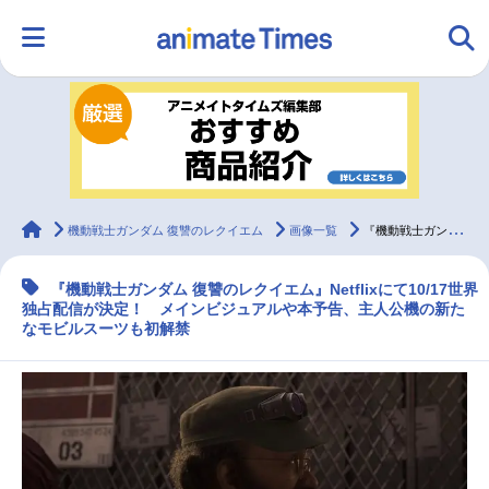
HOME
ランキング
アニメ
声優
ラジオ
みんなの声
グッズ
映画
animateTimes
機動戦士ガンダム 復讐のレクイエム
画像一覧
『機動戦士ガンダム 復讐のレクイエム』Netflixで10/17世界独占配信！
『機動戦士ガンダム 復讐のレクイエム』Netflixにて10/17世界
マンガ・ラノベ
ゲーム・アプリ
音楽
コスプレ
独占配信が決定！ メインビジュアルや本予告、主人公機の新た
なモビルスーツも初解禁
2.5次元
配信・Vtuber
トレンド
無料マンガ
最新記事一覧
アニメ記事一覧
声優記事一覧