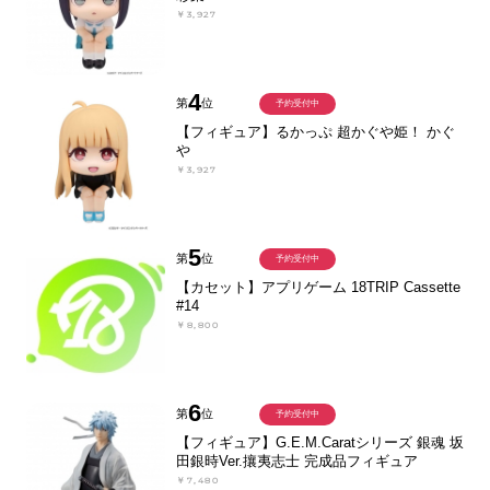
￥3,927
4
第
位
予約受付中
【フィギュア】るかっぷ 超かぐや姫！ かぐ
や
￥3,927
5
第
位
予約受付中
【カセット】アプリゲーム 18TRIP Cassette
#14
￥8,800
6
第
位
予約受付中
【フィギュア】G.E.M.Caratシリーズ 銀魂 坂
田銀時Ver.攘夷志士 完成品フィギュア
￥7,480