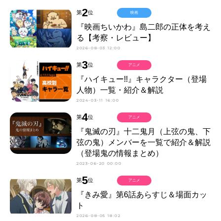
2
第
位
映画
『映画ちいかわ』島二郎の正体を考え
る【考察・レビュー】
2026-08-03 12:00
3
第
位
アニメ
『ハイキュー!!』キャラクター（登場
人物）一覧・紹介＆解説
2024-03-11 16:00
4
第
位
アニメ
『鬼滅の刃』十二鬼月（上弦の鬼、下
弦の鬼）メンバーを一覧で紹介＆解説
（登場鬼の情報まとめ）
2023-06-20 00:00
5
第
位
アニメ
『きみ愛』第6話あらすじ＆場面カッ
ト
2026-08-05 18:02