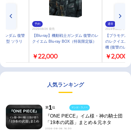
予約
通常
2026/08/26 発売
2024年10月 中 
ガンダム 復讐
【Blu-ray】機動戦士ガンダム 復讐のレ
【プラモデル】
Ⅱ Ｆ型 ソラリ
クイエム Blu-ray BOX（特装限定版）
のレクイエム H
機 (復讐のレク
￥22,000
￥2,000
人気ランキング
1
第
位
マンガ・ラノベ
『ONE PIECE』イム様・神の騎士団
「19本の武器」まとめ＆元ネタ
2026-08-06 16:30