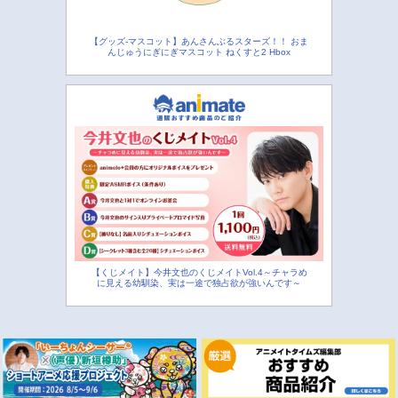
【グッズ-マスコット】あんさんぶるスターズ！！ おま
んじゅうにぎにぎマスコット ねくすと2 Hbox
【くじメイト】今井文也のくじメイトVol.4～チャラめ
に見える幼馴染、実は一途で独占欲が強いんです～