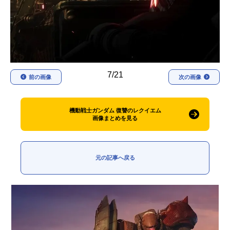
アニメ映画一覧
実写化映画一覧
今期アニメ曜日別一覧
春アニメ
夏アニメ
7/21
前の画像
次の画像
秋アニメ
冬アニメ
男性声優/女性声優一覧
機動戦士ガンダム 復讐のレクイエム
画像まとめを見る
FOLLOW US
元の記事へ戻る