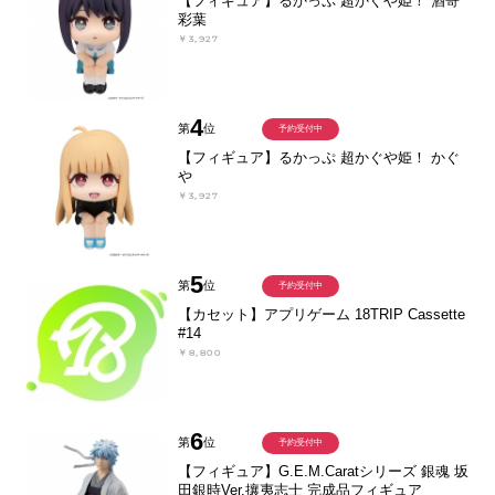
【フィギュア】るかっぷ 超かぐや姫！ 酒寄
彩葉
￥3,927
4
第
位
予約受付中
【フィギュア】るかっぷ 超かぐや姫！ かぐ
や
￥3,927
5
第
位
予約受付中
【カセット】アプリゲーム 18TRIP Cassette
#14
￥8,800
6
第
位
予約受付中
【フィギュア】G.E.M.Caratシリーズ 銀魂 坂
田銀時Ver.攘夷志士 完成品フィギュア