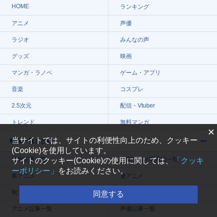
HOME
ランキング
アニメ
声優
ラジオ
みんなの声
グッズ
映画
マンガ・ラノベ
ゲーム・アプリ
音楽
コスプレ
2.5次元
配信・Vtuber
トレンド
無料マンガ
×
当サイトでは、サイトの利便性向上のため、クッキー
特集/一覧まとめ
(Cookie)を使用しています。
最新記事一覧
今期アニメ曜日別一覧
サイトのクッキー(Cookie)の使用に関しては、
「クッキ
ーポリシー」
をお読みください。
春アニメ
夏アニメ
秋アニメ
冬アニメ
同意する
アニメ記事一覧
声優記事一覧