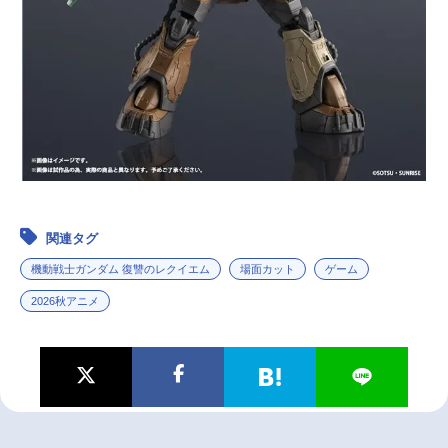
関連タグ
機動戦士ガンダム 復讐のレクイエム
場面カット
ゲーム
2026秋アニメ