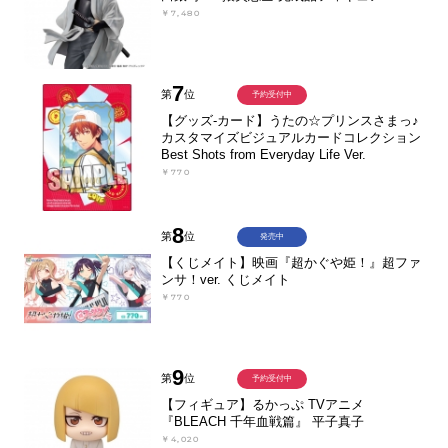
￥7,480
7
第
位
予約受付中
【グッズ-カード】うたの☆プリンスさまっ♪
カスタマイズビジュアルカードコレクション
Best Shots from Everyday Life Ver.
￥770
8
第
位
発売中
【くじメイト】映画『超かぐや姫！』超ファ
ンサ！ver. くじメイト
￥770
9
第
位
予約受付中
【フィギュア】るかっぷ TVアニメ
『BLEACH 千年血戦篇』 平子真子
￥4,020