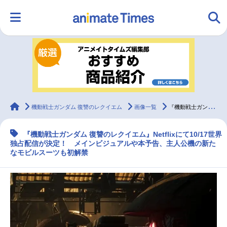
HOME
ランキング
アニメ
声優
ラジオ
みんなの声
グッズ
映画
animateTimes
機動戦士ガンダム 復讐のレクイエム
画像一覧
『機動戦士ガンダム 復讐のレクイエム』Netflixで10/17世界独占配信！
『機動戦士ガンダム 復讐のレクイエム』Netflixにて10/17世界
マンガ・ラノベ
ゲーム・アプリ
音楽
コスプレ
独占配信が決定！ メインビジュアルや本予告、主人公機の新た
なモビルスーツも初解禁
2.5次元
配信・Vtuber
トレンド
無料マンガ
最新記事一覧
アニメ記事一覧
声優記事一覧