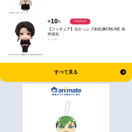
10
第
位
予約受付中
【フィギュア】るかっぷ 刀剣乱舞ONLINE 加
州清光
￥4,301
すべて見る