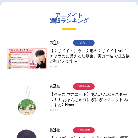
アニメイト
通販ランキング
1
第
位
発売中
【くじメイト】今井文也のくじメイトVol.4～
チャラめに見える幼馴染、実は一途で独占欲
が強いんです～
￥1,100
2
第
位
予約受付中
【グッズ-マスコット】あんさんぶるスター
ズ！！ おまんじゅうにぎにぎマスコット ね
くすと2 Hbox
￥770
3
第
位
予約受付中