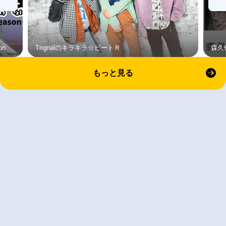
on
Trignalのキラキラ☆ビートＲ
森久
もっと見る