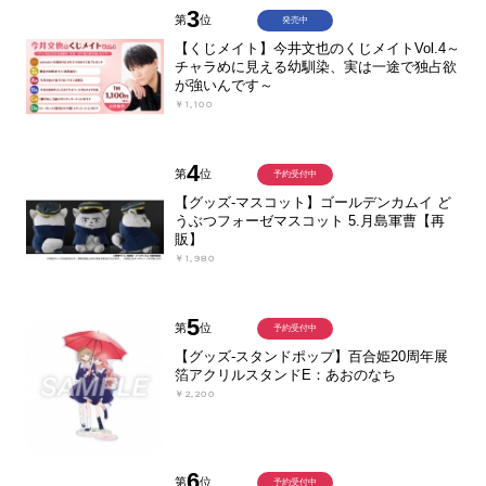
3
第
位
発売中
【くじメイト】今井文也のくじメイトVol.4～
チャラめに見える幼馴染、実は一途で独占欲
が強いんです～
￥1,100
4
第
位
予約受付中
【グッズ-マスコット】ゴールデンカムイ ど
うぶつフォーゼマスコット 5.月島軍曹【再
販】
￥1,980
5
第
位
予約受付中
【グッズ-スタンドポップ】百合姫20周年展
箔アクリルスタンドE：あおのなち
￥2,200
6
第
位
予約受付中