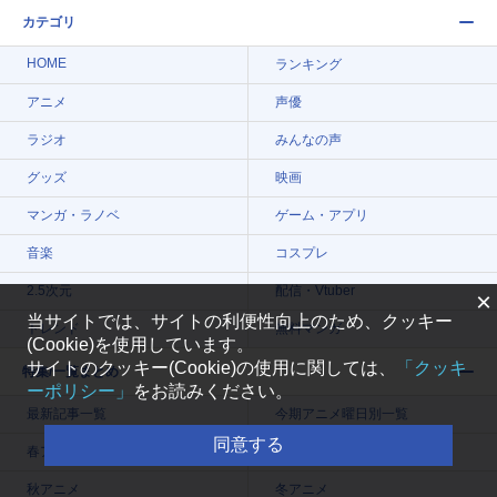
カテゴリ
HOME
ランキング
アニメ
声優
ラジオ
みんなの声
グッズ
映画
マンガ・ラノベ
ゲーム・アプリ
音楽
コスプレ
2.5次元
配信・Vtuber
×
当サイトでは、サイトの利便性向上のため、クッキー
トレンド
無料マンガ
(Cookie)を使用しています。
サイトのクッキー(Cookie)の使用に関しては、
「クッキ
特集/一覧まとめ
ーポリシー」
をお読みください。
最新記事一覧
今期アニメ曜日別一覧
同意する
春アニメ
夏アニメ
秋アニメ
冬アニメ