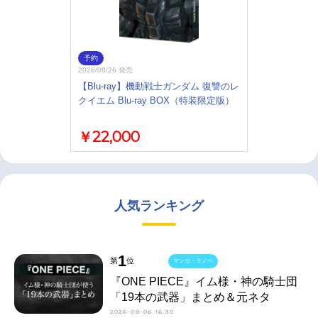
予約
2026/08/26 発売
【Blu-ray】機動戦士ガンダム 復讐のレ
クイエム Blu-ray BOX（特装限定版）
￥22,000
人気ランキング
1
第
位
マンガ・ラノベ
『ONE PIECE』イム様・神の騎士団
「19本の武器」まとめ＆元ネタ
2026-08-06 16:30