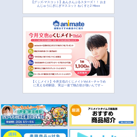
【グッズ-マスコット】あんさんぶるスターズ！！ おま
んじゅうにぎにぎマスコット ねくすと2 Hbox
【くじメイト】今井文也のくじメイトVol.4～チャラめ
に見える幼馴染、実は一途で独占欲が強いんです～