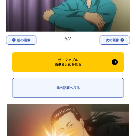
アニメ映画一覧
実写化映画一覧
今期アニメ曜日別一覧
春アニメ
夏アニメ
5/7
前の画像
次の画像
秋アニメ
冬アニメ
ザ・ファブル
男性声優/女性声優一覧
画像まとめを見る
FOLLOW US
元の記事へ戻る