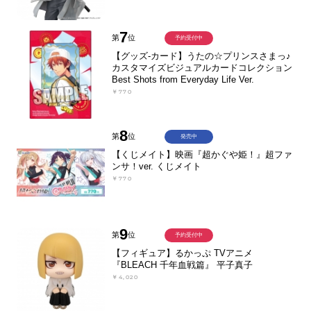
7
第
位
予約受付中
【グッズ-カード】うたの☆プリンスさまっ♪
カスタマイズビジュアルカードコレクション
Best Shots from Everyday Life Ver.
￥770
8
第
位
発売中
【くじメイト】映画『超かぐや姫！』超ファ
ンサ！ver. くじメイト
￥770
9
第
位
予約受付中
【フィギュア】るかっぷ TVアニメ
『BLEACH 千年血戦篇』 平子真子
￥4,020