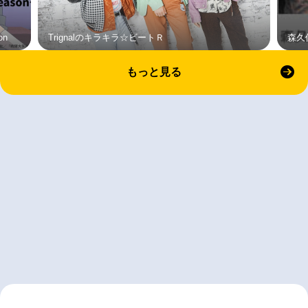
on
Trignalのキラキラ☆ビートＲ
森久
もっと見る