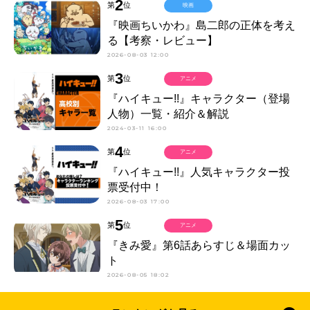
2
第
位
映画
『映画ちいかわ』島二郎の正体を考え
る【考察・レビュー】
2026-08-03 12:00
3
第
位
アニメ
『ハイキュー!!』キャラクター（登場
人物）一覧・紹介＆解説
2024-03-11 16:00
4
第
位
アニメ
『ハイキュー!!』人気キャラクター投
票受付中！
2026-08-03 17:00
5
第
位
アニメ
『きみ愛』第6話あらすじ＆場面カッ
ト
2026-08-05 18:02