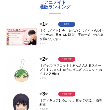
アニメイト
通販ランキング
1
第
位
発売中
【くじメイト】今井文也のくじメイトVol.4～
チャラめに見える幼馴染、実は一途で独占欲
が強いんです～
￥1,100
2
第
位
予約受付中
【グッズ-マスコット】あんさんぶるスター
ズ！！ おまんじゅうにぎにぎマスコット ね
くすと2 Hbox
￥770
3
第
位
予約受付中
【フィギュア】るかっぷ 超かぐや姫！ 酒寄
彩葉
￥3,927