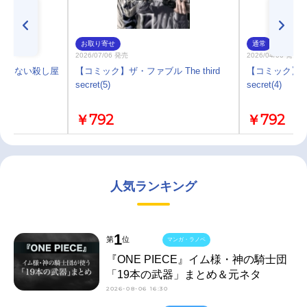
お取り寄せ
通常
2026/07/06 発売
2026/04/06 発売
 殺さない殺し屋
【コミック】ザ・ファブル The third
【コミック】ザ・フ
secret(5)
secret(4)
￥792
￥792
人気ランキング
1
第
位
マンガ・ラノベ
『ONE PIECE』イム様・神の騎士団
「19本の武器」まとめ＆元ネタ
2026-08-06 16:30