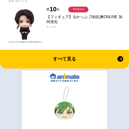
10
第
位
予約受付中
【フィギュア】るかっぷ 刀剣乱舞ONLINE 加
州清光
￥4,301
すべて見る