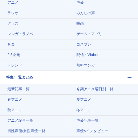
アニメ
声優
ラジオ
みんなの声
グッズ
映画
マンガ・ラノベ
ゲーム・アプリ
音楽
コスプレ
2.5次元
配信・Vtuber
トレンド
無料マンガ
特集/一覧まとめ
最新記事一覧
今期アニメ曜日別一覧
春アニメ
夏アニメ
秋アニメ
冬アニメ
アニメ記事一覧
声優記事一覧
男性声優/女性声優一覧
声優×インタビュー