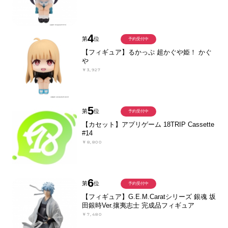
4
第
位
予約受付中
【フィギュア】るかっぷ 超かぐや姫！ かぐ
や
￥3,927
5
第
位
予約受付中
【カセット】アプリゲーム 18TRIP Cassette
#14
￥8,800
6
第
位
予約受付中
【フィギュア】G.E.M.Caratシリーズ 銀魂 坂
田銀時Ver.攘夷志士 完成品フィギュア
￥7,480