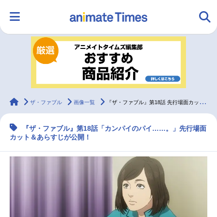
HOME
ランキング
アニメ
声優
ラジオ
みんなの声
グッズ
映画
animateTimes
ザ・ファブル
画像一覧
『ザ・ファブル』第18話 先行場面カット＆あらすじ
『ザ・ファブル』第18話「カンパイのパイ……。」先行場面
マンガ・ラノベ
ゲーム・アプリ
音楽
コスプレ
カット＆あらすじが公開！
2.5次元
配信・Vtuber
トレンド
無料マンガ
最新記事一覧
アニメ記事一覧
声優記事一覧