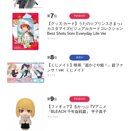
7
第
位
予約受付中
【グッズ-カード】うたの☆プリンスさまっ♪
カスタマイズビジュアルカードコレクション
Best Shots from Everyday Life Ver.
￥770
8
第
位
発売中
【くじメイト】映画『超かぐや姫！』超ファ
ンサ！ver. くじメイト
￥770
9
第
位
予約受付中
【フィギュア】るかっぷ TVアニメ
『BLEACH 千年血戦篇』 平子真子
￥4,020