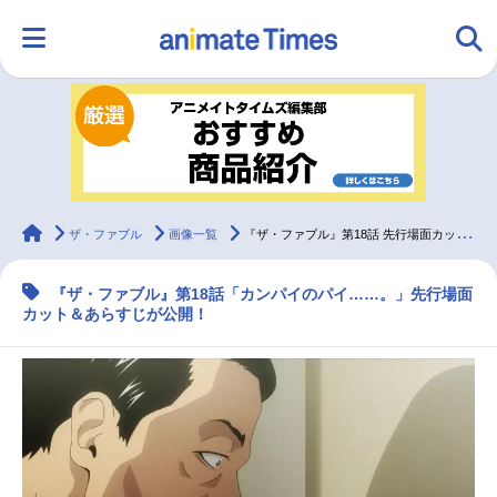
HOME
ランキング
アニメ
声優
ラジオ
みんなの声
グッズ
映画
animateTimes
ザ・ファブル
画像一覧
『ザ・ファブル』第18話 先行場面カット＆あらすじ
『ザ・ファブル』第18話「カンパイのパイ……。」先行場面
マンガ・ラノベ
ゲーム・アプリ
音楽
コスプレ
カット＆あらすじが公開！
2.5次元
配信・Vtuber
トレンド
無料マンガ
最新記事一覧
アニメ記事一覧
声優記事一覧