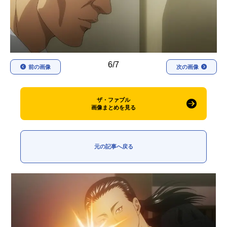
アニメ映画一覧
実写化映画一覧
今期アニメ曜日別一覧
春アニメ
夏アニメ
6/7
前の画像
次の画像
秋アニメ
冬アニメ
ザ・ファブル
男性声優/女性声優一覧
画像まとめを見る
FOLLOW US
元の記事へ戻る