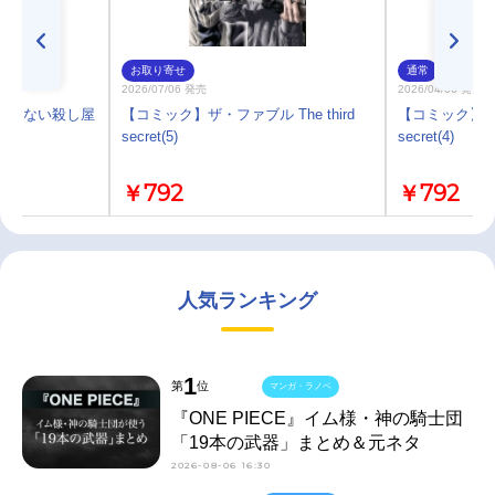
お取り寄せ
通常
2026/07/06 発売
2026/04/06 発売
 殺さない殺し屋
【コミック】ザ・ファブル The third
【コミック】ザ・フ
secret(5)
secret(4)
￥792
￥792
人気ランキング
1
第
位
マンガ・ラノベ
『ONE PIECE』イム様・神の騎士団
「19本の武器」まとめ＆元ネタ
2026-08-06 16:30