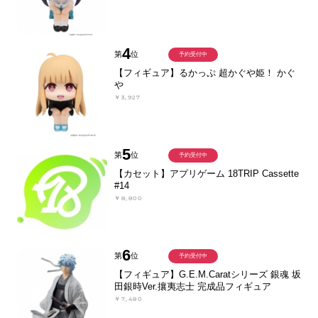
4
第
位
予約受付中
【フィギュア】るかっぷ 超かぐや姫！ かぐ
や
￥3,927
5
第
位
予約受付中
【カセット】アプリゲーム 18TRIP Cassette
#14
￥8,800
6
第
位
予約受付中
【フィギュア】G.E.M.Caratシリーズ 銀魂 坂
田銀時Ver.攘夷志士 完成品フィギュア
￥7,480