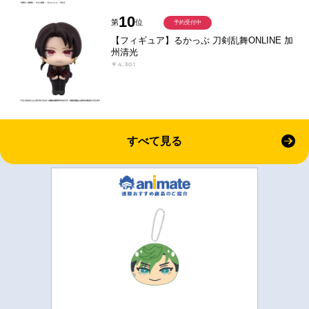
10
第
位
予約受付中
【フィギュア】るかっぷ 刀剣乱舞ONLINE 加
州清光
￥4,301
すべて見る