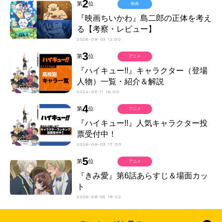
2
第
位
映画
『映画ちいかわ』島二郎の正体を考え
る【考察・レビュー】
2026-08-03 12:00
3
第
位
アニメ
『ハイキュー!!』キャラクター（登場
人物）一覧・紹介＆解説
2024-03-11 16:00
4
第
位
アニメ
『ハイキュー!!』人気キャラクター投
票受付中！
2026-08-03 17:00
5
第
位
アニメ
『きみ愛』第6話あらすじ＆場面カッ
ト
2026-08-05 18:02