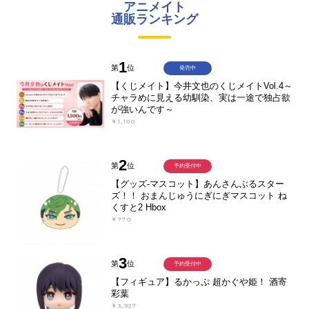
アニメイト
通販ランキング
1
第
位
発売中
【くじメイト】今井文也のくじメイトVol.4～
チャラめに見える幼馴染、実は一途で独占欲
が強いんです～
￥1,100
2
第
位
予約受付中
【グッズ-マスコット】あんさんぶるスター
ズ！！ おまんじゅうにぎにぎマスコット ね
くすと2 Hbox
￥770
3
第
位
予約受付中
【フィギュア】るかっぷ 超かぐや姫！ 酒寄
彩葉
￥3,927