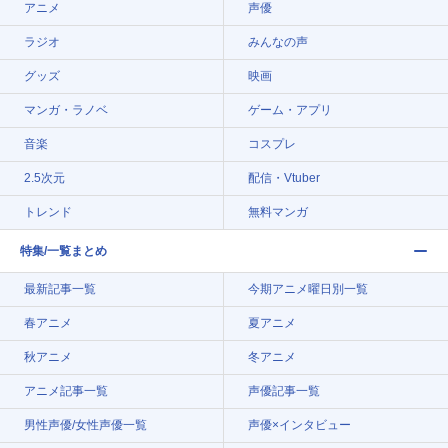
アニメ
声優
ラジオ
みんなの声
グッズ
映画
マンガ・ラノベ
ゲーム・アプリ
音楽
コスプレ
2.5次元
配信・Vtuber
トレンド
無料マンガ
特集/一覧まとめ
最新記事一覧
今期アニメ曜日別一覧
春アニメ
夏アニメ
秋アニメ
冬アニメ
アニメ記事一覧
声優記事一覧
男性声優/女性声優一覧
声優×インタビュー