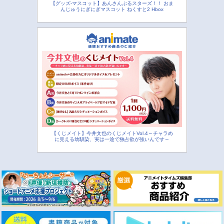
【グッズ-マスコット】あんさんぶるスターズ！！ おま
んじゅうにぎにぎマスコット ねくすと2 Hbox
【くじメイト】今井文也のくじメイトVol.4～チャラめ
に見える幼馴染、実は一途で独占欲が強いんです～