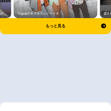
on
Trignalのキラキラ☆ビートＲ
森久
もっと見る