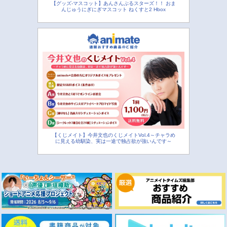
【グッズ-マスコット】あんさんぶるスターズ！！ おま
んじゅうにぎにぎマスコット ねくすと2 Hbox
【くじメイト】今井文也のくじメイトVol.4～チャラめ
に見える幼馴染、実は一途で独占欲が強いんです～