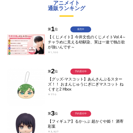
アニメイト
通販ランキング
1
第
位
発売中
【くじメイト】今井文也のくじメイトVol.4～
チャラめに見える幼馴染、実は一途で独占欲
が強いんです～
￥1,100
2
第
位
予約受付中
【グッズ-マスコット】あんさんぶるスター
ズ！！ おまんじゅうにぎにぎマスコット ね
くすと2 Hbox
￥770
3
第
位
予約受付中
【フィギュア】るかっぷ 超かぐや姫！ 酒寄
彩葉
￥3,927