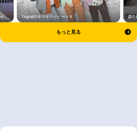
on
Trignalのキラキラ☆ビートＲ
森久
もっと見る