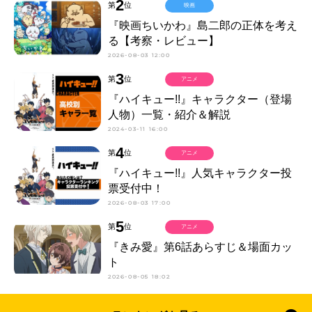
2
第
位
映画
『映画ちいかわ』島二郎の正体を考え
る【考察・レビュー】
2026-08-03 12:00
3
第
位
アニメ
『ハイキュー!!』キャラクター（登場
人物）一覧・紹介＆解説
2024-03-11 16:00
4
第
位
アニメ
『ハイキュー!!』人気キャラクター投
票受付中！
2026-08-03 17:00
5
第
位
アニメ
『きみ愛』第6話あらすじ＆場面カッ
ト
2026-08-05 18:02