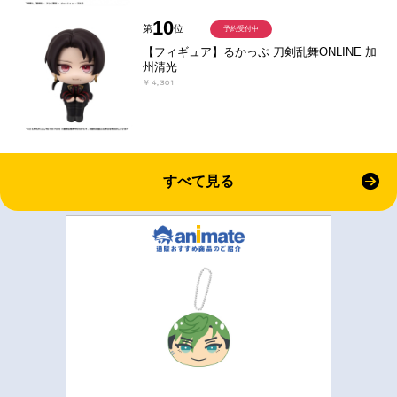
10
第
位
予約受付中
【フィギュア】るかっぷ 刀剣乱舞ONLINE 加
州清光
￥4,301
すべて見る