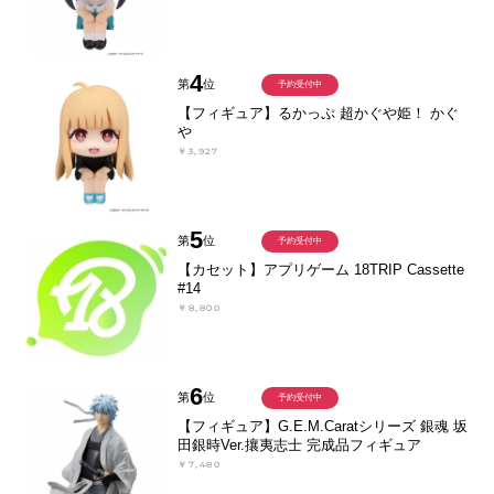
4
第
位
予約受付中
【フィギュア】るかっぷ 超かぐや姫！ かぐ
や
￥3,927
5
第
位
予約受付中
【カセット】アプリゲーム 18TRIP Cassette
#14
￥8,800
6
第
位
予約受付中
【フィギュア】G.E.M.Caratシリーズ 銀魂 坂
田銀時Ver.攘夷志士 完成品フィギュア
￥7,480