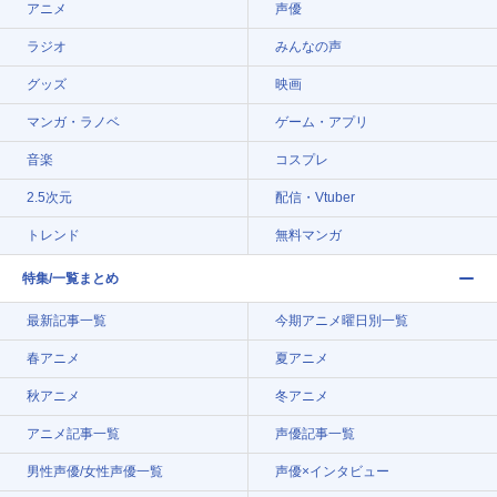
アニメ
声優
ラジオ
みんなの声
グッズ
映画
マンガ・ラノベ
ゲーム・アプリ
音楽
コスプレ
2.5次元
配信・Vtuber
トレンド
無料マンガ
特集/一覧まとめ
最新記事一覧
今期アニメ曜日別一覧
春アニメ
夏アニメ
秋アニメ
冬アニメ
アニメ記事一覧
声優記事一覧
男性声優/女性声優一覧
声優×インタビュー