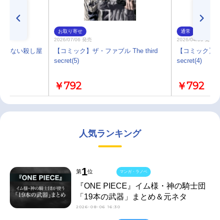
お取り寄せ
通常
2026/07/06 発売
2026/04/06 発売
 殺さない殺し屋
【コミック】ザ・ファブル The third
【コミック】ザ・フ
secret(5)
secret(4)
￥792
￥792
人気ランキング
1
第
位
マンガ・ラノベ
『ONE PIECE』イム様・神の騎士団
「19本の武器」まとめ＆元ネタ
2026-08-06 16:30