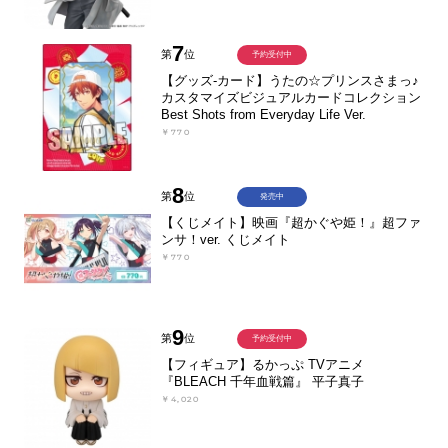
7
第
位
予約受付中
【グッズ-カード】うたの☆プリンスさまっ♪
カスタマイズビジュアルカードコレクション
Best Shots from Everyday Life Ver.
￥770
8
第
位
発売中
【くじメイト】映画『超かぐや姫！』超ファ
ンサ！ver. くじメイト
￥770
9
第
位
予約受付中
【フィギュア】るかっぷ TVアニメ
『BLEACH 千年血戦篇』 平子真子
￥4,020