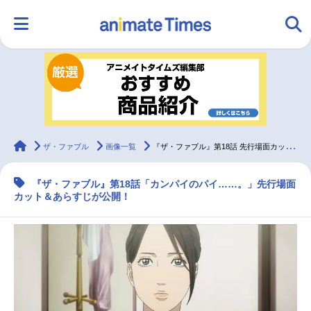
HOME
ランキング
アニメ
声優
ラジオ
みんなの声
グッズ
映画
animateTimes
ザ・ファブル
画像一覧
『ザ・ファブル』第18話 先行場面カット＆あらすじ
『ザ・ファブル』第18話「カンパイのパイ……。」先行場面
マンガ・ラノベ
ゲーム・アプリ
音楽
コスプレ
カット＆あらすじが公開！
2.5次元
配信・Vtuber
トレンド
無料マンガ
最新記事一覧
アニメ記事一覧
声優記事一覧