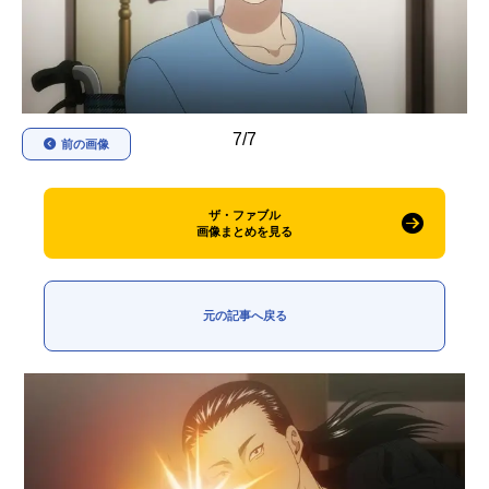
アニメ映画一覧
実写化映画一覧
今期アニメ曜日別一覧
春アニメ
夏アニメ
7/7
前の画像
秋アニメ
冬アニメ
ザ・ファブル
男性声優/女性声優一覧
画像まとめを見る
FOLLOW US
元の記事へ戻る