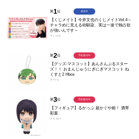
1
第
位
発売中
【くじメイト】今井文也のくじメイトVol.4～
チャラめに見える幼馴染、実は一途で独占欲
が強いんです～
￥1,100
2
第
位
予約受付中
【グッズ-マスコット】あんさんぶるスター
ズ！！ おまんじゅうにぎにぎマスコット ね
くすと2 Hbox
￥770
3
第
位
予約受付中
【フィギュア】るかっぷ 超かぐや姫！ 酒寄
彩葉
￥3,927