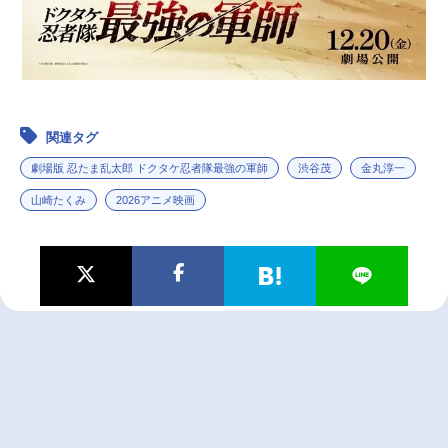
関連タグ
劇場版 忍たま乱太郎 ドクタケ忍者隊最強の軍師
渋谷茂
金丸淳一
山崎たくみ
2026アニメ映画