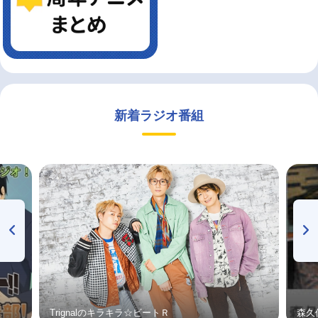
新着ラジオ番組
Trignalのキラキラ☆ビートＲ
森久