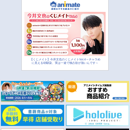
【くじメイト】今井文也のくじメイトVol.4～チャラめ
に見える幼馴染、実は一途で独占欲が強いんです～