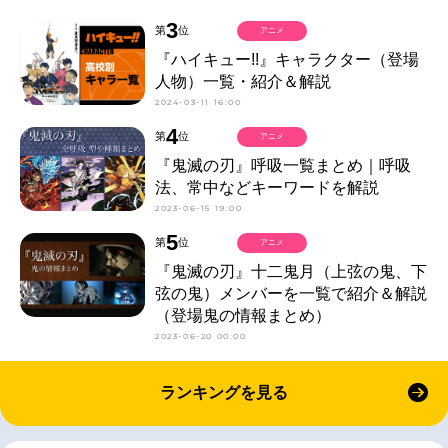
3
第
位
アニメ
『ハイキュー!!』キャラクター（登場
人物）一覧・紹介＆解説
2024-03-11 16:00
4
第
位
アニメ
『鬼滅の刃』呼吸一覧まとめ｜呼吸
法、常中などキーワードを解説
2023-06-15 19:00
5
第
位
アニメ
『鬼滅の刃』十二鬼月（上弦の鬼、下
弦の鬼）メンバーを一覧で紹介＆解説
（登場鬼の情報まとめ）
2023-06-20 00:00
ランキングを見る