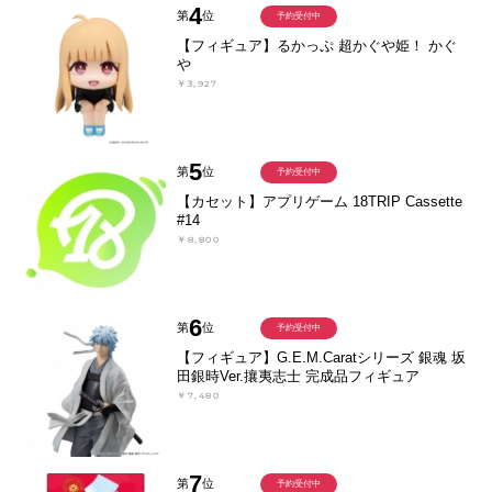
4
第
位
予約受付中
【フィギュア】るかっぷ 超かぐや姫！ かぐ
や
￥3,927
5
第
位
予約受付中
【カセット】アプリゲーム 18TRIP Cassette
#14
￥8,800
6
第
位
予約受付中
【フィギュア】G.E.M.Caratシリーズ 銀魂 坂
田銀時Ver.攘夷志士 完成品フィギュア
￥7,480
7
第
位
予約受付中