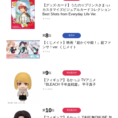
【グッズ-カード】うたの☆プリンスさまっ♪
カスタマイズビジュアルカードコレクション
Best Shots from Everyday Life Ver.
￥770
8
第
位
発売中
【くじメイト】映画『超かぐや姫！』超ファ
ンサ！ver. くじメイト
￥770
9
第
位
予約受付中
【フィギュア】るかっぷ TVアニメ
『BLEACH 千年血戦篇』 平子真子
￥4,020
10
第
位
予約受付中
【フィギュア】るかっぷ 刀剣乱舞ONLINE 加