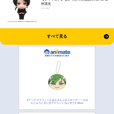
州清光
￥4,301
すべて見る
【グッズ-マスコット】あんさんぶるスターズ！！ おま
んじゅうにぎにぎマスコット ねくすと2 Hbox