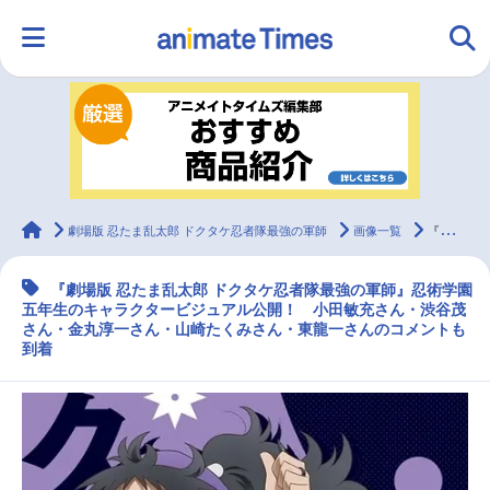
HOME
ランキング
アニメ
声優
ラジオ
みんなの声
グッズ
映画
animateTimes
劇場版 忍たま乱太郎 ドクタケ忍者隊最強の軍師
画像一覧
『劇場版 忍たま乱太郎』忍術学園五年生のキャラクタービジュアル公開！
『劇場版 忍たま乱太郎 ドクタケ忍者隊最強の軍師』忍術学園
マンガ・ラノベ
ゲーム・アプリ
音楽
コスプレ
五年生のキャラクタービジュアル公開！ 小田敏充さん・渋谷茂
さん・金丸淳一さん・山崎たくみさん・東龍一さんのコメントも
到着
2.5次元
配信・Vtuber
トレンド
無料マンガ
最新記事一覧
アニメ記事一覧
声優記事一覧