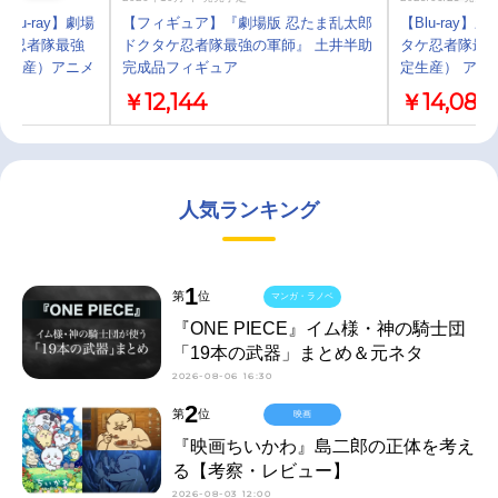
lu-ray】劇場
【フィギュア】『劇場版 忍たま乱太郎
【Blu-ray
タケ忍者隊最強
ドクタケ忍者隊最強の軍師』 土井半助
タケ忍者隊最強
定生産）アニメ
完成品フィギュア
定生産） アニ
￥12,144
￥14,080
人気ランキング
1
第
位
マンガ・ラノベ
『ONE PIECE』イム様・神の騎士団
「19本の武器」まとめ＆元ネタ
2026-08-06 16:30
2
第
位
映画
『映画ちいかわ』島二郎の正体を考え
る【考察・レビュー】
2026-08-03 12:00