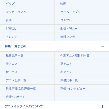
グッズ
映画
マンガ・ラノベ
ゲーム・アプリ
音楽
コスプレ
2.5次元
配信・Vtuber
トレンド
無料マンガ
特集/一覧まとめ
最新記事一覧
今期アニメ曜日別一覧
春アニメ
夏アニメ
秋アニメ
冬アニメ
アニメ記事一覧
声優記事一覧
男性声優/女性声優一覧
声優×インタビュー
声優×レポート
アニメイトタイムズについて