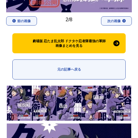
2/8
前の画像
次の画像
劇場版 忍たま乱太郎 ドクタケ忍者隊最強の軍師
画像まとめを見る
元の記事へ戻る