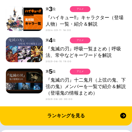
3
第
位
アニメ
『ハイキュー!!』キャラクター（登場
人物）一覧・紹介＆解説
2024-03-11 16:00
4
第
位
アニメ
『鬼滅の刃』呼吸一覧まとめ｜呼吸
法、常中などキーワードを解説
2023-06-15 19:00
5
第
位
アニメ
『鬼滅の刃』十二鬼月（上弦の鬼、下
弦の鬼）メンバーを一覧で紹介＆解説
（登場鬼の情報まとめ）
2023-06-20 00:00
ランキングを見る