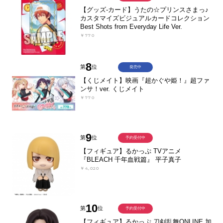
【グッズ-カード】うたの☆プリンスさまっ♪
カスタマイズビジュアルカードコレクション
Best Shots from Everyday Life Ver.
￥770
8
第
位
発売中
【くじメイト】映画『超かぐや姫！』超ファ
ンサ！ver. くじメイト
￥770
9
第
位
予約受付中
【フィギュア】るかっぷ TVアニメ
『BLEACH 千年血戦篇』 平子真子
￥4,020
10
第
位
予約受付中
【フィギュア】るかっぷ 刀剣乱舞ONLINE 加