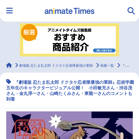
HOME
ランキング
アニメ
声優
ラジオ
みんなの声
グッズ
映画
animateTimes
劇場版 忍たま乱太郎 ドクタケ忍者隊最強の軍師
画像一覧
『劇場版 忍たま乱太郎』忍術学園五年生のキャラクタービジュアル公開！
『劇場版 忍たま乱太郎 ドクタケ忍者隊最強の軍師』忍術学園
マンガ・ラノベ
ゲーム・アプリ
音楽
コスプレ
五年生のキャラクタービジュアル公開！ 小田敏充さん・渋谷茂
さん・金丸淳一さん・山崎たくみさん・東龍一さんのコメントも
到着
2.5次元
配信・Vtuber
トレンド
無料マンガ
最新記事一覧
アニメ記事一覧
声優記事一覧