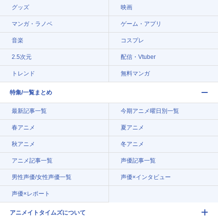
グッズ
映画
マンガ・ラノベ
ゲーム・アプリ
音楽
コスプレ
2.5次元
配信・Vtuber
トレンド
無料マンガ
特集/一覧まとめ
最新記事一覧
今期アニメ曜日別一覧
春アニメ
夏アニメ
秋アニメ
冬アニメ
アニメ記事一覧
声優記事一覧
男性声優/女性声優一覧
声優×インタビュー
声優×レポート
アニメイトタイムズについて