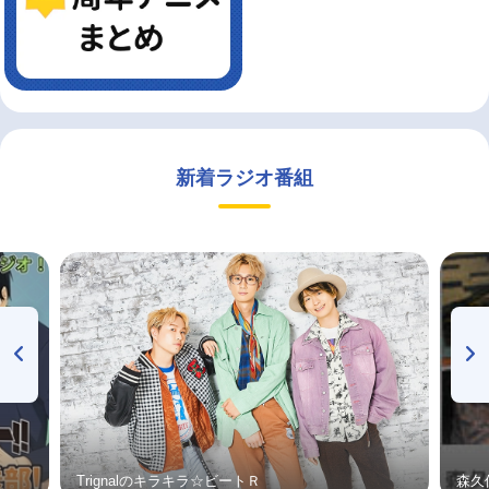
新着ラジオ番組
Trignalのキラキラ☆ビートＲ
森久