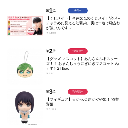
1
第
位
発売中
【くじメイト】今井文也のくじメイトVol.4～
チャラめに見える幼馴染、実は一途で独占欲
が強いんです～
￥1,100
2
第
位
予約受付中
【グッズ-マスコット】あんさんぶるスター
ズ！！ おまんじゅうにぎにぎマスコット ね
くすと2 Hbox
￥770
3
第
位
予約受付中
【フィギュア】るかっぷ 超かぐや姫！ 酒寄
彩葉
￥3,927