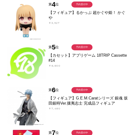
4
第
位
予約受付中
【フィギュア】るかっぷ 超かぐや姫！ かぐ
や
￥3,927
5
第
位
予約受付中
【カセット】アプリゲーム 18TRIP Cassette
#14
￥8,800
6
第
位
予約受付中
【フィギュア】G.E.M.Caratシリーズ 銀魂 坂
田銀時Ver.攘夷志士 完成品フィギュア
￥7,480
7
第
位
予約受付中