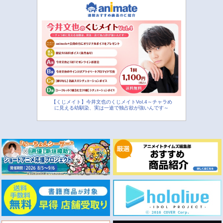
【くじメイト】今井文也のくじメイトVol.4～チャラめ
に見える幼馴染、実は一途で独占欲が強いんです～