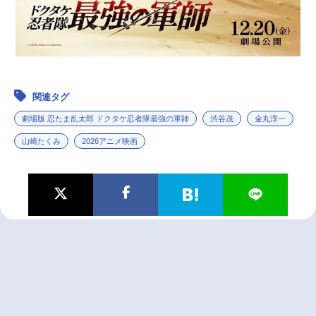
関連タグ
劇場版 忍たま乱太郎 ドクタケ忍者隊最強の軍師
渋谷茂
金丸淳一
山崎たくみ
2026アニメ映画