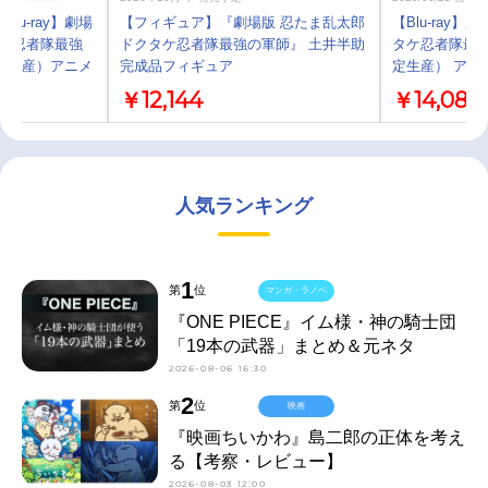
lu-ray】劇場
【フィギュア】『劇場版 忍たま乱太郎
【Blu-ray
タケ忍者隊最強
ドクタケ忍者隊最強の軍師』 土井半助
タケ忍者隊最強
定生産）アニメ
完成品フィギュア
定生産） アニ
￥12,144
￥14,080
人気ランキング
1
第
位
マンガ・ラノベ
『ONE PIECE』イム様・神の騎士団
「19本の武器」まとめ＆元ネタ
2026-08-06 16:30
2
第
位
映画
『映画ちいかわ』島二郎の正体を考え
る【考察・レビュー】
2026-08-03 12:00