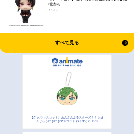
州清光
￥4,301
すべて見る
【グッズ-マスコット】あんさんぶるスターズ！！ おま
んじゅうにぎにぎマスコット ねくすと2 Hbox