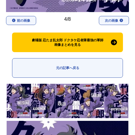
4/8
前の画像
次の画像
劇場版 忍たま乱太郎 ドクタケ忍者隊最強の軍師
画像まとめを見る
元の記事へ戻る