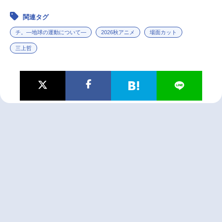
関連タグ
チ。―地球の運動について―
2026秋アニメ
場面カット
三上哲