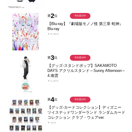
2
第
位
予約受付中
【Blu-ray】『劇場版モノノ怪 第三章 蛇神』
Blu-ray
￥9,900
3
第
位
予約受付中
【グッズ-スタンドポップ】SAKAMOTO
DAYS アクリルスタンド～Sunny Afternoon～
4.南雲
￥2,200
4
第
位
予約受付中
【グッズ-カードコレクション】ディズニー
ツイステッドワンダーランド ランダムカード
コレクション クラブ・ウェアver.
￥400