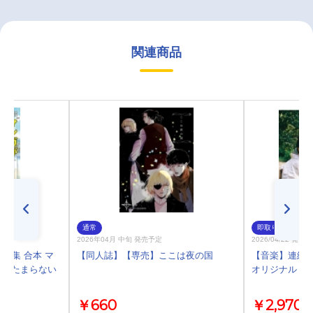
関連商品
通常
即取り
2026年04月 中旬 発売予定
2026/04/22 発売
別編集 合本 マ
【同人誌】【専売】ここは夜の国
【音楽】連続
きでたまらない
オリジナル・サウ
￥660
￥2,970