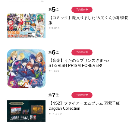
5
第
位
予約受付中
【コミック】魔入りました!入間くん(50) 特装
版
￥3,850
6
第
位
予約受付中
【音楽】うたの☆プリンスさまっ♪
ST☆RISH PRISM FOREVER!
￥1,650
7
第
位
予約受付中
【NS2】ファイアーエムブレム 万紫千紅
Dagdan Collection
￥14,979