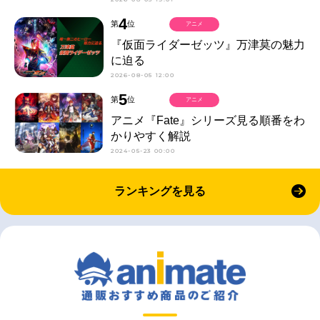
4
第
位
アニメ
『仮面ライダーゼッツ』万津莫の魅力
に迫る
2026-08-05 12:00
5
第
位
アニメ
アニメ『Fate』シリーズ見る順番をわ
かりやすく解説
2024-05-23 00:00
ランキングを見る