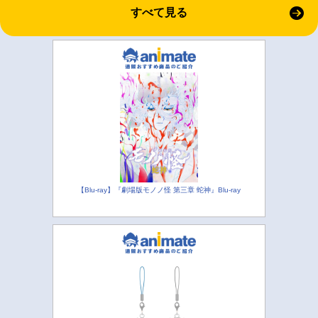
すべて見る
【Blu-ray】『劇場版モノノ怪 第三章 蛇神』Blu-ray