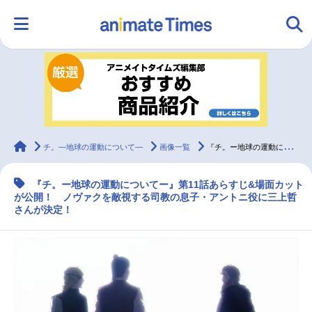
HOME
ランキング
アニメ
声優
ラジオ
みんなの声
グッズ
映画
animateTimes
チ。―地球の運動について―
画像一覧
『チ。ー地球の運動についてー』第11話あらすじ&場面カット
『チ。ー地球の運動についてー』第11話あらすじ&場面カット
マンガ・ラノベ
ゲーム・アプリ
音楽
コスプレ
が公開！ ノヴァクを敵視する司教の息子・アントニ役に三上哲
さんが決定！
2.5次元
配信・Vtuber
トレンド
無料マンガ
最新記事一覧
アニメ記事一覧
声優記事一覧