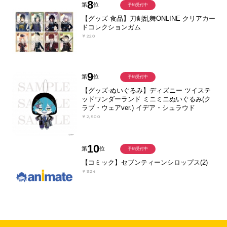
8
第
位
予約受付中
【グッズ-食品】刀剣乱舞ONLINE クリアカー
ドコレクションガム
￥220
9
第
位
予約受付中
【グッズ-ぬいぐるみ】ディズニー ツイステ
ッドワンダーランド ミニミニぬいぐるみ(ク
ラブ・ウェアver.) イデア・シュラウド
￥2,500
10
第
位
予約受付中
【コミック】セブンティーンシロップス(2)
￥924