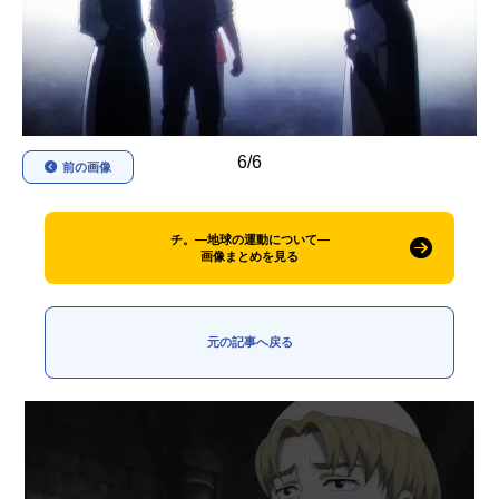
アニメ映画一覧
実写化映画一覧
今期アニメ曜日別一覧
春アニメ
夏アニメ
6/6
前の画像
秋アニメ
冬アニメ
男性声優/女性声優一覧
チ。―地球の運動について―
画像まとめを見る
FOLLOW US
元の記事へ戻る