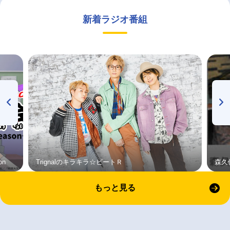
新着ラジオ番組
on
Trignalのキラキラ☆ビートＲ
森久
もっと見る