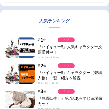
人気ランキング
1
第
位
アニメ
『ハイキュー!!』人気キャラクター投
票受付中！
2026-08-03 17:00
2
第
位
アニメ
『ハイキュー!!』キャラクター（登場
人物）一覧・紹介＆解説
2024-03-11 16:00
3
第
位
アニメ
『無職転生Ⅲ』第7話あらすじ＆場面
カット
2026-08-05 19:01