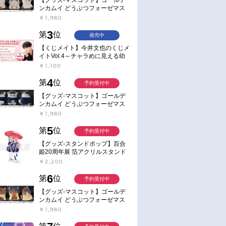
ンカムイ どうぶつフォーゼマス
コット 4.尾形百之助【再販】
￥1,980
3
第
位
発売中
【くじメイト】今井文也のくじメ
イトVol.4～チャラめに見える幼
馴染、実は一途で独占欲が強いん
￥1,100
です～
4
第
位
予約受付中
【グッズ-マスコット】ゴールデ
ンカムイ どうぶつフォーゼマス
コット 5.月島軍曹【再販】
￥1,980
5
第
位
予約受付中
【グッズ-スタンドポップ】百合
姫20周年展 箔アクリルスタンド
E：あおのなち
￥2,200
6
第
位
予約受付中
【グッズ-マスコット】ゴールデ
ンカムイ どうぶつフォーゼマス
コット 6.鯉登少尉【再販】
￥1,980