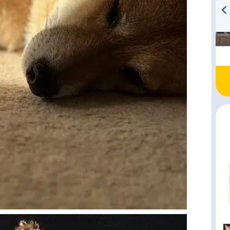
TVアニメ『戦隊大失格』
ハイキュー!! 烏野高校放送部!
radio 大直会 2nd season