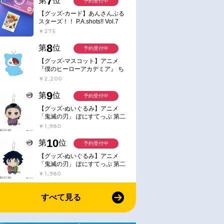
7
第
位
予約受付中
【グッズ-カード】あんさんぶる
スターズ！！ P.A.shots!! Vol.7
Action
￥275
8
第
位
予約受付中
【グッズ-マスコット】アニメ
『僕のヒーローアカデミア』 ち
みけもますこっと 7.轟凍焦
￥2,200
9
第
位
予約受付中
【グッズ-ぬいぐるみ】アニメ
「鬼滅の刃」 ぽにすてっぷ 第二
弾 不死川 玄弥
￥1,980
10
第
位
予約受付中
【グッズ-ぬいぐるみ】アニメ
「鬼滅の刃」 ぽにすてっぷ 第二
弾 冨岡 義勇
￥1,980
すべて見る