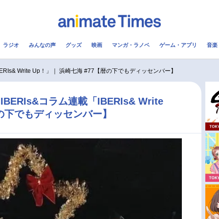
ラジオ
みんなの声
グッズ
映画
マンガ・ラノベ
ゲーム・アプリ
音楽
メ
声優
ラジオ
み
RIs& Write Up！」｜ 浜崎七海 #77【暦の下でもディッセンバー】
コスプレ
2.5次元
配信
RIs&コラム連載「IBERIs& Write
暦の下でもディッセンバー】
アニメ映画一覧
今期アニメ曜日別一覧
実写化映画一覧
春アニメ
男性声優/女性声優一覧
夏アニメ
FOLLOW US