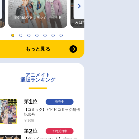
Trignalのキラキラ☆ビートＲ
森久保祥太郎×浪川大輔 つま
みは塩だけ
もっと見る
アニメイト
通販ランキング
1
第
位
発売中
【コミック】ビビビコミック創刊
記念号
￥935
2
第
位
予約受付中
【グッズ-マスコット】ゴールデ