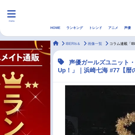
menu
HOME
ランキング
トレンド
アニメ
声優
HOME
ランキング
アニ
animateTimes
IBERIs＆
画像一覧
コラム連載「IBE
マンガ・ラノベ
ゲーム・アプリ
音楽
声優ガールズユニット・IBE
Up！」｜浜崎七海 #77【
最新記事一覧
アニメ記事一覧
声優記事一覧