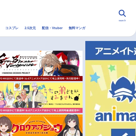
search
コスプレ
2.5次元
配信・Vtuber
無料マンガ
んなの声
グッズ
映画
・Vtuber
トレンド
無料マンガ
秋アニメ
冬アニメ