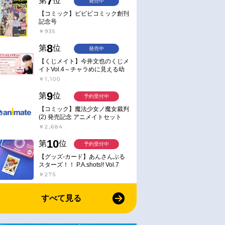
7
第
位
発売中
【コミック】ビビビコミック創刊
記念号
￥935
8
第
位
発売中
【くじメイト】今井文也のくじメ
イトVol.4～チャラめに見える幼
馴染、実は一途で独占欲が強いん
￥1,100
です～
9
第
位
予約受付中
【コミック】魔法少女ノ魔女裁判
(2) 発売記念 アニメイトセット
【アクリルスタンド2種セット購
￥2,684
入用シリアル付き】【完全受注生
産】
10
第
位
予約受付中
【グッズ-カード】あんさんぶる
スターズ！！ P.A.shots!! Vol.7
Action
￥275
すべて見る