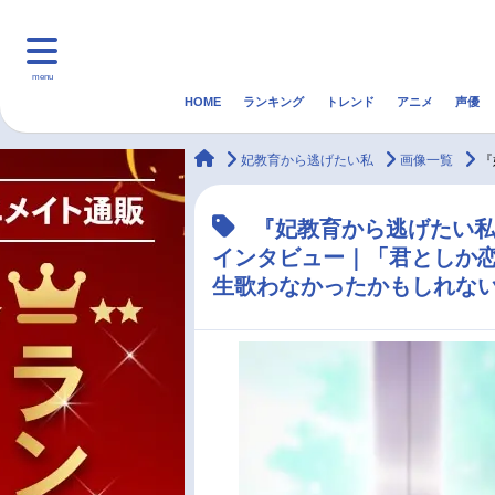
menu
HOME
ランキング
トレンド
アニメ
声優
HOME
ランキング
アニ
animateTimes
妃教育から逃げたい私
画像一覧
『
マンガ・ラノベ
ゲーム・アプリ
音楽
『妃教育から逃げたい私
インタビュー｜「君としか
最新記事一覧
生歌わなかったかもしれない
アニメ記事一覧
声優記事一覧