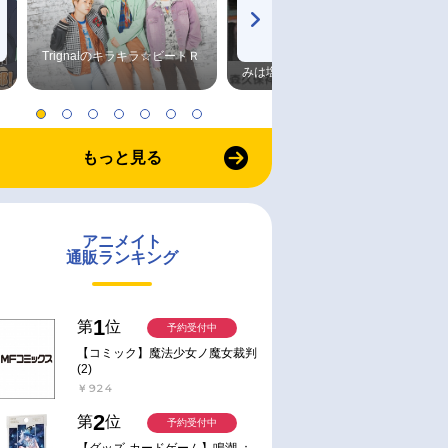
Trignalのキラキラ☆ビートＲ
森久保祥太郎×浪川大輔 つま
みは塩だけ
もっと見る
アニメイト
通販ランキング
1
第
位
予約受付中
【コミック】魔法少女ノ魔女裁判
(2)
￥924
2
第
位
予約受付中
【グッズ-カードゲーム】鳴潮 ：