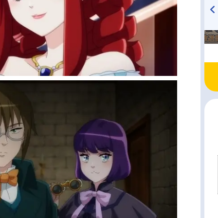
TVアニメ『戦隊大失格』
ハイキュー!! 烏野高校放送部!
radio 大直会 2nd season