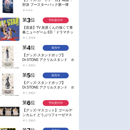
対決 ブースターパック第一弾
【ポイント2倍】
￥440
3
第
位
予約受付中
【音楽】TV 灰原くんの強くて青
春ニューゲーム ED「ドラマチッ
ク逃避行」収録シングル AIM
￥1,999
STAR/愛美【通常盤】
4
第
位
発売中
【グッズ-スタンドポップ】
Dr.STONE アクリルスタンド ホ
ワイマンといっしょver. スタン
￥1,980
リー・スナイダー
5
第
位
発売中
【グッズ-スタンドポップ】
Dr.STONE アクリルスタンド ホ
ワイマンといっしょver. Dr.ゼノ
￥1,980
6
第
位
予約受付中
【グッズ-マスコット】ゴールデ
ンカムイ どうぶつフォーゼマス
コット 4.尾形百之助【再販】
￥1,980