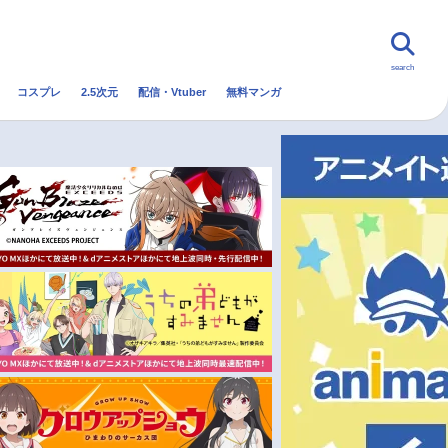
search
コスプレ
2.5次元
配信・Vtuber
無料マンガ
んなの声
グッズ
映画
・Vtuber
トレンド
無料マンガ
秋アニメ
冬アニメ