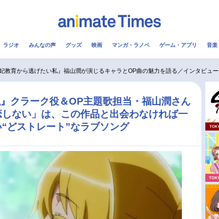
ラジオ
みんなの声
グッズ
映画
マンガ・ラノベ
ゲーム・アプリ
音楽
メ
声優
ラジオ
み
妃教育から逃げたい私』福山潤が演じるキャラとOP曲の魅力を語る／インタビュー
コスプレ
2.5次元
配信
』クラーク役＆OP主題歌担当・福山潤さん
恋しない」は、この作品と出会わなければ一
アニメ映画一覧
今期アニメ曜日別一覧
“どストレート”なラブソング
実写化映画一覧
春アニメ
男性声優/女性声優一覧
夏アニメ
FOLLOW US