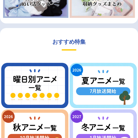
おすすめ特集