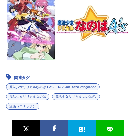
関連タグ
魔法少女リリカルなのは EXCEEDS Gun Blaze Vengeance
魔法少女リリカルなのは
魔法少女リリカルなのはA's
漫画（コミック）