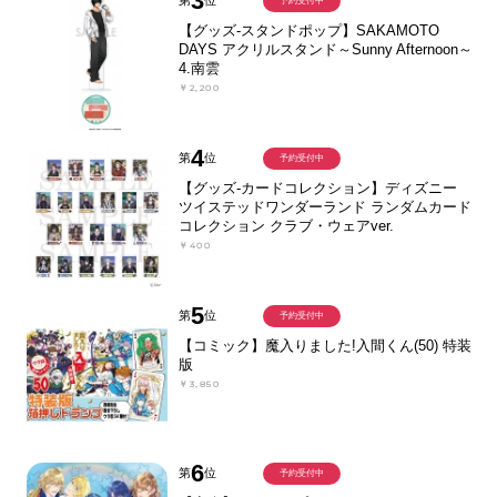
3
第
位
予約受付中
【グッズ-スタンドポップ】SAKAMOTO
DAYS アクリルスタンド～Sunny Afternoon～
4.南雲
￥2,200
4
第
位
予約受付中
【グッズ-カードコレクション】ディズニー
ツイステッドワンダーランド ランダムカード
コレクション クラブ・ウェアver.
￥400
5
第
位
予約受付中
【コミック】魔入りました!入間くん(50) 特装
版
￥3,850
6
第
位
予約受付中