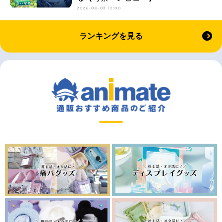
2026-08-03 12:00
ランキングを見る