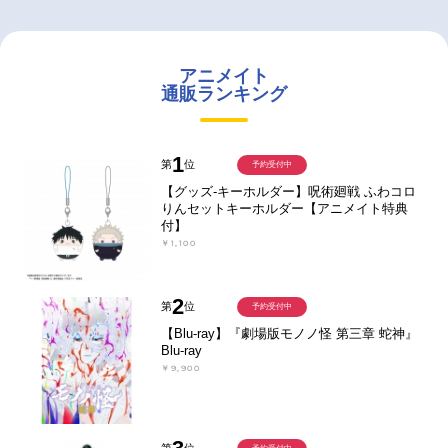
アニメイト
通販ランキング
1
第
位
予約受付中
【グッズ-キーホルダー】呪術廻戦 ふわコロ
りんセットキーホルダー【アニメイト特典
付】
￥1,100
2
第
位
予約受付中
【Blu-ray】『劇場版モノノ怪 第三章 蛇神』
Blu-ray
￥9,900