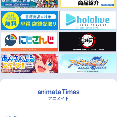
アニメイト