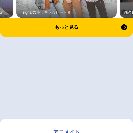
on
Trignalのキラキラ☆ビートＲ
森久
もっと見る
アニメイト