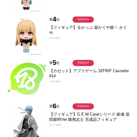
4
第
位
予約受付中
【フィギュア】るかっぷ 超かぐや姫！ かぐ
や
￥3,927
5
第
位
予約受付中
【カセット】アプリゲーム 18TRIP Cassette
#14
￥8,800
6
第
位
予約受付中
【フィギュア】G.E.M.Caratシリーズ 銀魂 坂
田銀時Ver.攘夷志士 完成品フィギュア
￥7,480