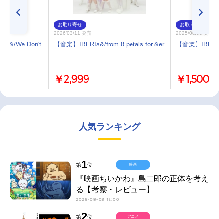
お取り寄せ
お取り寄せ
2026/03/11 発売
2025/08/06 発売
&/We Don't
【音楽】IBERIs&/from 8 petals for &er
【音楽】IBER
￥2,999
￥1,500
人気ランキング
1
第
位
映画
『映画ちいかわ』島二郎の正体を考え
る【考察・レビュー】
2026-08-03 12:00
2
第
位
アニメ