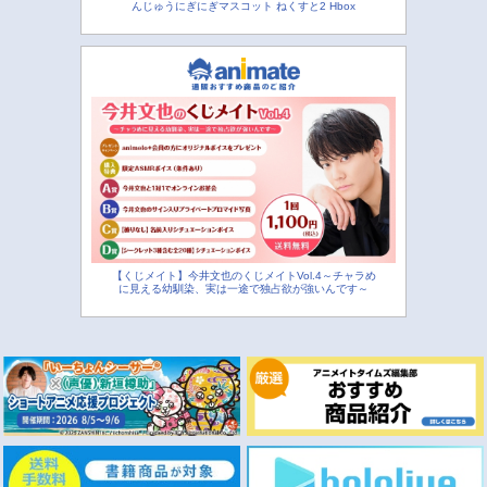
んじゅうにぎにぎマスコット ねくすと2 Hbox
【くじメイト】今井文也のくじメイトVol.4～チャラめ
に見える幼馴染、実は一途で独占欲が強いんです～