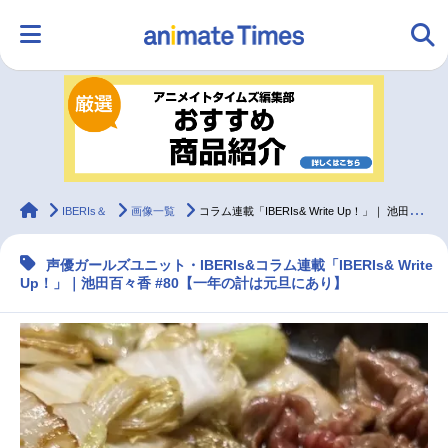
HOME
ランキング
アニメ
声優
ラジオ
みんなの声
グッズ
映画
animateTimes
IBERIs＆
画像一覧
コラム連載「IBERIs& Write Up！」｜ 池田百々香 #80【一年の計は元旦にあり】
声優ガールズユニット・IBERIs&コラム連載「IBERIs& Write
マンガ・ラノベ
ゲーム・アプリ
音楽
コスプレ
Up！」｜池田百々香 #80【一年の計は元旦にあり】
2.5次元
配信・Vtuber
トレンド
無料マンガ
最新記事一覧
アニメ記事一覧
声優記事一覧