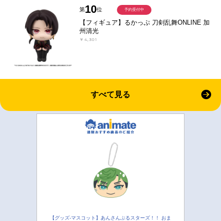
10
第
位
予約受付中
【フィギュア】るかっぷ 刀剣乱舞ONLINE 加
州清光
￥4,301
すべて見る
【グッズ-マスコット】あんさんぶるスターズ！！ おま