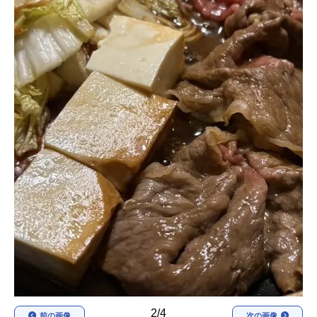
アニメ映画一覧
実写化映画一覧
今期アニメ曜日別一覧
春アニメ
夏アニメ
秋アニメ
冬アニメ
男性声優/女性声優一覧
FOLLOW US
2/4
前の画像
次の画像