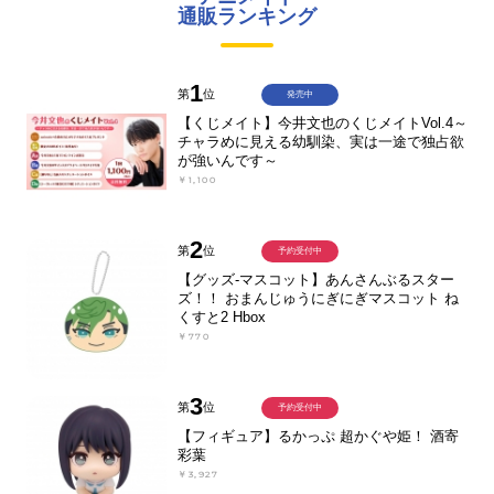
通販ランキング
1
第
位
発売中
【くじメイト】今井文也のくじメイトVol.4～
チャラめに見える幼馴染、実は一途で独占欲
が強いんです～
￥1,100
2
第
位
予約受付中
【グッズ-マスコット】あんさんぶるスター
ズ！！ おまんじゅうにぎにぎマスコット ね
くすと2 Hbox
￥770
3
第
位
予約受付中
【フィギュア】るかっぷ 超かぐや姫！ 酒寄
彩葉
￥3,927