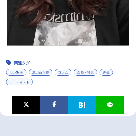
関連タグ
IBERIs＆
池田百々香
コラム
企画・特集
声優
アーティスト