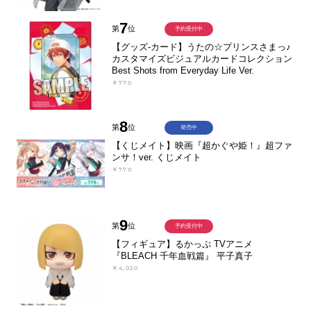
7
第
位
予約受付中
【グッズ-カード】うたの☆プリンスさまっ♪
カスタマイズビジュアルカードコレクション
Best Shots from Everyday Life Ver.
￥770
8
第
位
発売中
【くじメイト】映画『超かぐや姫！』超ファ
ンサ！ver. くじメイト
￥770
9
第
位
予約受付中
【フィギュア】るかっぷ TVアニメ
『BLEACH 千年血戦篇』 平子真子
￥4,020