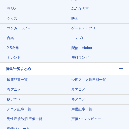
ラジオ
みんなの声
グッズ
映画
マンガ・ラノベ
ゲーム・アプリ
音楽
コスプレ
2.5次元
配信・Vtuber
トレンド
無料マンガ
特集/一覧まとめ
最新記事一覧
今期アニメ曜日別一覧
春アニメ
夏アニメ
秋アニメ
冬アニメ
アニメ記事一覧
声優記事一覧
男性声優/女性声優一覧
声優×インタビュー
声優×レポート