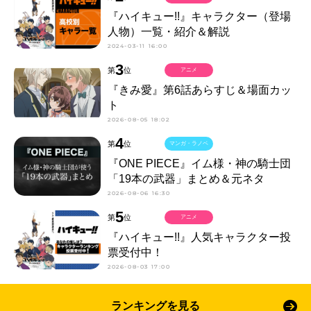
『ハイキュー!!』キャラクター（登場
人物）一覧・紹介＆解説
2024-03-11 16:00
3
第
位
アニメ
『きみ愛』第6話あらすじ＆場面カッ
ト
2026-08-05 18:02
4
第
位
マンガ・ラノベ
『ONE PIECE』イム様・神の騎士団
「19本の武器」まとめ＆元ネタ
2026-08-06 16:30
5
第
位
アニメ
『ハイキュー!!』人気キャラクター投
票受付中！
2026-08-03 17:00
ランキングを見る