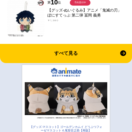
10
第
位
予約受付中
【グッズ-ぬいぐるみ】アニメ「鬼滅の刃」
ぽにすてっぷ 第二弾 冨岡 義勇
￥1,980
すべて見る
【グッズ-マスコット】ゴールデンカムイ どうぶつフォ
ーゼマスコット 4.尾形百之助【再販】