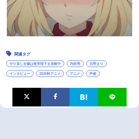
関連タグ
やり直し令嬢は竜帝陛下を攻略中
内田秀
日野まり
インタビュー
2026秋アニメ
アニメ
声優