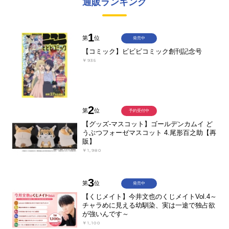
通販ランキング
1
第
位
発売中
【コミック】ビビビコミック創刊記念号
￥935
2
第
位
予約受付中
【グッズ-マスコット】ゴールデンカムイ ど
うぶつフォーゼマスコット 4.尾形百之助【再
販】
￥1,980
3
第
位
発売中
【くじメイト】今井文也のくじメイトVol.4～
チャラめに見える幼馴染、実は一途で独占欲
が強いんです～
￥1,100