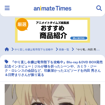
HOME
ランキング
アニメ
声優
ラジオ
みんなの声
グッズ
映画
animateTimes
やり直し令嬢は竜帝陛下を攻略中
画像一覧
『やり竜』内田 秀＆日野まりが特に印象深かったエピソードとは／インタビュー
『やり直し令嬢は竜帝陛下を攻略中』Blu-ray＆DVD BOX発売
マンガ・ラノベ
ゲーム・アプリ
音楽
コスプレ
記念インタビュー｜ジルが槍を折ったシーンや、カミラ・ジー
ク・ロレンスの会話など、印象深かったエピソードを内田 秀さん
＆日野まりさんが振り返る
2.5次元
配信・Vtuber
トレンド
無料マンガ
最新記事一覧
アニメ記事一覧
声優記事一覧