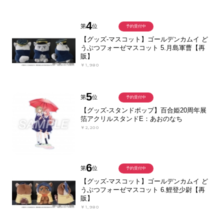
4
第
位
予約受付中
【グッズ-マスコット】ゴールデンカムイ ど
うぶつフォーゼマスコット 5.月島軍曹【再
販】
￥1,980
5
第
位
予約受付中
【グッズ-スタンドポップ】百合姫20周年展
箔アクリルスタンドE：あおのなち
￥2,200
6
第
位
予約受付中
【グッズ-マスコット】ゴールデンカムイ ど
うぶつフォーゼマスコット 6.鯉登少尉【再
販】
￥1,980