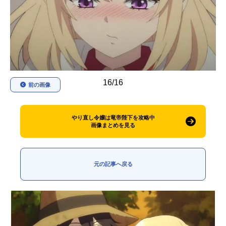
アニメ映画一覧
実写化映画一覧
今期アニメ曜日別一覧
春アニメ
夏アニメ
16/16
秋アニメ
冬アニメ
前の画像
男性声優/女性声優一覧
やり直し令嬢は竜帝陛下を攻略中
画像まとめを見る
FOLLOW US
元の記事へ戻る