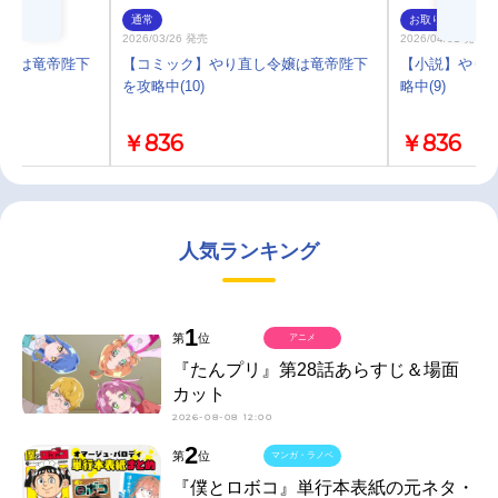
通常
お取り寄せ
2026/03/26 発売
2026/04/01 発売
令嬢は竜帝陛下
【コミック】やり直し令嬢は竜帝陛下
【小説】やり
を攻略中(10)
略中(9)
￥836
￥836
人気ランキング
1
第
位
アニメ
『たんプリ』第28話あらすじ＆場面
カット
2026-08-08 12:00
2
第
位
マンガ・ラノベ
『僕とロボコ』単行本表紙の元ネタ・