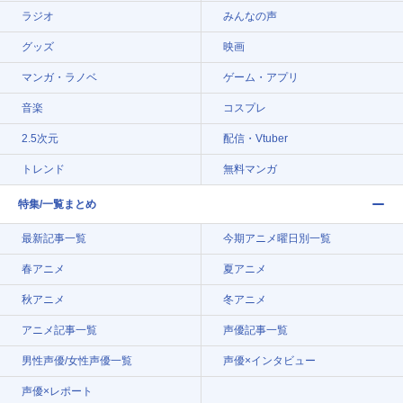
ラジオ
みんなの声
グッズ
映画
マンガ・ラノベ
ゲーム・アプリ
音楽
コスプレ
2.5次元
配信・Vtuber
トレンド
無料マンガ
特集/一覧まとめ
最新記事一覧
今期アニメ曜日別一覧
春アニメ
夏アニメ
秋アニメ
冬アニメ
アニメ記事一覧
声優記事一覧
男性声優/女性声優一覧
声優×インタビュー
声優×レポート