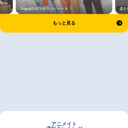
Trignalのキラキラ☆ビートＲ
森久
もっと見る
アニメイト