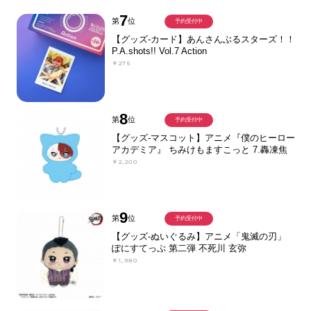
7
第
位
予約受付中
【グッズ-カード】あんさんぶるスターズ！！
P.A.shots!! Vol.7 Action
￥275
8
第
位
予約受付中
【グッズ-マスコット】アニメ『僕のヒーロー
アカデミア』 ちみけもますこっと 7.轟凍焦
￥2,200
9
第
位
予約受付中
【グッズ-ぬいぐるみ】アニメ「鬼滅の刃」
ぽにすてっぷ 第二弾 不死川 玄弥
￥1,980