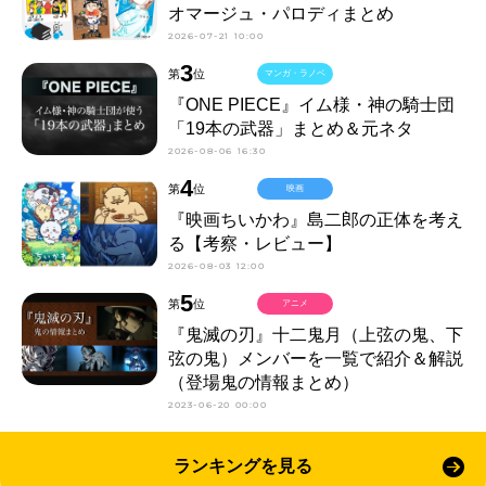
オマージュ・パロディまとめ
2026-07-21 10:00
3
第
位
マンガ・ラノベ
『ONE PIECE』イム様・神の騎士団
「19本の武器」まとめ＆元ネタ
2026-08-06 16:30
4
第
位
映画
『映画ちいかわ』島二郎の正体を考え
る【考察・レビュー】
2026-08-03 12:00
5
第
位
アニメ
『鬼滅の刃』十二鬼月（上弦の鬼、下
弦の鬼）メンバーを一覧で紹介＆解説
（登場鬼の情報まとめ）
2023-06-20 00:00
ランキングを見る