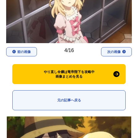
アニメ映画一覧
実写化映画一覧
今期アニメ曜日別一覧
春アニメ
夏アニメ
4/16
秋アニメ
冬アニメ
前の画像
次の画像
男性声優/女性声優一覧
やり直し令嬢は竜帝陛下を攻略中
画像まとめを見る
FOLLOW US
元の記事へ戻る