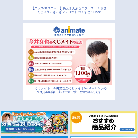
【グッズ-マスコット】あんさんぶるスターズ！！ おま
んじゅうにぎにぎマスコット ねくすと2 Hbox
【くじメイト】今井文也のくじメイトVol.4～チャラめ
に見える幼馴染、実は一途で独占欲が強いんです～