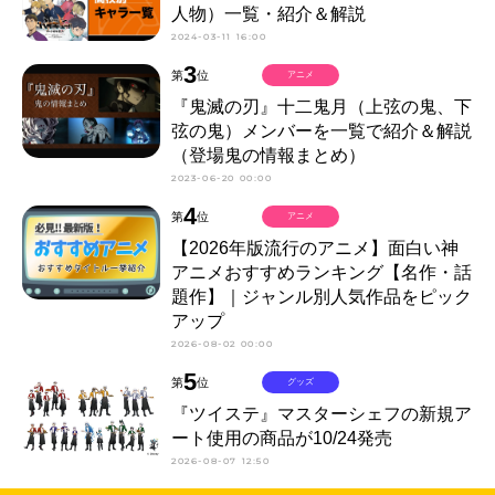
人物）一覧・紹介＆解説
2024-03-11 16:00
3
第
位
アニメ
『鬼滅の刃』十二鬼月（上弦の鬼、下
弦の鬼）メンバーを一覧で紹介＆解説
（登場鬼の情報まとめ）
2023-06-20 00:00
4
第
位
アニメ
【2026年版流行のアニメ】面白い神
アニメおすすめランキング【名作・話
題作】｜ジャンル別人気作品をピック
アップ
2026-08-02 00:00
5
第
位
グッズ
『ツイステ』マスターシェフの新規ア
ート使用の商品が10/24発売
2026-08-07 12:50