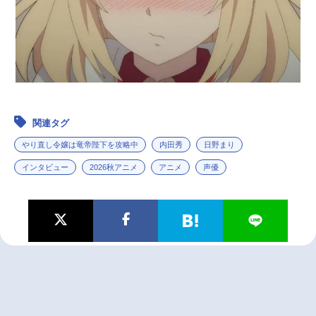
関連タグ
やり直し令嬢は竜帝陛下を攻略中
内田秀
日野まり
インタビュー
2026秋アニメ
アニメ
声優