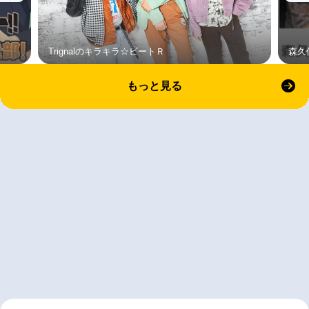
Trignalのキラキラ☆ビートＲ
森久
もっと見る