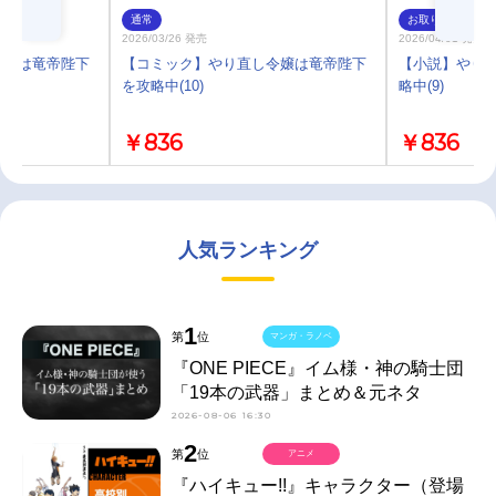
通常
お取り寄せ
2026/03/26 発売
2026/04/01 発売
令嬢は竜帝陛下
【コミック】やり直し令嬢は竜帝陛下
【小説】やり
を攻略中(10)
略中(9)
￥836
￥836
人気ランキング
1
第
位
マンガ・ラノベ
『ONE PIECE』イム様・神の騎士団
「19本の武器」まとめ＆元ネタ
2026-08-06 16:30
2
第
位
アニメ
『ハイキュー!!』キャラクター（登場