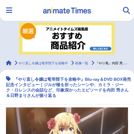
HOME
ランキング
アニメ
声優
ラジオ
みんなの声
グッズ
映画
animateTimes
やり直し令嬢は竜帝陛下を攻略中
画像一覧
『やり竜』内田 秀＆日野まりが特に印象深かったエピソードとは／インタビュー
『やり直し令嬢は竜帝陛下を攻略中』Blu-ray＆DVD BOX発売
マンガ・ラノベ
ゲーム・アプリ
音楽
コスプレ
記念インタビュー｜ジルが槍を折ったシーンや、カミラ・ジー
ク・ロレンスの会話など、印象深かったエピソードを内田 秀さん
＆日野まりさんが振り返る
2.5次元
配信・Vtuber
トレンド
無料マンガ
最新記事一覧
アニメ記事一覧
声優記事一覧