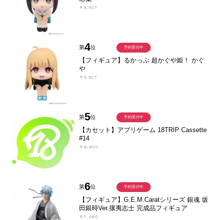
￥3,927
4
第
位
予約受付中
【フィギュア】るかっぷ 超かぐや姫！ かぐ
や
￥3,927
5
第
位
予約受付中
【カセット】アプリゲーム 18TRIP Cassette
#14
￥8,800
6
第
位
予約受付中
【フィギュア】G.E.M.Caratシリーズ 銀魂 坂
田銀時Ver.攘夷志士 完成品フィギュア
￥7,480