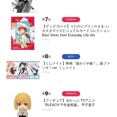
7
第
位
予約受付中
【グッズ-カード】うたの☆プリンスさまっ♪
カスタマイズビジュアルカードコレクション
Best Shots from Everyday Life Ver.
￥770
8
第
位
発売中
【くじメイト】映画『超かぐや姫！』超ファ
ンサ！ver. くじメイト
￥770
9
第
位
予約受付中
【フィギュア】るかっぷ TVアニメ
『BLEACH 千年血戦篇』 平子真子
￥4,020