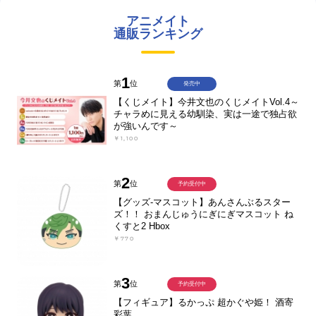
アニメイト
通販ランキング
1
第
位
発売中
【くじメイト】今井文也のくじメイトVol.4～
チャラめに見える幼馴染、実は一途で独占欲
が強いんです～
￥1,100
2
第
位
予約受付中
【グッズ-マスコット】あんさんぶるスター
ズ！！ おまんじゅうにぎにぎマスコット ね
くすと2 Hbox
￥770
3
第
位
予約受付中
【フィギュア】るかっぷ 超かぐや姫！ 酒寄
彩葉