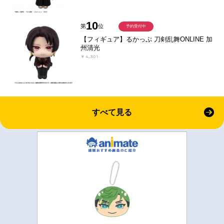
10
第
位
予約受付中
【フィギュア】るかっぷ 刀剣乱舞ONLINE 加
州清光
￥4,301
すべて見る