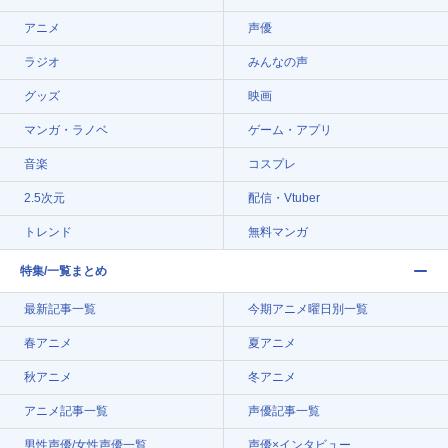
アニメ
声優
ラジオ
みんなの声
グッズ
映画
マンガ・ラノベ
ゲーム・アプリ
音楽
コスプレ
2.5次元
配信・Vtuber
トレンド
無料マンガ
特集/一覧まとめ
最新記事一覧
今期アニメ曜日別一覧
春アニメ
夏アニメ
秋アニメ
冬アニメ
アニメ記事一覧
声優記事一覧
男性声優/女性声優一覧
声優×インタビュー