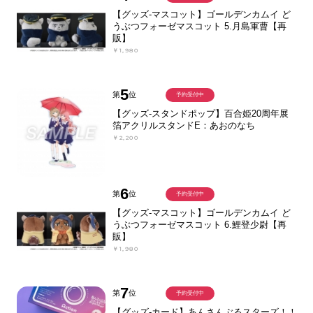
【グッズ-マスコット】ゴールデンカムイ ど
うぶつフォーゼマスコット 5.月島軍曹【再
販】
￥1,980
5
第
位
予約受付中
【グッズ-スタンドポップ】百合姫20周年展
箔アクリルスタンドE：あおのなち
￥2,200
6
第
位
予約受付中
【グッズ-マスコット】ゴールデンカムイ ど
うぶつフォーゼマスコット 6.鯉登少尉【再
販】
￥1,980
7
第
位
予約受付中
【グッズ-カード】あんさんぶるスターズ！！