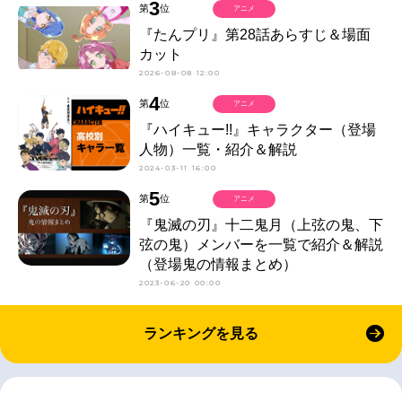
3
第
位
アニメ
『たんプリ』第28話あらすじ＆場面
カット
2026-08-08 12:00
4
第
位
アニメ
『ハイキュー!!』キャラクター（登場
人物）一覧・紹介＆解説
2024-03-11 16:00
5
第
位
アニメ
『鬼滅の刃』十二鬼月（上弦の鬼、下
弦の鬼）メンバーを一覧で紹介＆解説
（登場鬼の情報まとめ）
2023-06-20 00:00
ランキングを見る