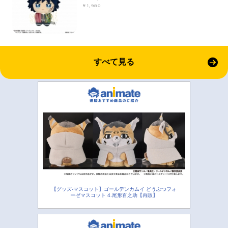
￥1,980
すべて見る
【グッズ-マスコット】ゴールデンカムイ どうぶつフォ
ーゼマスコット 4.尾形百之助【再販】