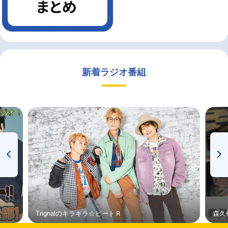
新着ラジオ番組
Trignalのキラキラ☆ビートＲ
森久