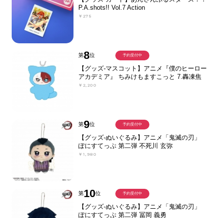
P.A.shots!! Vol.7 Action
￥275
8
第
位
予約受付中
【グッズ-マスコット】アニメ『僕のヒーロー
アカデミア』 ちみけもますこっと 7.轟凍焦
￥2,200
9
第
位
予約受付中
【グッズ-ぬいぐるみ】アニメ「鬼滅の刃」
ぽにすてっぷ 第二弾 不死川 玄弥
￥1,980
10
第
位
予約受付中
【グッズ-ぬいぐるみ】アニメ「鬼滅の刃」
ぽにすてっぷ 第二弾 冨岡 義勇