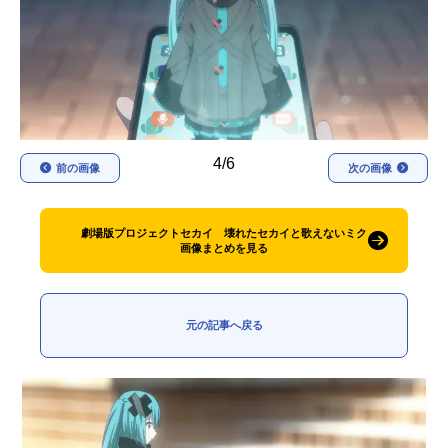
アニメ映画一覧
実写化映画一覧
今期アニメ曜日別一覧
春アニメ
夏アニメ
4/6
秋アニメ
冬アニメ
前の画像
次の画像
男性声優/女性声優一覧
劇場版プロジェクトセカイ 壊れたセカイと歌えないミク
画像まとめを見る
FOLLOW US
元の記事へ戻る