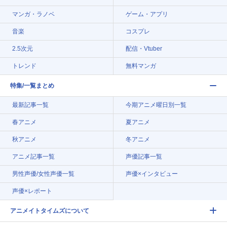
マンガ・ラノベ
ゲーム・アプリ
音楽
コスプレ
2.5次元
配信・Vtuber
トレンド
無料マンガ
特集/一覧まとめ
最新記事一覧
今期アニメ曜日別一覧
春アニメ
夏アニメ
秋アニメ
冬アニメ
アニメ記事一覧
声優記事一覧
男性声優/女性声優一覧
声優×インタビュー
声優×レポート
アニメイトタイムズについて