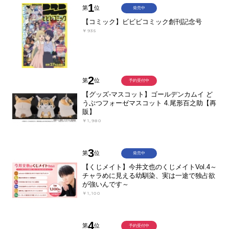
1
第
位
発売中
【コミック】ビビビコミック創刊記念号
￥935
2
第
位
予約受付中
【グッズ-マスコット】ゴールデンカムイ ど
うぶつフォーゼマスコット 4.尾形百之助【再
販】
￥1,980
3
第
位
発売中
【くじメイト】今井文也のくじメイトVol.4～
チャラめに見える幼馴染、実は一途で独占欲
が強いんです～
￥1,100
4
第
位
予約受付中