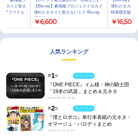
たセカイと歌え
【Blu-ray】劇場版プロジェクトセカイ
壊れたセカイと歌
クリアファイル
壊れたセカイと歌えないミク Blu-ray
特装限定版
通常版
￥6,600
￥16,500
人気ランキング
1
第
位
マンガ・ラノベ
『ONE PIECE』イム様・神の騎士団
「19本の武器」まとめ＆元ネタ
2026-08-06 16:30
2
第
位
マンガ・ラノベ
『僕とロボコ』単行本表紙の元ネタ・
オマージュ・パロディまとめ
2026-07-21 10:00