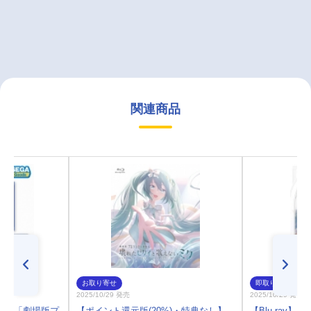
関連商品
お取り寄せ
即取り
2025/10/29 発売
2025/10/29 発売
ル】「劇場版プ
【ポイント還元版(20%)・特典なし】
【Blu-ray