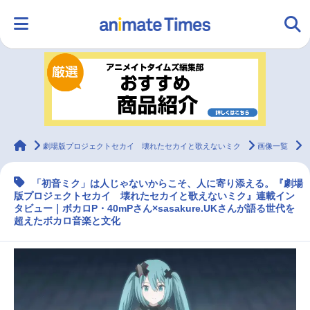
HOME
ランキング
アニメ
声優
ラジオ
みんなの声
グッズ
映画
animateTimes
劇場版プロジェクトセカイ 壊れたセカイと歌えないミク
画像一覧
「初音ミク」は人じゃないからこそ、人に寄り添える。『劇場
マンガ・ラノベ
ゲーム・アプリ
音楽
コスプレ
版プロジェクトセカイ 壊れたセカイと歌えないミク』連載イン
タビュー｜ボカロP・40mPさん×sasakure.UKさんが語る世代を
超えたボカロ音楽と文化
2.5次元
配信・Vtuber
トレンド
無料マンガ
最新記事一覧
アニメ記事一覧
声優記事一覧