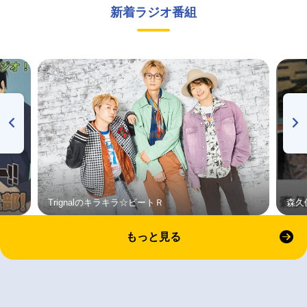
新着ラジオ番組
Trignalのキラキラ☆ビートＲ
森久
もっと見る