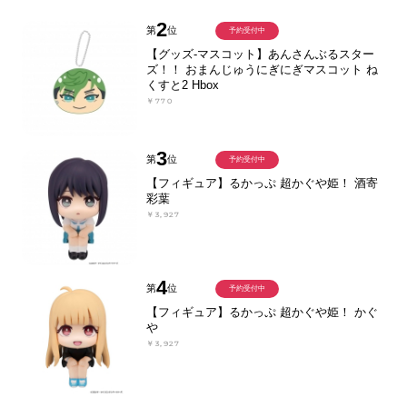
2
第
位
予約受付中
【グッズ-マスコット】あんさんぶるスター
ズ！！ おまんじゅうにぎにぎマスコット ね
くすと2 Hbox
￥770
3
第
位
予約受付中
【フィギュア】るかっぷ 超かぐや姫！ 酒寄
彩葉
￥3,927
4
第
位
予約受付中
【フィギュア】るかっぷ 超かぐや姫！ かぐ
や
￥3,927