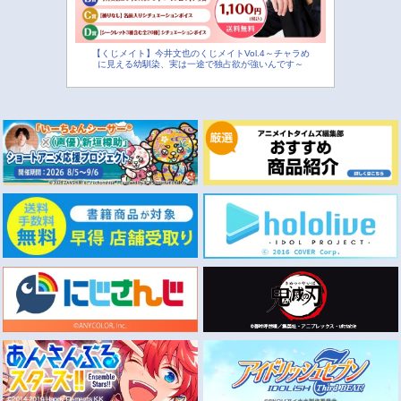
【くじメイト】今井文也のくじメイトVol.4～チャラめ
に見える幼馴染、実は一途で独占欲が強いんです～