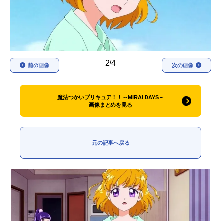
アニメ映画一覧
実写化映画一覧
今期アニメ曜日別一覧
春アニメ
夏アニメ
2/4
前の画像
次の画像
秋アニメ
冬アニメ
魔法つかいプリキュア！！～MIRAI DAYS～
男性声優/女性声優一覧
画像まとめを見る
FOLLOW US
元の記事へ戻る