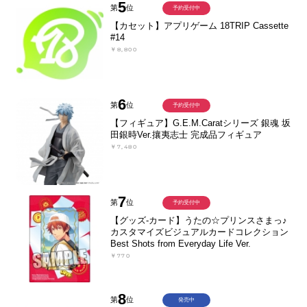
5
第
位
予約受付中
【カセット】アプリゲーム 18TRIP Cassette
#14
￥8,800
6
第
位
予約受付中
【フィギュア】G.E.M.Caratシリーズ 銀魂 坂
田銀時Ver.攘夷志士 完成品フィギュア
￥7,480
7
第
位
予約受付中
【グッズ-カード】うたの☆プリンスさまっ♪
カスタマイズビジュアルカードコレクション
Best Shots from Everyday Life Ver.
￥770
8
第
位
発売中