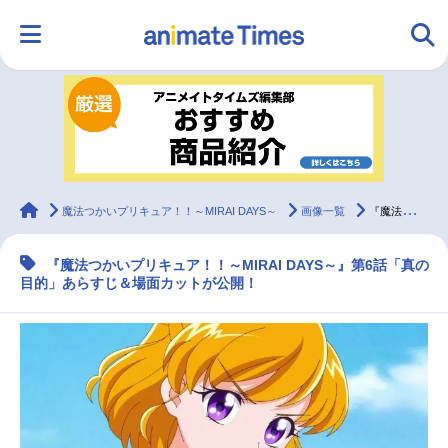
HOME
ランキング
アニメ
声優
ラジオ
みんなの声
グッズ
映画
animateTimes
魔法つかいプリキュア！！～MIRAI DAYS～
画像一覧
『魔法つかいプリキュア！！～MIRAI DAYS～』第6話あらすじ＆場面カット
『魔法つかいプリキュア！！～MIRAI DAYS～』第6話「真の
マンガ・ラノベ
ゲーム・アプリ
音楽
コスプレ
目的」あらすじ＆場面カットが公開！
2.5次元
配信・Vtuber
トレンド
無料マンガ
最新記事一覧
アニメ記事一覧
声優記事一覧