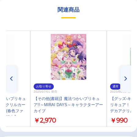
関連商品
お取り寄せ
通常
2025/07/01 発売
2025/04/05 発売
つかいプリキュ
【その他(書籍)】魔法つかいプリキュ
【グッズ-キー
S～ アクリルカー
ア!!～MIRAI DAYS～キャラクターアー
リキュア！！～M
ルン(春色ファ
カイブ
デカアクリルキ
先行販売】
は&モフルン(
￥2,970
￥990
メイト先行販