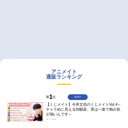
アニメイト
通販ランキング
1
第
位
発売中
【くじメイト】今井文也のくじメイトVol.4～
チャラめに見える幼馴染、実は一途で独占欲
が強いんです～
￥1,100