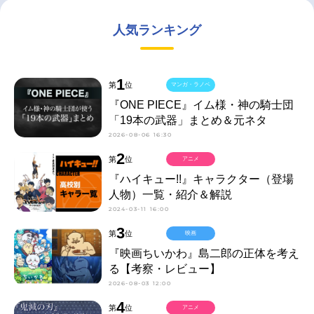
人気ランキング
1
第
位
マンガ・ラノベ
『ONE PIECE』イム様・神の騎士団
「19本の武器」まとめ＆元ネタ
2026-08-06 16:30
2
第
位
アニメ
『ハイキュー!!』キャラクター（登場
人物）一覧・紹介＆解説
2024-03-11 16:00
3
第
位
映画
『映画ちいかわ』島二郎の正体を考え
る【考察・レビュー】
2026-08-03 12:00
4
第
位
アニメ