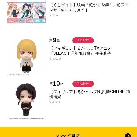
【くじメイト】映画『超かぐや姫！』超ファ
ンサ！ver. くじメイト
￥770
9
第
位
予約受付中
【フィギュア】るかっぷ TVアニメ
『BLEACH 千年血戦篇』 平子真子
￥4,020
10
第
位
予約受付中
【フィギュア】るかっぷ 刀剣乱舞ONLINE 加
州清光
￥4,301
すべて見る