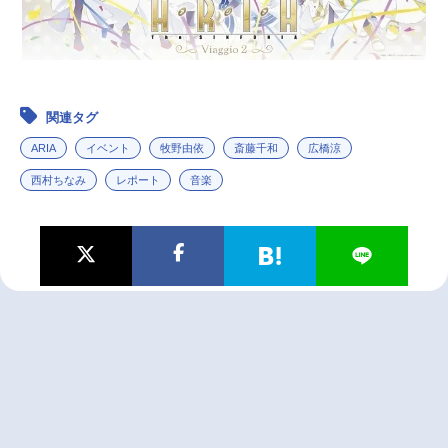
関連タグ
ARIA
イベント
牧野由依
斎藤千和
広橋涼
西村ちなみ
レポート
音楽