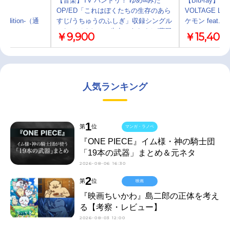
e
【音楽】TV バンドリ！ ゆめ∞みた
【Blu-ray】「
NAL
OP/ED「これはぼくたちの生存のあら
VOLTAGE Liv
l edition-（通
すじ/うちゅうのふしぎ」収録シングル
ケモン feat.
これはぼくたちの生存のあらすじ/夢限
￥9,900
￥15,400
大みゅーたいぷ【Blu-ray付生産限定
盤】
人気ランキング
1
第
位
マンガ・ラノベ
『ONE PIECE』イム様・神の騎士団
「19本の武器」まとめ＆元ネタ
2026-08-06 16:30
2
第
位
映画
『映画ちいかわ』島二郎の正体を考え
る【考察・レビュー】
2026-08-03 12:00