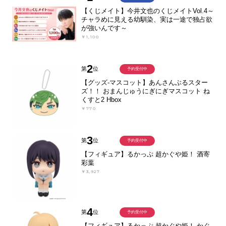
【くじメイト】今井文也のくじメイトVol.4～
チャラめに見える幼馴染、実は一途で独占欲
が強いんです～
￥1,100
2
第
位
予約受付中
【グッズ-マスコット】あんさんぶるスター
ズ！！ おまんじゅうにぎにぎマスコット ね
くすと2 Hbox
￥770
3
第
位
予約受付中
【フィギュア】るかっぷ 超かぐや姫！ 酒寄
彩葉
￥3,927
4
第
位
予約受付中
【フィギュア】るかっぷ 超かぐや姫！ かぐ