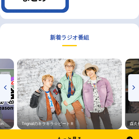
新着ラジオ番組
on
Trignalのキラキラ☆ビートＲ
森久