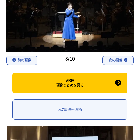
アニメ映画一覧
実写化映画一覧
今期アニメ曜日別一覧
春アニメ
夏アニメ
秋アニメ
冬アニメ
8/10
前の画像
次の画像
男性声優/女性声優一覧
FOLLOW US
ARIA
画像まとめを見る
元の記事へ戻る