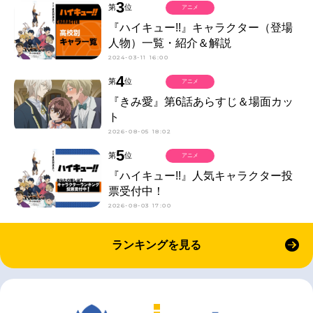
3
第
位
アニメ
『ハイキュー!!』キャラクター（登場
人物）一覧・紹介＆解説
2024-03-11 16:00
4
第
位
アニメ
『きみ愛』第6話あらすじ＆場面カッ
ト
2026-08-05 18:02
5
第
位
アニメ
『ハイキュー!!』人気キャラクター投
票受付中！
2026-08-03 17:00
ランキングを見る