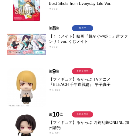
Best Shots from Everyday Life Ver.
￥770
8
第
位
発売中
【くじメイト】映画『超かぐや姫！』超ファ
ンサ！ver. くじメイト
￥770
9
第
位
予約受付中
【フィギュア】るかっぷ TVアニメ
『BLEACH 千年血戦篇』 平子真子
￥4,020
10
第
位
予約受付中
【フィギュア】るかっぷ 刀剣乱舞ONLINE 加
州清光
￥4,301