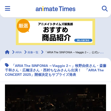
HOME
ランキング
アニメ
声優
ラジオ
みんなの声
グッズ
映画
animateTimes
ARIA
画像一覧
「ARIA The SINFONIA ～Viaggio 2～」公式レポート！
「ARIA The SINFONIA ～Viaggio 2～」牧野由依さん・斎藤
マンガ・ラノベ
ゲーム・アプリ
音楽
コスプレ
千和さん・広橋涼さん・西村ちなみさんら出演！ 「ARIA The
CONCERT 2025」開催決定もサプライズ発表
2.5次元
配信・Vtuber
トレンド
無料マンガ
最新記事一覧
アニメ記事一覧
声優記事一覧