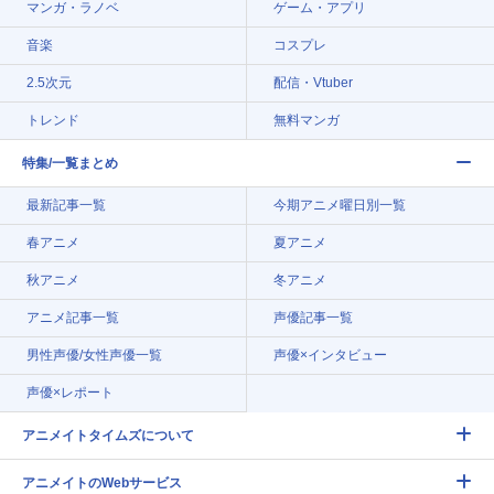
マンガ・ラノベ
ゲーム・アプリ
音楽
コスプレ
2.5次元
配信・Vtuber
トレンド
無料マンガ
特集/一覧まとめ
最新記事一覧
今期アニメ曜日別一覧
春アニメ
夏アニメ
秋アニメ
冬アニメ
アニメ記事一覧
声優記事一覧
男性声優/女性声優一覧
声優×インタビュー
声優×レポート
アニメイトタイムズについて
アニメイトのWebサービス