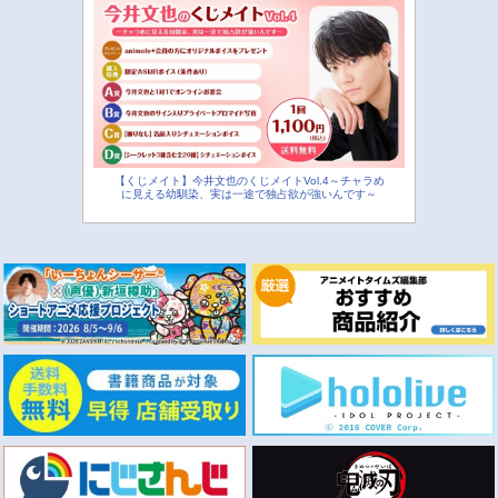
【くじメイト】今井文也のくじメイトVol.4～チャラめ
に見える幼馴染、実は一途で独占欲が強いんです～