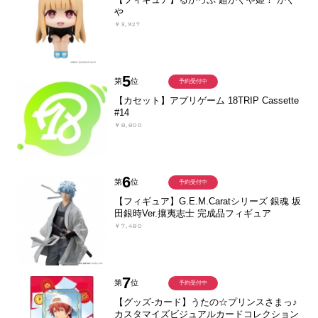
や
￥3,927
5
第
位
予約受付中
【カセット】アプリゲーム 18TRIP Cassette
#14
￥8,800
6
第
位
予約受付中
【フィギュア】G.E.M.Caratシリーズ 銀魂 坂
田銀時Ver.攘夷志士 完成品フィギュア
￥7,480
7
第
位
予約受付中
【グッズ-カード】うたの☆プリンスさまっ♪
カスタマイズビジュアルカードコレクション