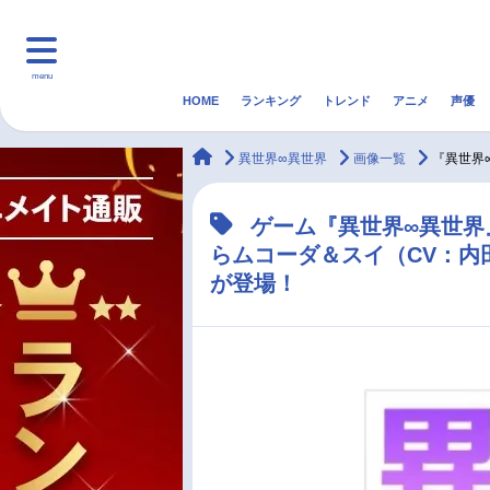
menu
HOME
ランキング
トレンド
アニメ
声優
HOME
ランキング
アニ
animateTimes
異世界∞異世界
画像一覧
『異世界
マンガ・ラノベ
ゲーム・アプリ
音楽
ゲーム『異世界∞異世界
らムコーダ＆スイ（CV：内
最新記事一覧
が登場！
アニメ記事一覧
声優記事一覧