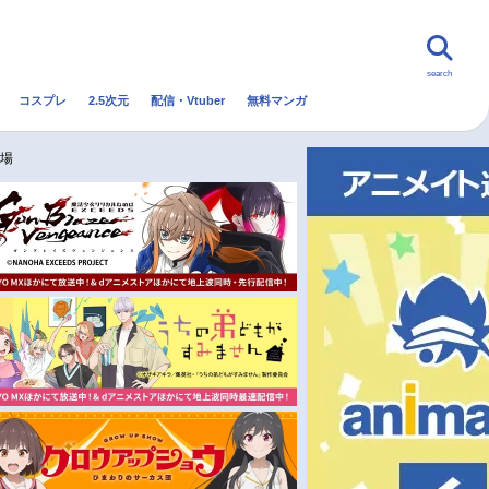
search
コスプレ
2.5次元
配信・Vtuber
無料マンガ
んなの声
グッズ
映画
登場
・Vtuber
トレンド
無料マンガ
秋アニメ
冬アニメ