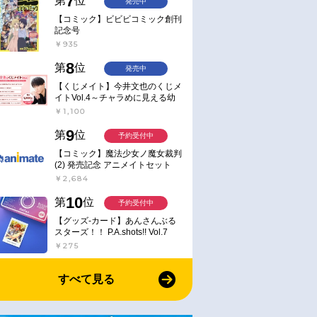
7
第
位
発売中
【コミック】ビビビコミック創刊
記念号
￥935
8
第
位
発売中
【くじメイト】今井文也のくじメ
イトVol.4～チャラめに見える幼
馴染、実は一途で独占欲が強いん
￥1,100
です～
9
第
位
予約受付中
【コミック】魔法少女ノ魔女裁判
(2) 発売記念 アニメイトセット
【アクリルスタンド2種セット購
￥2,684
入用シリアル付き】【完全受注生
産】
10
第
位
予約受付中
【グッズ-カード】あんさんぶる
スターズ！！ P.A.shots!! Vol.7
Action
￥275
すべて見る