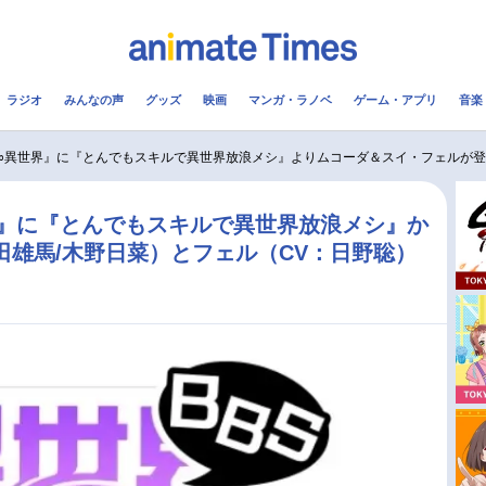
ラジオ
みんなの声
グッズ
映画
マンガ・ラノベ
ゲーム・アプリ
音楽
メ
声優
ラジオ
み
∞異世界』に『とんでもスキルで異世界放浪メシ』よりムコーダ＆スイ・フェルが
コスプレ
2.5次元
配信
』に『とんでもスキルで異世界放浪メシ』か
田雄馬/木野日菜）とフェル（CV：日野聡）
アニメ映画一覧
今期アニメ曜日別一覧
実写化映画一覧
春アニメ
男性声優/女性声優一覧
夏アニメ
FOLLOW US