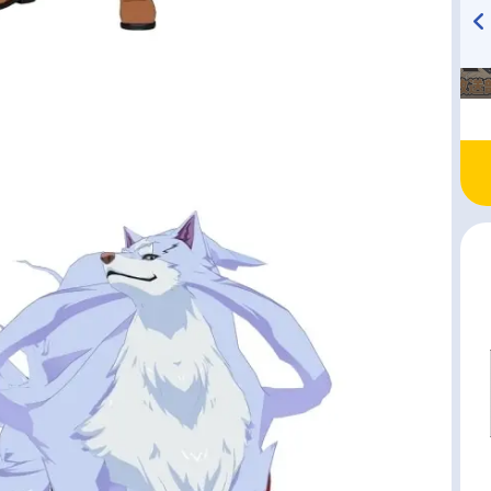
TVアニメ『戦隊大失格』
ハイキュー!! 烏野高校放送部!
radio 大直会 2nd season