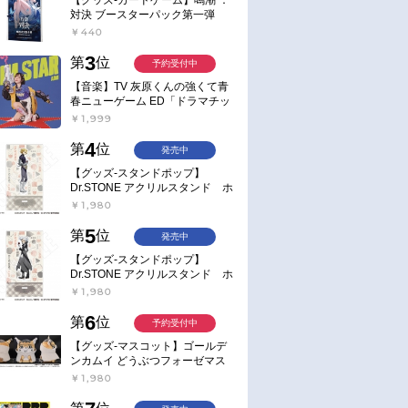
対決 ブースターパック第一弾
【ポイント2倍】
￥440
3
第
位
予約受付中
【音楽】TV 灰原くんの強くて青
春ニューゲーム ED「ドラマチッ
ク逃避行」収録シングル AIM
￥1,999
STAR/愛美【通常盤】
4
第
位
発売中
【グッズ-スタンドポップ】
Dr.STONE アクリルスタンド ホ
ワイマンといっしょver. スタン
￥1,980
リー・スナイダー
5
第
位
発売中
【グッズ-スタンドポップ】
Dr.STONE アクリルスタンド ホ
ワイマンといっしょver. Dr.ゼノ
￥1,980
6
第
位
予約受付中
【グッズ-マスコット】ゴールデ
ンカムイ どうぶつフォーゼマス
コット 4.尾形百之助【再販】
￥1,980