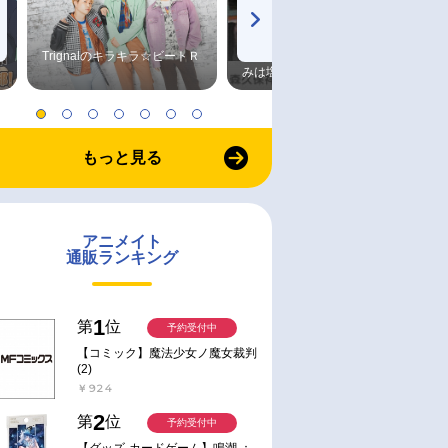
Trignalのキラキラ☆ビートＲ
森久保祥太郎×浪川大輔 つま
みは塩だけ
もっと見る
アニメイト
通販ランキング
1
第
位
予約受付中
【コミック】魔法少女ノ魔女裁判
(2)
￥924
2
第
位
予約受付中
【グッズ-カードゲーム】鳴潮 ：